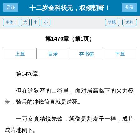
十二岁金科状元，权倾朝野！
足迹
登录
字体：
大
中
小
护眼
关灯
第1470章（第1页）
上章
目录
存书签
下章
第1470章
但在这狭窄的山谷里，面对居高临下的火力覆
盖，骑兵的冲锋简直就是送死。
一万女真精锐先锋，就像是割麦子一样，成片
成片地倒下。