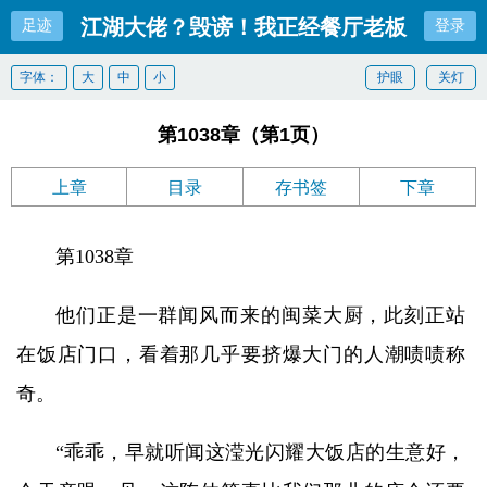
江湖大佬？毁谤！我正经餐厅老板
足迹
登录
字体：
大
中
小
护眼
关灯
第1038章（第1页）
上章
目录
存书签
下章
第1038章
他们正是一群闻风而来的闽菜大厨，此刻正站
在饭店门口，看着那几乎要挤爆大门的人潮啧啧称
奇。
“乖乖，早就听闻这滢光闪耀大饭店的生意好，