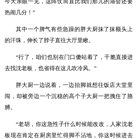
今天亲眼一见，这阵仗简直比我们那儿的庙会还要
热闹几分！”
其中一个脾气有些急躁的胖大厨抹了抹额头上
的汗珠，伸长了脖子直往大厅里瞅。
“行了，咱们也别在门口傻站着了，干脆直接进
去找沈老板，也省得在这儿吹冷风。”
胖大厨一边说着，一边抬脚就想往饭店大堂里
闯，却被旁边一个沉稳的高个子大厨一把拽住了胳
膊。
“老胡，你这急性子什么时候能改改，人家沈老
板现在肯定在厨房里忙得脚不沾地，你这时候进去