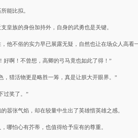
石所能比拟。
近支皇族的身份加持外，自身的武勇也是关键。
胜，他不俗的实力早已展露无疑，自然也让在场众人高看
！好啊！不曾想，高卿的弓马竟也如此了得！”
色，猎活物更是略胜一筹，真是让朕大开眼界。”
下过奖了。”
德的嚣张气焰，却在较量中生出了英雄惜英雄之感。
人，哪怕心有芥蒂，也值得给予应有的尊重。