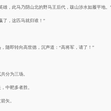
英雄，此马乃阴山北的野马王后代，跋山涉水如履平地。
赢了，这匹马就归谁！”
。
，随即转向高世德，沉声道：“高将军，请了！”
试共分为三场。
矢，中靶多者胜。
支箭矢。