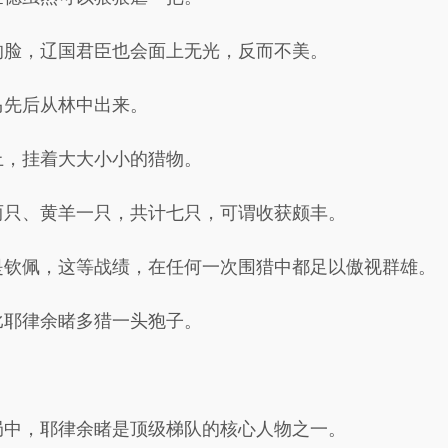
的脸，辽国君臣也会面上无光，反而不美。
马先后从林中出来。
上，挂着大大小小的猎物。
两只、黄羊一只，共计七只，可谓收获颇丰。
是钦佩，这等战绩，在任何一次围猎中都足以傲视群雄。
比耶律余睹多猎一头狍子。
局中，耶律余睹是顶级梯队的核心人物之一。