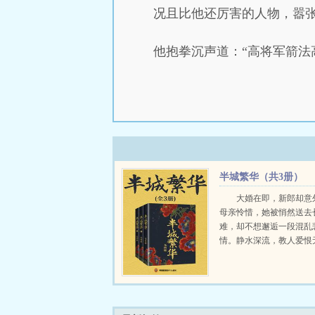
况且比他还厉害的人物，嚣
他抱拳沉声道：“高将军箭法
半城繁华（共3册）
大婚在即，新郎却意
母亲怜惜，她被悄然送去
难，却不想邂逅一段混乱
情。静水深流，教人爱恨
至情至性，温柔体贴的他
礼教的束缚，选择深爱的
只求一世荣华，将人生随
蕙风布暖，春城飞花，她的生