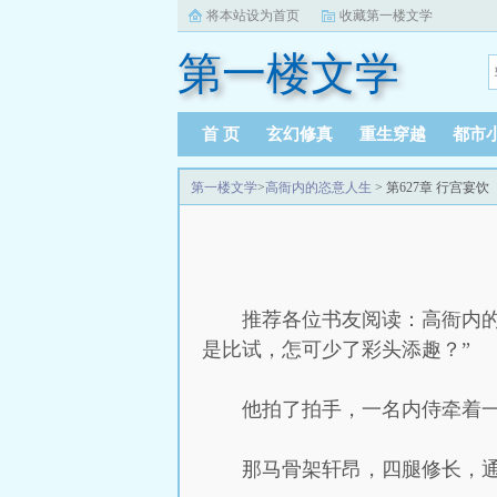
将本站设为首页
收藏第一楼文学
第一楼文学
首 页
玄幻修真
重生穿越
都市
第一楼文学
>
高衙内的恣意人生
> 第627章 行宫宴饮
推荐各位书友阅读：高衙内的
是比试，怎可少了彩头添趣？”
他拍了拍手，一名内侍牵着
那马骨架轩昂，四腿修长，