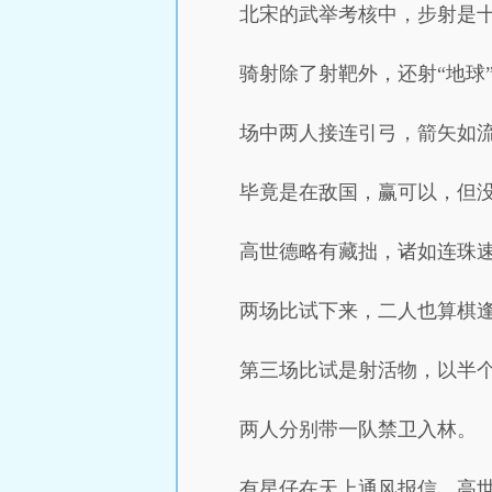
北宋的武举考核中，步射是
骑射除了射靶外，还射“地球
场中两人接连引弓，箭矢如
毕竟是在敌国，赢可以，但
高世德略有藏拙，诸如连珠
两场比试下来，二人也算棋
第三场比试是射活物，以半
两人分别带一队禁卫入林。
有星仔在天上通风报信，高