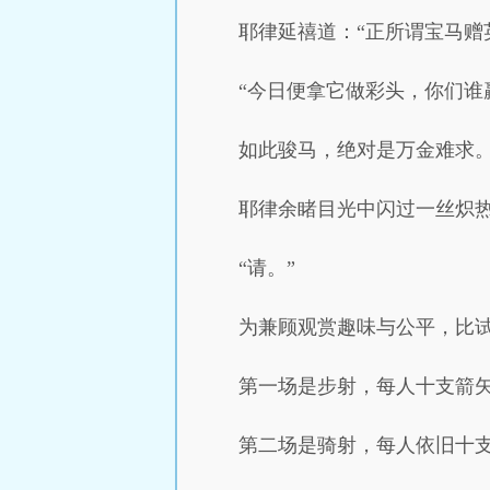
耶律延禧道：“正所谓宝马赠
“今日便拿它做彩头，你们谁
如此骏马，绝对是万金难求
耶律余睹目光中闪过一丝炽热
“请。”
为兼顾观赏趣味与公平，比
第一场是步射，每人十支箭
第二场是骑射，每人依旧十