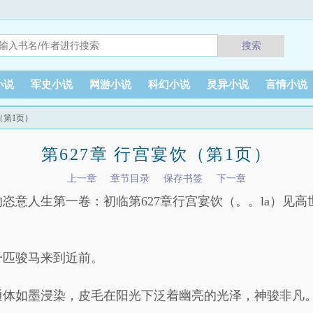
搜索
小说
军史小说
网游小说
科幻小说
灵异小说
言情小说
（第1页）
第627章 行宫宴饮（第1页）
上一章
章节目录
保存书签
下一章
恣意人生第一卷：初临第627章行宫宴饮（。。la）见高
一匹骏马来到近前。
通体如墨浸染，皮毛在阳光下泛着幽亮的光泽，神骏非凡