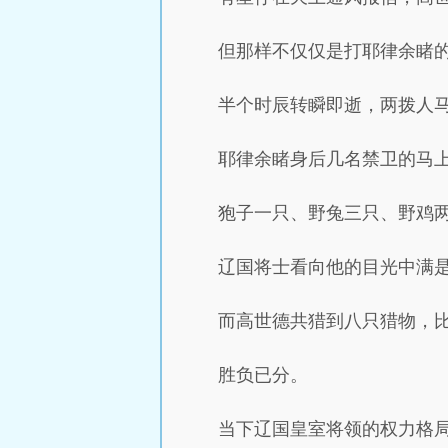
但那样不仅仅是打耶律余睹
半个时辰转瞬即逝，两拨人
耶律余睹身后几名禁卫的马
狍子一只、野兔三只、野鸡
辽国将士看向他的目光中满
而高世德共猎到八只猎物，
胜负已分。
当下辽国皇室将领的权力格