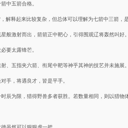
十箭中五箭合格。
”，解释起来比较复杂，但总体可以理解为七箭中三箭，
流星般激射而出，箭箭正中靶心，引得围观辽将轰然叫好
没必要太露锋芒。
速射、五指夹六箭、衔尾中靶等神乎其神的技艺并未施展
逢对手，将遇良才，皆是平手。
个时辰为限，猎得野兽多者获胜。若数量相同，则以猎物
世德虽然可以狠狠虐一把。