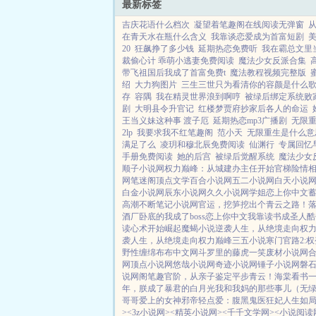
最新标签
吉庆花语什么档次
凝望着笔趣阁在线阅读无弹窗
在青天水在瓶什么含义
我靠谈恋爱成为首富短剧
美
20
狂飙挣了多少钱
延期热恋免费听
我在霸总文里当
裁偷心计 乖萌小逃妻免费阅读
魔法少女反派合集
带飞祖国后我成了首富免费t
魔法教程视频完整版
绍
大力狗图片
三生三世只为看清你的容颜是什么
存
容隅
我在精灵世界浪到啊哼
被绿后绑定系统败
剧
大明县令升官记
红楼梦贾府抄家后各人的命运
王当义妹这种事 渡子厄
延期热恋mp3广播剧
无限
2lp
我要求我不红笔趣阁
范小天
无限重生是什么意
满足了么
凌玥和穆北辰免费阅读
仙渊行
专属回忆
手册免费阅读
她的后宫
被绿后觉醒系统
魔法少女
顺子小说网
权力巅峰：从城建办主任开始
官梯险情
网
笔迷阁
顶点文学
百合小说网
五二小说网
白天小说
白金小说网
辰东小说网
久久小说网
学姐
恋上你中文
高潮不断
笔记小说网
官运，挖笋挖出个青云之路！
酒厂卧底的我成了boss
恋上你中文
我靠读书成圣人
酷
读心术开始崛起
魔蝎小说
逆袭人生，从绝境走向权
袭人生，从绝境走向权力巅峰
三五小说
寒门官路2:权
野性缠绵
布布中文网
斗罗里的藤虎一笑
废材小说网
网
顶点小说网
悠哉小说网
奇迹小说网
锤子小说网
磐
说网
阁笔趣
官阶，从亲子鉴定平步青云！
海棠看书
一
年，朕成了暴君的白月光
我和我妈的那些事儿（无
哥哥爱上的女神
邪帝轻点爱：腹黑鬼医狂妃
人生如
>
<3z小说网>
<精英小说网>
<千千文学网>
<小说阅读