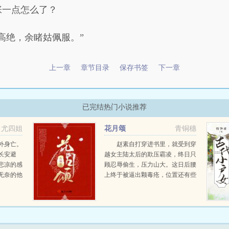
张一点怎么了？
高绝，余睹姑佩服。”
上一章
章节目录
保存书签
下一章
已完结热门小说推荐
尤四姐
花月颂
青铜穗
外身亡。
赵素自打穿进书里，就受到穿
长安避
越女主陆太后的欺压霸凌，终日只
悲凉的感
顾忍辱偷生，压力山大。这日后腰
无奈的他
上终于被逼出颗毒疮，位置还有些
。是不顾
难以启齿，孰料竟被医馆里的登徒
他？还是
子不由分说按趴下来施了刀！赵素
意托付？
在京城也算有名有姓，发生这种
...
事，当然...