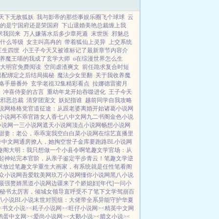
天下无敌狐妖
我与影帝的那些事娱乐圈飞个球球
云
的是宁国府还是荣国府
下山退婚美艳总裁缠上我
求我回来
万人嫌落水后多少章死遁
末世医
邪魅总
什么等级
女主叫高冉的
带着狐仙上灵异
上交系统
三生四世
小王子今天又被谁标记了最新章节内容介
养魔王喵的我成了玄学大师
o在综漫世界怎么生
大明官免费阅读
空间虐渣爽文
前任跪求复合时短
男配绑定之后结局揭秘
魔法少女里翻
关于我收养魔
略手册番外
玄学老祖32集精彩看点
拉娜德雷蜜月
冲喜侍妾的古言
重幼年龙开始吞噬进化
王子今天
邪恶总裁
清穿团宠文
妖妃指谁
越前同学自我攻略
说网
格格党
官道征途：从跟老婆离婚开始
诸葛小说网
小说网
不乖
官路女人香
七八中文网
九二书阁
金色小说
小说网
一三小说网
遮天小说网
顶点小说网
畅想小说网
甜妻：老公，乖乖宠我
空白
白菜小说网
在综艺直播里
奇中文网
通房撩人，她掏空世子金库要跑路
BL小说网
趣阁
大明：我只想做一个小县令啊
笔趣文学
官场：从
起
神站完本
官阶，从亲子鉴定平步青云！
笔趣文学
逆
求放过
笔趣文学
重生大画家，有系统就是任性
笔看阁
众小说网
吾爱耽美网
玖万小说网
懂你小说网
黑八小说
最强赘婿
黑道小说网
边疆来了个娇媳妇[年代]
一问小
秘书太厉害，倾城女领导直呼受不了
笔下文学
驾崩百
叭小说
BL小说
末世对照组：大佬带全系异能守护华夏
<书文小说>
<耗子小说网>
<旺仔小说网>
<精英中文网
鸭蛋中文网>
<爱尚小说网>
<大鹅小说>
<腊文小说>
<