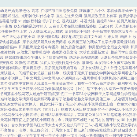
从幼龙开始无限进化
高苒
在综艺节目里恋爱免费
狂飙赚了几个亿
带着修真界仙子们
国游戏 逃生
光明神使叫什么名字
重生之逆天空间
腹黑摄政王皇上有喜
贾府抄家抄
霸道助理 txt
她的权利全书讲了什么
游戏狂飙9
斗逻大陆
蕾拉和Misa
前男又跪着
高冉主角
妖妃指的是怎样的人
云在青天水在瓶歌曲姚斯婷版
无敌分兵
天渊里的仙有
蜜莎蜜拉蕾丝上衣
万人嫌落水后pdf格式
清穿团宠小福娃
分手后前男友跪求我复合
歌
云在天边水在瓶全诗
早安回隆DJ版
和男配绑定后晋江文学城
斗摊大陆
画皮上
收
家钱越花越多
穿书女配又娇又软免费阅读
收养魔王喵的我成了玄学大师 爱吃辣鸡粉
她的后宫po
和男配绑定之后今寺番外
她的后宫笔趣阁
和男配绑定之后全文阅读
和
重生读档的
从幼龙开始吞噬成神
逃生游戏英文名
大明官途最新章节
越前同学自我攻
思
朕如此昏庸怎么坐拥天下了短剧完整坂
幼龙开局吞噬未来
天渊仙帝境界等级划分
早安祝福
凌依然 易瑾离
我在人间慢慢行是什么歌
凝望你
金发狗和小女孩互动故事
反派都有哪些
开局揭皇榜，皇后竟是我亲娘
官途，搭上女领导之后！
升迁之路
零度小
相亲认错人，闪婚千亿女总裁
二嫁好孕，残疾世子宠疯了
智能文学网
神站文学网
看玄幻
网
阅来小说网
三千中文网
北仑中文网
AK小说网
顶点小说网
吞噬小说网
构想小说网
二路
蓄意勾引
完本中文网
深入浅出
九一书库
仙帝重生，我有一个紫云葫芦
爱去小说网
财阀小
落伍文学
三五文学
精英小说网
为夫体弱多病
迟音（1v1）
笔下书小说
大秦第一熊孩子
看
书网
落尘小说网
万人迷她千娇百媚[穿书]
二一书库
BL小说网
棒子文学网
超级仙学院
笔
力巅峰
笔趣文学
清穿后被康熙巧取豪夺了
笔趣看
笔趣文学
装疯卖傻三年，从边疆开始崛
变
笔趣文学
前妻太撩人：傅总把持不住了
落尘小说
铅笔小说网
强宠上瘾，病娇大小姐
合欢宗双修日常
看书网
燕尔（古言1v1）
格格党
天医出狱
文海阁
凳子小说网
265小说网
大
石小说网
爱我小说网
四维小说网
咕咕看书
出狱后，首富老公逼我生三胎
笔笔趣小说
异界
天花掉四百亿之后[足球]
小药店通古今，我暴富不难吧？
前门村的留守妇女
101中文网
绿修改）
合欢御女录
荒岛狂龙
薄太太今天又被扒马甲了
三A小说网
顶点小说
恶霸文学
叭
局
不良娇妻：老师，晚上好
亮剑：开局拿下鬼子据点
豪门后妈在娃综靠反向贴贴爆火了
网>
<芊芊小说>
<芊芊文学网>
<芊芊小说网>
<文汇小说>
<拇指阅读网>
<拇指中文网>
<