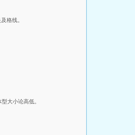
是及格线。
。
。
体型大小论高低。