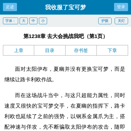
我收服了宝可梦
足迹
登录
字体：
大
中
小
护眼
关灯
第1238章 去大会挑战我吧（第1页）
上章
目录
存书签
下章
面对太阳伊布，夏幽并没有更换宝可梦，而是
继续让路卡利欧作战。
而在这场战斗当中，与这只超能力属性，同时
速度又很快的宝可梦交手，在夏幽的指挥下，路卡
利欧也延续了之前的强势，以钢系金属爪为主，搭
配神速与佯攻，先不断骗取太阳伊布的攻击，随即