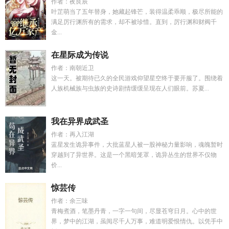
作者：夜良辰
叶芷萌当了五年替身，她藏起锋芒，装得温柔乖顺，极尽所能的
满足厉行渊所有的需求，却不被珍惜。直到，厉行渊和财阀千
金...
在星际成为传说
作者：南朝近卫
这一天。被期待已久的全民游戏仰望星空终于要开服了。围绕着
人族机械族与虫族的史诗剧情缓缓呈现在人们眼前。苏夏...
我在异界成武圣
作者：再入江湖
蓝星发生诡异事件，大批蓝星人被一股神秘力量影响，魂魄暂时
穿越到了异世界。这是一个黑暗笼罩，诡异丛生的世界不仅物
价...
惊芸传
作者：余三味
青梅煮酒，笔墨丹青，一字一句间，尽显苍穹日月。心中的世
界，梦中的江湖，虽阅尽千人万事，难道明爱恨情仇。以凭手中