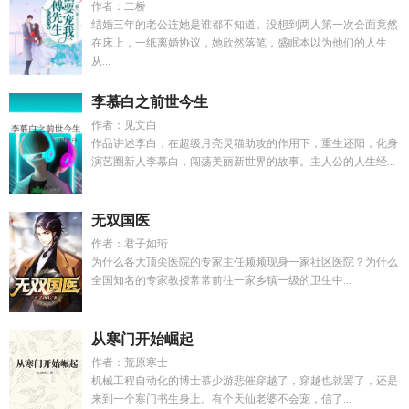
作者：二桥
结婚三年的老公连她是谁都不知道。没想到两人第一次会面竟然
在床上，一纸离婚协议，她欣然落笔，盛眠本以为他们的人生
从...
李慕白之前世今生
作者：见文白
作品讲述李白，在超级月亮灵猫助攻的作用下，重生还阳，化身
演艺圈新人李慕白，闯荡美丽新世界的故事。主人公的人生经...
无双国医
作者：君子如珩
为什么各大顶尖医院的专家主任频频现身一家社区医院？为什么
全国知名的专家教授常常前往一家乡镇一级的卫生中...
从寒门开始崛起
作者：荒原寒士
机械工程自动化的博士慕少游悲催穿越了，穿越也就罢了，还是
来到一个寒门书生身上。有个天仙老婆不会宠，信了...