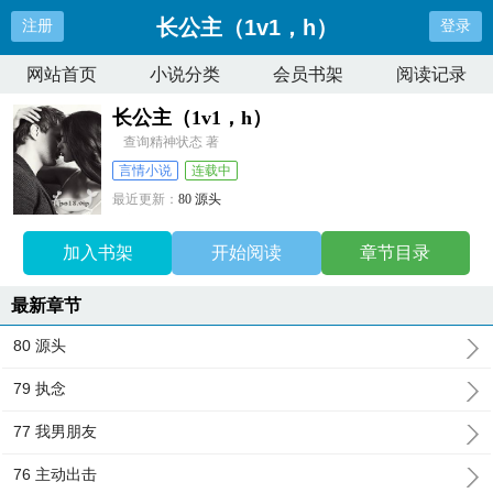
长公主（1v1，h）
注册
登录
网站首页
小说分类
会员书架
阅读记录
长公主（1v1，h）
查询精神状态 著
言情小说
连载中
最近更新：
80 源头
更新时间：
2024-05-13 01:47:59
加入书架
开始阅读
章节目录
最新章节
80 源头
79 执念
77 我男朋友
76 主动出击