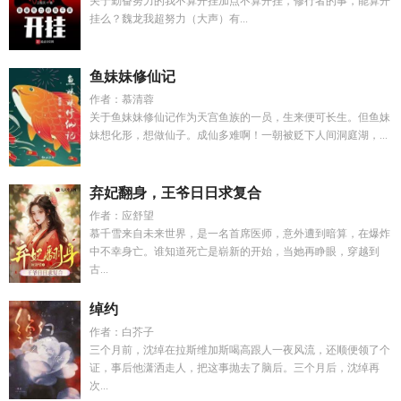
关于勤奋努力的我不算开挂加点不算开挂，修行者的事，能算开
挂么？魏龙我超努力（大声）有...
鱼妹妹修仙记
作者：慕清蓉
关于鱼妹妹修仙记作为天宫鱼族的一员，生来便可长生。但鱼妹
妹想化形，想做仙子。成仙多难啊！一朝被贬下人间洞庭湖，...
弃妃翻身，王爷日日求复合
作者：应舒望
慕千雪来自未来世界，是一名首席医师，意外遭到暗算，在爆炸
中不幸身亡。谁知道死亡是崭新的开始，当她再睁眼，穿越到
古...
绰约
作者：白芥子
三个月前，沈绰在拉斯维加斯喝高跟人一夜风流，还顺便领了个
证，事后他潇洒走人，把这事抛去了脑后。三个月后，沈绰再
次...