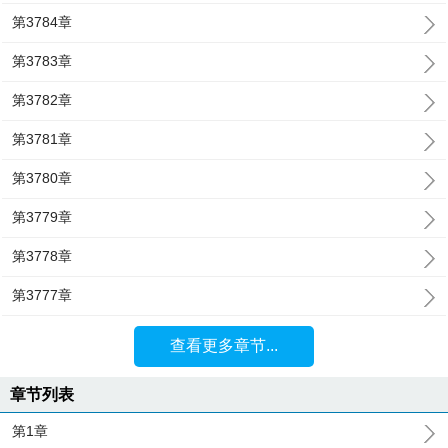
第3784章
第3783章
第3782章
第3781章
第3780章
第3779章
第3778章
第3777章
查看更多章节...
章节列表
第1章