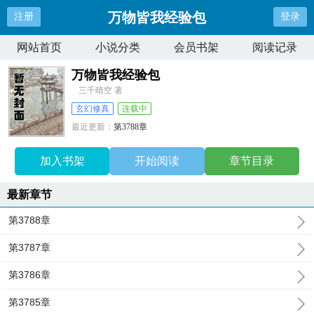
万物皆我经验包
注册
登录
网站首页
小说分类
会员书架
阅读记录
万物皆我经验包
三千晴空 著
玄幻修真
连载中
最近更新：
第3788章
更新时间：
2026-07-11 03:54:31
加入书架
开始阅读
章节目录
最新章节
第3788章
第3787章
第3786章
第3785章