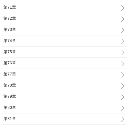
第71章
第72章
第73章
第74章
第75章
第76章
第77章
第78章
第79章
第80章
第81章