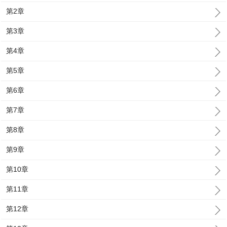
第2章
第3章
第4章
第5章
第6章
第7章
第8章
第9章
第10章
第11章
第12章