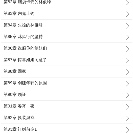
第82章 脑袋卡壳的林俊峰
第83章 内鬼上钩
第84章 失控的林俊峰
第85章 沐风行的坚持
第86章 说服你的姐姐们
第87章 惊喜姐姐同意了
第88章 回家
第89章 创建华轩的原因
第90章 领证
第91章 春宵一夜
第92章 换装游戏
第93章 订婚前夕1