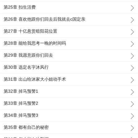
第25章 扣生活费
第26章 喜欢他跟你们回去后我就去c国定亲
第27章 十亿悬赏暗阳花位置
第28章 能给我思考一晚的时间吗
第29章 我愿意跟你们回去
第30章 选定名字沐风行
第31章 出山给沐家大小姐动手术
第32章 掉马预警1
第33章 掉马预警2
第34章 掉马预警3
第35章 都有自己的秘密