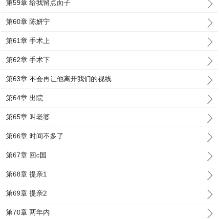
第59章 给我留点面子
第60章 陈妍宁
第61章 手术上
第62章 手术下
第63章 不会再让他离开我们的视线
第64章 出院
第65章 叫老婆
第66章 时间不多了
第67章 回c国
第68章 提亲1
第69章 提亲2
第70章 两年内