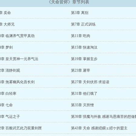
《天命皆烬》章节列表
章 卖命
第3章 离别
章 大师兄
第7章 正式训练
0章 临渊养气贯甲真劲
第11章 吃肉
4章 梦剑
第15章 快速淘汰
8章 皇天贯神一元养气法
第19章 掌握玄步
2章 清静剑观
第23章 屠宰
6章 煞雾幽风化吾长剑
第27章 天剑伏邪 求追读
0章 白轻寒
第31章 他们饿了
4章 七命
第35章 灭所憎
8章 气运之子
42章 百般武艺此乃双重剑匣
第43章 天命 感谢繧繝ェ繧ケ的盟主