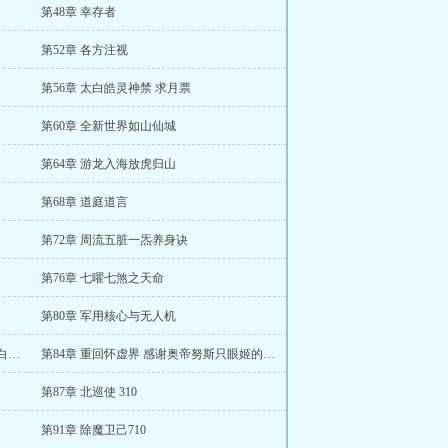
第48章 幸存者
第52章 各方注视
第56章 太白皓灵神禁 求月票
第60章 全新世界如山仙城
第64章 游龙入海放虎归山
第68章 道庭道言
第72章 周流五脏一炁养身诀
第76章 七曜七煞之天命
第80章 军用核心与无人机
第83章 玄真诸煞 感谢奥帝努斯只眼姬的白银盟加更
第84章 重回怀虚界 感谢奥帝努斯只眼姬的白银盟加更
第87章 北巡使 310
第91章 除魔卫己710