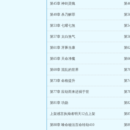
第45章 神剑灵魄
第4
第49章 杀乃解罪
第5
第53章 七曜七煞
第5
第57章 太白煞气
第5
第61章 牙豚当康
第6
第65章 天命净魔
第6
第69章 混乱的世界
第7
第73章 命格提升
第7
第77章 应劫而来还祸于世
第7
第81章 功勋
第8
上架感言执拗者明天12点上架
第8
第88章 喰命秘法百命转劫410
第8