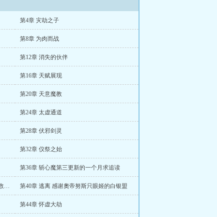
第4章 灾劫之子
第8章 为肉而战
第12章 消失的伙伴
第16章 天赋展现
第20章 天意魔教
第24章 太虚通道
第28章 伏邪剑灵
第32章 仪祭之始
第36章 斩心魔第三更新的一个月求追读
第39章 惧魔与外敌 感谢马恩痛苦的想做数学题的盟主
第40章 逃离 感谢奧帝努斯只眼姬的白银盟
第44章 怀虚大劫