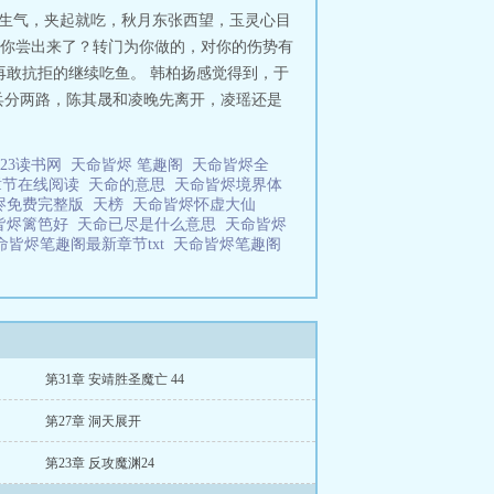
不生气，夹起就吃，秋月东张西望，玉灵心目
“你尝出来了？转门为你做的，对你的伤势有
再敢抗拒的继续吃鱼。 韩柏扬感觉得到，于
兵分两路，陈其晟和凌晚先离开，凌瑶还是
123读书网
天命皆烬 笔趣阁
天命皆烬全
章节在线阅读
天命的意思
天命皆烬境界体
烬免费完整版
天榜
天命皆烬怀虚大仙
皆烬篱笆好
天命已尽是什么意思
天命皆烬
命皆烬笔趣阁最新章节txt
天命皆烬笔趣阁
第31章 安靖胜圣魔亡 44
第27章 洞天展开
第23章 反攻魔渊24