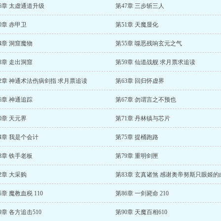
6章 太虚通道升级
第47章 三步斩三人
0章 赤甲卫
第51章 天魔显化
4章 洞窟魔物
第55章 噬恶残响玄元之气
8章 走出洞窟
第59章 仙道战舰 求月票求追读
2章 神通术法伤病剑指 求月票追读
第63章 回归怀虚界
6章 神通追踪
第67章 勿谓言之不预也
0章 天元界
第71章 丹林镇与芯片
4章 我是个会计
第75章 提桶跑路
8章 铁手老板
第79章 重明剑匣
2章 大采购
5章 魔教血税 110
第86章 一剑毙命 210
9章 各方追击510
第90章 天魔百相610