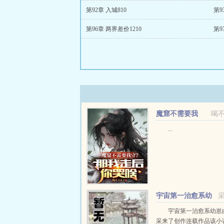
第92章 入城810
第9
第96章 两界差价1210
第9
魔窟不需要我
喝
守？那我走后你哭啥
...
宇宙第一治愈系幼
崽
宇宙第一治愈系幼崽
采来了创作连载作品该小