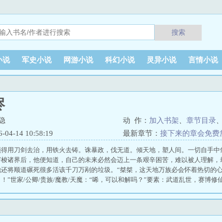
搜索
小说
军史小说
网游小说
科幻小说
灵异小说
言情小说
烬
隐
动 作：
加入书架
、
章节目录
4-14 10:58:19
最新章节：
接下来的章会免费
得用刀剑去治，用铁火去铸。诛暴政，伐无道。倾天地，塑人间。一切自手中剑始
穿梭诸界后，他便知道，自己的未来必然会迈上一条艰辛困苦，难以被人理解，
他还将顺道碾死很多活该千刀万剐的垃圾。“桀桀，这天地万族必会怀着热切的
！”世家/公卿/贵族/魔教/天魔：“唏，可以和解吗？”要素：武道乱世，赛博
《怪物被杀就会死》《高天之上》 天命皆烬