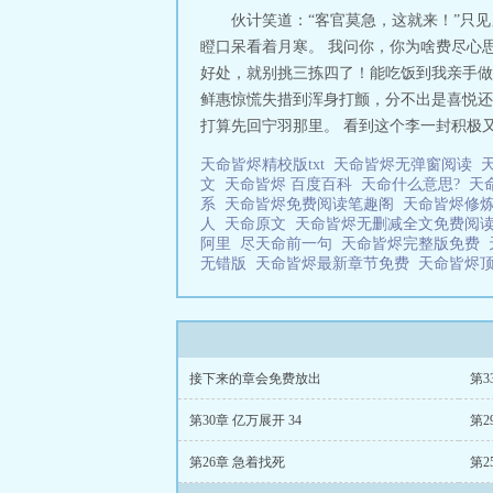
伙计笑道：“客官莫急，这就来！”只
瞪口呆看着月寒。 我问你，你为啥费尽心
好处，就别挑三拣四了！能吃饭到我亲手做
鲜惠惊慌失措到浑身打颤，分不出是喜悦还
打算先回宁羽那里。 看到这个李一封积极又自
天命皆烬精校版txt
天命皆烬无弹窗阅读
文
天命皆烬 百度百科
天命什么意思?
天
系
天命皆烬免费阅读笔趣阁
天命皆烬修
人
天命原文
天命皆烬无删减全文免费阅
阿里
尽天命前一句
天命皆烬完整版免费
无错版
天命皆烬最新章节免费
天命皆烬
接下来的章会免费放出
第3
第30章 亿万展开 34
第2
第26章 急着找死
第2