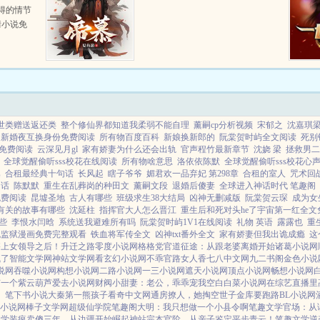
得的情节
情小说免
崽全文无
.
世类赠送返还类
整个修仙界都知道我柔弱不能自理
薰嗣cp分析视频
宋郁之
沈嘉琪
新婚夜互换身份免费阅读
所有物百度百科
新娘换新郎的
阮棠贺时屿全文阅读
死别
免费阅读
云深见月gl
家有娇妻为什么还会出轨
官声程竹最新章节
沈娆 梁
拯救男二
全球觉醒偷听sss校花在线阅读
所有物啥意思
洛依依陈默
全球觉醒偷听sss校花心声
集
合租最经典十句话
长风起
瞎子爷爷
媚君欢一品弃妃 第298章
合租的室人
咒术回
句话
陈默默
重生在乱葬岗的种田文
薰嗣文段
退婚后傻妻
全球进入神话时代 笔趣阁
免费阅读
昆墟圣地
古人有哪些
班级求生38大结局
凶神无删减版
阮棠贺云琛
成为女
有关的故事有哪些
沈延柱
指挥官大人怎么晋江
重生后和死对头he了宇宙第一红全文
些
李恨水闫晗
系统送我避难所有吗
阮棠贺时屿1V1在线阅读
礼物 英语
露露也
重
色监狱漫画免费完整观看
铁血将军传全文
凶神txt番外全文
家有娇妻但我出诡成瘾
这
搭上女领导之后！
升迁之路
零度小说网
格格党
官道征途：从跟老婆离婚开始
诸葛小说网
疯了
智能文学网
神站文学网
看玄幻小说网
不乖
官路女人香
七八中文网
九二书阁
金色小说
说网
吞噬小说网
构想小说网
二路小说网
一三小说网
遮天小说网
顶点小说网
畅想小说网
有一个紫云葫芦
爱去小说网
财阀小甜妻：老公，乖乖宠我
空白
白菜小说网
在综艺直播里
）
笔下书小说
大秦第一熊孩子
看奇中文网
通房撩人，她掏空世子金库要跑路
BL小说网
L小说网
棒子文学网
超级仙学院
笔趣阁
大明：我只想做一个小县令啊
笔趣文学
官场：从
文学
装疯卖傻三年，从边疆开始崛起
神站完本
官阶，从亲子鉴定平步青云！
笔趣文学
逆