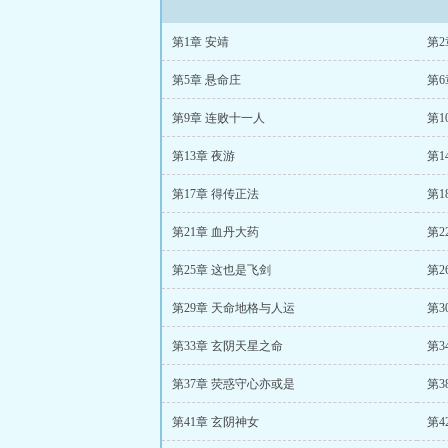
第1章 安靖
第2
第5章 悬命庄
第6
第9章 连败十一人
第1
第13章 夜游
第1
第17章 得传正法
第1
第21章 血丹大药
第2
第25章 这也是飞剑
第2
第29章 天命地格与人运
第3
第33章 玄阴天星之命
第3
第37章 荧惑守心亦或是
第3
第41章 玄阴神女
第