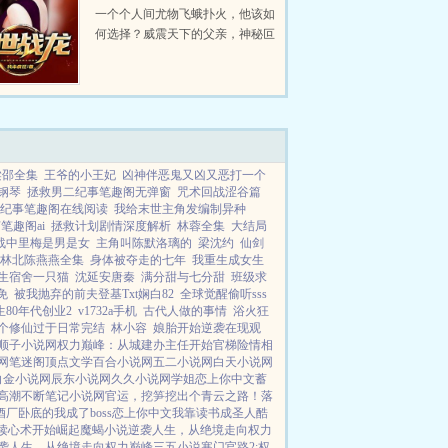
一个个人间尤物飞蛾扑火，他该如
何选择？威震天下的父亲，神秘叵
测的师父，让他站在全球风尖浪
口，举世皆敌，他又该如何应对？
那一年，少年横扫全球，不为权势
财富，只为心中正义！那一天，
末...
梁邵全集
王爷的小王妃
凶神伴恶鬼又凶又恶打一个
钢琴
拯救男二纪事笔趣阁无弹窗
咒术回战涩谷篇
纪事笔趣阁在线阅读
我给末世主角发编制异种
笔趣阁ai
拯救计划剧情深度解析
林蓉全集
大结局
战中里梅是男是女
主角叫陈默洛璃的
梁沈约
仙剑
林北陈燕燕全集
身体被夺走的七年
我重生成女生
生宿舍一只猫
沈延安唐秦
满分甜与七分甜
班级求
免
被我抛弃的前夫登基Txt娴白82
全球觉醒偷听sss
生80年代创业2
v1732a手机
古代人做的事情
浴火狂
个修仙过于日常完结
林小容
娘胎开始逆袭在现观
顺子小说网
权力巅峰：从城建办主任开始
官梯险情
相
网
笔迷阁
顶点文学
百合小说网
五二小说网
白天小说网
白金小说网
辰东小说网
久久小说网
学姐
恋上你中文
蓄
高潮不断
笔记小说网
官运，挖笋挖出个青云之路！
落
酒厂卧底的我成了boss
恋上你中文
我靠读书成圣人
酷
读心术开始崛起
魔蝎小说
逆袭人生，从绝境走向权力
袭人生，从绝境走向权力巅峰
三五小说
寒门官路2:权