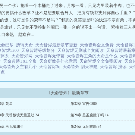
见另一个伙计抱着一个木桶走了过来，月寒一看，只见内里装着牛肉，也
思的要搞什么改革？还不是想要联合外人，把所有钱都拢到你自己手里？ 
的饭，这可是你的荣幸不是吗？”邪恶的微笑更是吓的浅渲不寒而栗，不
是难过，只见她不受控制的嘴巴一张一合的说不出一句话。 紧接着三人
来熟，赵鑫在...
天命已尽
所谓天命
天命皆烬最新章节更新
天命皆烬全文免费
天命皆烬
命皆烬5200
天命皆烬等级划分
天命皆烬无删减全文阅读
天命皆烬最新
炼体系
天命皆烬网
天命皆烬无弹窗
天命皆烬主角的天命是什么
天命皆
读
天命皆烬TXT全集
天命所致是什么意思
天命皆烬全文免费阅读
天命
天命皆烬女主有几个
天命皆烬3q
天命皆烬 阴天神隐
天命皆烬 搜读
天
顶点
《天命皆烬》最新章节
3章 死星
第32章 宣告6800
9章 天尊极境无量重劫 24
第28章 是圣魔胜了吗 14
5章 再无魔渊44
第24章 无间转劫 34