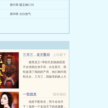
第95章 截玉钢1110
第99章 太白煞气
三月三，龙王娶后
上玖殿下
腹黑龙王×乖软扎彩娘娘甜宠
不女强我生来不祥，出生那天，黑
蛇盘满了我妈的产房，他们都叫我
蛇生女。三月三，我被亲妈换上大
红喜服，封进棺材代替双胞胎姐姐
嫁给了庙里的龙王爷。大婚当夜，
我在棺材中哭哑了嗓子。传闻中的
一世战龙
我本疯狂
妖龙踏着雷鸣来到...
他曾不配有名，而今名动天
下！他有一个名动天下的未婚妻，