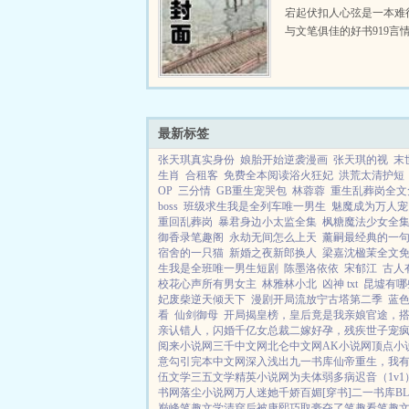
宕起伏扣人心弦是一本难
与文笔俱佳的好书919言
费提供宇宙第一治愈系幼
弹窗的纯文字在线阅读。..
最新标签
张天琪真实身份
娘胎开始逆袭漫画
张天琪的视
末
生肖
合租客
免费全本阅读浴火狂妃
洪荒太清护短
OP
三分情
GB重生宠哭包
林蓉蓉
重生乱葬岗全文
boss
班级求生我是全列车唯一男生
魅魔成为万人宠
重回乱葬岗
暴君身边小太监全集
枫糖魔法少女全
御香录笔趣阁
永劫无间怎么上天
薰嗣最经典的一
宿舍的一只猫
新婚之夜新郎换人
梁嘉沈楹茉全文
生我是全班唯一男生短剧
陈墨洛依依
宋郁江
古人
校花心声所有男女主
林雅林小北
凶神 txt
昆墟有哪
妃废柴逆天倾天下
漫剧开局流放宁古塔第二季
蓝
看
仙剑御母
开局揭皇榜，皇后竟是我亲娘
官途，
亲认错人，闪婚千亿女总裁
二嫁好孕，残疾世子宠
阅来小说网
三千中文网
北仑中文网
AK小说网
顶点小
意勾引
完本中文网
深入浅出
九一书库
仙帝重生，我
伍文学
三五文学
精英小说网
为夫体弱多病
迟音（1v1
书网
落尘小说网
万人迷她千娇百媚[穿书]
二一书库
B
巅峰
笔趣文学
清穿后被康熙巧取豪夺了
笔趣看
笔趣