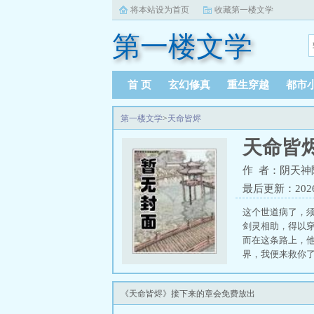
将本站设为首页
收藏第一楼文学
第一楼文学
首 页
玄幻修真
重生穿越
都市
第一楼文学
>
天命皆烬
天命皆
作 者：阴天神
最后更新：2026-0
这个世道病了，须
剑灵相助，得以
而在这条路上，
界，我便来救你了
作品《燃钢之魂》
《天命皆烬》接下来的章会免费放出