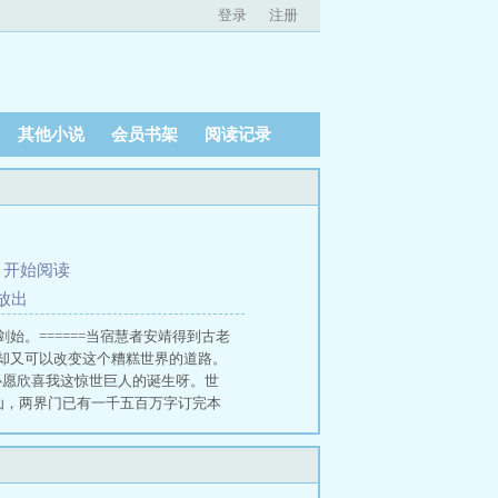
登录
注册
其他小说
会员书架
阅读记录
、
开始阅读
放出
。======当宿慧者安靖得到古老
却又可以改变这个糟糕世界的道路。
心愿欣喜我这惊世巨人的诞生呀。世
修仙，两界门已有一千五百万字订完本