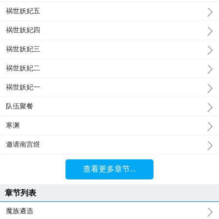
祸世妖妃五
祸世妖妃四
祸世妖妃三
祸世妖妃二
祸世妖妃一
队伍聚餐
寒渊
邀请南宫煜
查看更多章节...
章节列表
魔族遴选