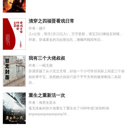
清穿之四福晋看戏日常
作者：越什
入v公告，明天2月22日入v，万字更新，请宝贝们继续支持哦，
拜谢。穿成著名的乌拉那拉氏，漪曦环顾四爷后...
我有三个大佬叔叔
作者：一碗叉烧
苏溪穿越了从小无父无母，好似一个小可怜但实际上却是三个叔
叔的掌中宝。虽然她大叔叔只是个平平无奇的健身教练二叔叔
自...
重生之重新活一次
作者：海里全是水
毫无准备的孙大海重生了重生在了1980年他7岁的时候
ampampampampampamp34...