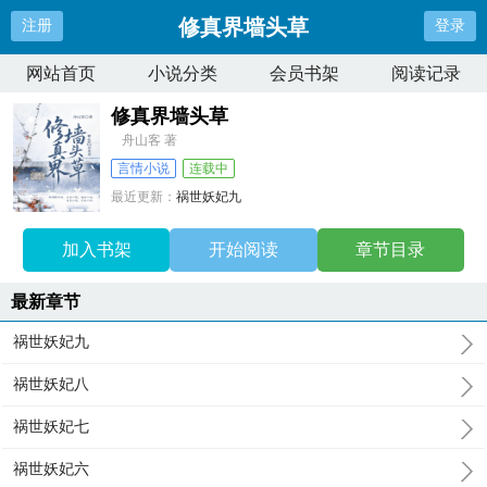
修真界墙头草
注册
登录
网站首页
小说分类
会员书架
阅读记录
修真界墙头草
舟山客 著
言情小说
连载中
最近更新：
祸世妖妃九
更新时间：
2025-09-04 16:17:22
加入书架
开始阅读
章节目录
最新章节
祸世妖妃九
祸世妖妃八
祸世妖妃七
祸世妖妃六