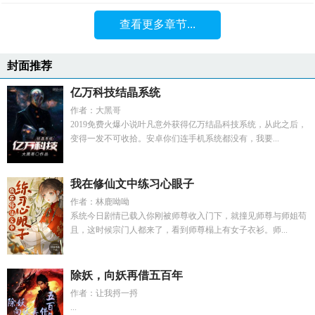
查看更多章节...
封面推荐
亿万科技结晶系统
作者：大黑哥
2019免费火爆小说叶凡意外获得亿万结晶科技系统，从此之后，
变得一发不可收拾。安卓你们连手机系统都没有，我要...
我在修仙文中练习心眼子
作者：林鹿呦呦
系统今日剧情已载入你刚被师尊收入门下，就撞见师尊与师姐苟
且，这时候宗门人都来了，看到师尊榻上有女子衣衫。师...
除妖，向妖再借五百年
作者：让我捋一捋
...