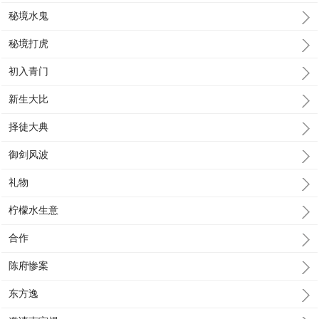
秘境水鬼
秘境打虎
初入青门
新生大比
择徒大典
御剑风波
礼物
柠檬水生意
合作
陈府惨案
东方逸