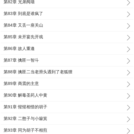
第82章 兄弟阋墙
第83章 到底是谁疯了
第84章 又丢一座关山
第85章 未开宴先开戏
第86章 故人重逢
第87章 擒匪一智斗
第88章 擒匪二当老滑头遇到了老狐狸
第89章 商震的主意
第90章 解毒圣药人中黄
第91章 惺惺相惜的胡子
第92章 二憨子与小簸箕
第93章 同为胡子不相煎