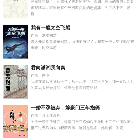
苏柳叶穿越了，穿成死了夫君的美艳小寡妇。外面的野男人对她
虎视眈眈，家里还有个整日欺负她的恶婆婆。为了活下去，苏
柳...
我有一艘太空飞船
作者：划水的君
别人开局都是豪车别墅，而我更厉害了，我有一艘太空飞船穿梭
未来，时空遨游...
君向潇湘我向秦
作者：腾飞
我跟在慕从文身后十年，从十八岁，到二十八岁。我一直以为他
的慕太太只会是我。但当他拿着百万钻戒...
一婚不孕被弃，嫁豪门三年抱俩
作者：月上溪溪啊
关于一婚不孕被弃，嫁豪门三年抱俩起于微时十二年相濡以沫，
抵不过无后为大白晓薇表示，这就是现实，她理解。哭闹...