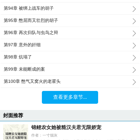
第94章 被绑上战车的胡子
第95章 憋屈而又壮烈的胡子
第96章 再次归队与虫鸟之辩
第97章 意外的奸细
第98章 炕塌了
第99章 未能断成的案
第100章 憋气又窝火的老霍头
查看更多章节...
封面推荐
锦鲤农女她被糙汉夫君无限娇宠
作者：一寸烟灰