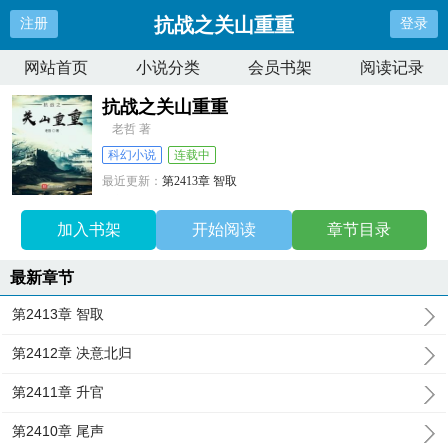
抗战之关山重重
注册
登录
网站首页
小说分类
会员书架
阅读记录
抗战之关山重重
老哲 著
科幻小说
连载中
最近更新：
第2413章 智取
更新时间：
2025-06-08 01:38:47
加入书架
开始阅读
章节目录
最新章节
第2413章 智取
第2412章 决意北归
第2411章 升官
第2410章 尾声