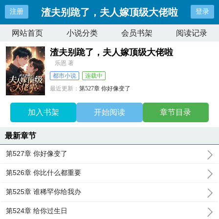
渣夫别跪了，夫人嫁顶级大佬啦
注册
登录
网站首页
小说分类
会员书架
阅读记录
渣夫别跪了，夫人嫁顶级大佬啦
乐恩 著
都市小说
连载中
最近更新：
第527章 你好像变了
更新时间：
2026-08-06 02:25:18
加入书架
开始阅读
章节目录
最新章节
第527章 你好像变了
第526章 你比什么都重要
第525章 谁稀罕你给我办
第524章 给你过生日