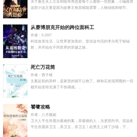
关于重生夫人又在和陆爷秀恩爱每个人都有一些想象，小编推荐
这部小说主要是因为故事主角苏眠陆震擎，人物动线和细节...
从赛博朋克开始的跨位面科工
作者：0.2097
科技改变生活，让世界更加美好。坚信这句话的李尔死于核辐
射，并开始在不同世界的穿越之旅...
死亡万花筒
作者：西子绪
文案起初的异样，是家里的猫不让抱了。林秋石发现周围的一切
都开始变得充满了不协调感。...
饕餮攻略
作者：八月薇妮
卫大人平生所愿办最难的案，弄最狠的人，当吏部尚书。宿远炙
平生所愿弄卫玉，弄卫玉，弄卫玉！此男主上得了沙场，下...