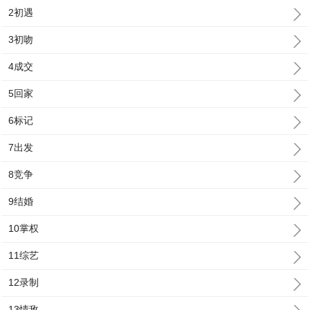
2初遇
3初吻
4成交
5回家
6标记
7出发
8竞争
9结婚
10掌权
11综艺
12录制
13情敌