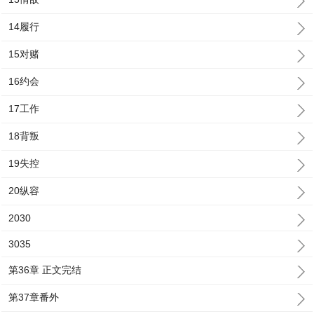
14履行
15对赌
16约会
17工作
18背叛
19失控
20纵容
2030
3035
第36章 正文完结
第37章番外