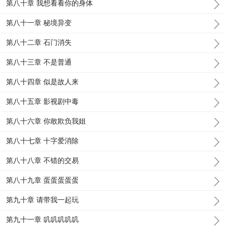
第八十章 我想看看你的身体
第八十一章 秘境异变
第八十二章 石门消失
第八十三章 不是普通
第八十四章 似是故人来
第八十五章 影视剧中毒
第八十六章 你敢欺负我姐
第八十七章 十字爱消除
第八十八章 不错的交易
第八十九章 蛋蛋蛋蛋蛋
第九十章 请带我一起玩
第九十一章 叽叽叽叽叽