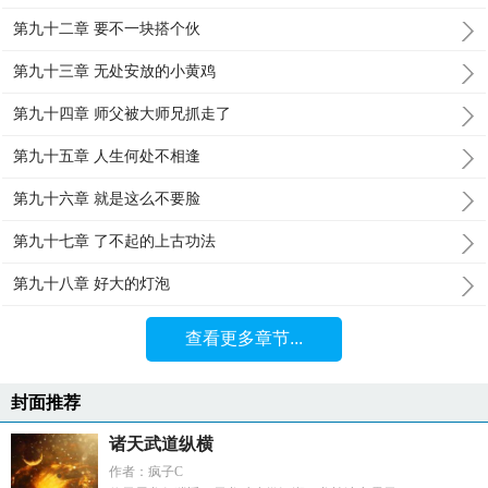
第九十二章 要不一块搭个伙
第九十三章 无处安放的小黄鸡
第九十四章 师父被大师兄抓走了
第九十五章 人生何处不相逢
第九十六章 就是这么不要脸
第九十七章 了不起的上古功法
第九十八章 好大的灯泡
查看更多章节...
封面推荐
诸天武道纵横
作者：疯子C