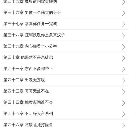
第三十五章 魔尊请问你贵姓啊
第三十六章 要做一个伟大的哥哥
第三十七章 恭喜你任务一完成
第三十八章 狂霸拽敬你是条真汉子
第三十九章 内心住着个小公举
第四十章 他果然不是亲徒弟
第四十一章 东西不多都带上
第四十二章 出发无妄境
第四十三章 哥哥无处不在
第四十四章 挑拨离间谁不会
第四十五章 不听好人言系列
第四十六章 吃饭睡觉打怪兽