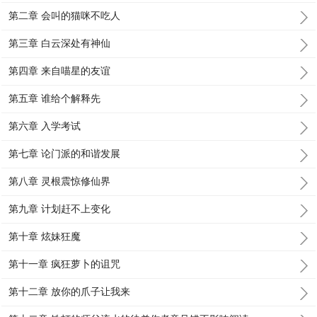
第二章 会叫的猫咪不吃人
第三章 白云深处有神仙
第四章 来自喵星的友谊
第五章 谁给个解释先
第六章 入学考试
第七章 论门派的和谐发展
第八章 灵根震惊修仙界
第九章 计划赶不上变化
第十章 炫妹狂魔
第十一章 疯狂萝卜的诅咒
第十二章 放你的爪子让我来