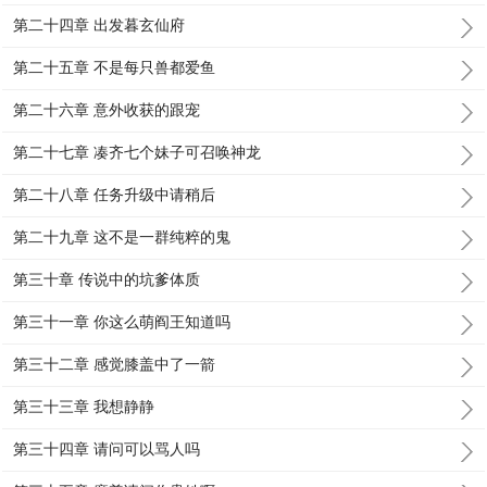
第二十四章 出发暮玄仙府
第二十五章 不是每只兽都爱鱼
第二十六章 意外收获的跟宠
第二十七章 凑齐七个妹子可召唤神龙
第二十八章 任务升级中请稍后
第二十九章 这不是一群纯粹的鬼
第三十章 传说中的坑爹体质
第三十一章 你这么萌阎王知道吗
第三十二章 感觉膝盖中了一箭
第三十三章 我想静静
第三十四章 请问可以骂人吗