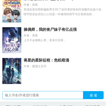
作者：折吱
穿成反派后我和偏执男主HE了由作者折吱创作连载作品该小说
情节跌宕起伏扣人心弦是一本难得的情节与文笔俱佳的...
操偶师，我的丧尸妹子有亿点强
作者：君夜
上天不会眷顾人类，若末日没有...
蒋星的星际征程：危机暗涌
作者：圆溜土豆仔
...
搜 索