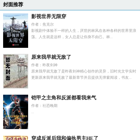
封面推荐
影视世界无限穿
作者：焦克尔
影视剧中体验不一样的人生，厌世的林风在各种各样的世界里浪
荡。人生就是这样，女人总是让你身不由己。林...
原来我早就无敌了
作者：昨夜剑神
原来我早就无敌了是昨夜剑神精心创作的灵异，旧时光文学实时
更新原来我早就无敌了最新章节并且提供无弹窗阅读，书友...
铠甲之主角和反派都看我来气
作者：社恐晚期
...
穿成反派后我和偏执男主HE了