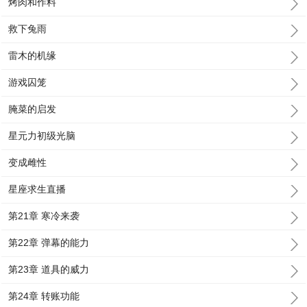
烤肉和作料
救下兔雨
雷木的机缘
游戏囚笼
腌菜的启发
星元力初级光脑
变成雌性
星座求生直播
第21章 寒冷来袭
第22章 弹幕的能力
第23章 道具的威力
第24章 转账功能