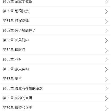
第59章 金宝学做饭
第60章 惩罚打赏
第61章 打探臭弹
第62章 兔子脑袋掉了
第63章 菌菇门内
第64章 请敲门
第65章 鸡叫
第66章 救人奖励
第67章 堡主
第68章 难度有弹性的游戏
第69章 菌神的来历
第70章 遗迹和堡主