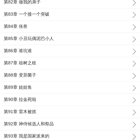
第82章 做我的弟子
第83章 一个接一个突破
第84章 伥兽
第85章 小丑玩偶泥巴小人
第86章 谁坑谁
第87章 祖树之枝
第88章 变异菌子
第89章 娃娃鱼
第90章 拉金死啦
第91章 雷木被抓
第92章 神侍候选人和祭品
第93章 我是国家派来的