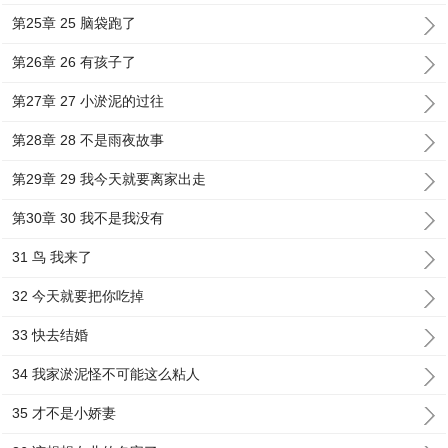
第25章 25 脑袋跑了
第26章 26 有孩子了
第27章 27 小淤泥的过往
第28章 28 不是雨夜故事
第29章 29 我今天就要离家出走
第30章 30 我不是我没有
31 鸟 我来了
32 今天就要把你吃掉
33 快去结婚
34 我家淤泥怪不可能这么粘人
35 才不是小娇妻