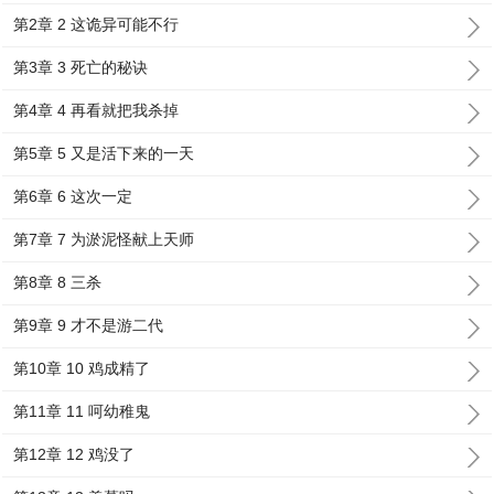
第2章 2 这诡异可能不行
第3章 3 死亡的秘诀
第4章 4 再看就把我杀掉
第5章 5 又是活下来的一天
第6章 6 这次一定
第7章 7 为淤泥怪献上天师
第8章 8 三杀
第9章 9 才不是游二代
第10章 10 鸡成精了
第11章 11 呵幼稚鬼
第12章 12 鸡没了