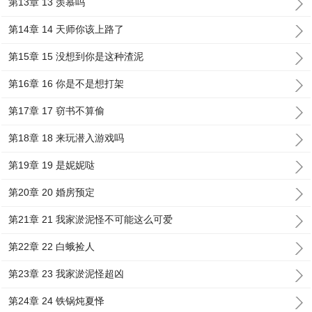
第13章 13 羡慕吗
第14章 14 天师你该上路了
第15章 15 没想到你是这种渣泥
第16章 16 你是不是想打架
第17章 17 窃书不算偷
第18章 18 来玩潜入游戏吗
第19章 19 是妮妮哒
第20章 20 婚房预定
第21章 21 我家淤泥怪不可能这么可爱
第22章 22 白蛾捡人
第23章 23 我家淤泥怪超凶
第24章 24 铁锅炖夏怿