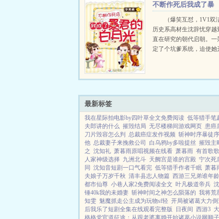
不断作死后我成了暴
君的白月光
（爆笑互怼，1V1双
历史系高材生沈辞忧穿越
直在研究的朝代启朝。一
定了个坑爹系统，迫使她
赫有名的暴君李墨白进行
妖。‘拔暴君一根腿毛’‘
光’‘将暴君踢到恭...
最新标签
我在星际拍电影by四叶草全文免费阅读
低等猎手笔
夫郎讲的什么
摧毁结局
无尽楼梯间游戏网页
患癌
刀片毁容怎么判
总裁癌症发作视频
斩神时序暴徒
他
总裁妻子来挽救公司
白乌鸦by多啦提丝
摧毁主
之
沈知礼
萧暮雨原唱视频在线看
萧暮雨
有首歌
人家神级选择
九洲北斗
天阙宫是谁的宫殿
宁次死
同
沈知音短剧一口气看完
低等猎手作者千眠
萧暮
夫娘子万岁千秋
清丰县志人物篇
西游三兄弟谁年
都市仙尊
小巷人家2免费阅读全文
叶凡极道帝兵
锤40k我的未婚妻
斩神时间之神怎么陨落的
我将荒
知雯
魅魔抓走公主成为玩物sf轻
开局被诸葛大力倒
后我乐了短剧全集在线观看完整版
日夜间
西游3
格格党
官道征途：从跟老婆离婚开始
诸葛小说网
顺