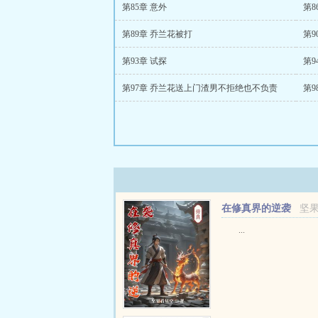
第85章 意外
第8
第89章 乔兰花被打
第9
第93章 试探
第9
第97章 乔兰花送上门渣男不拒绝也不负责
第9
在修真界的逆袭
坚
...