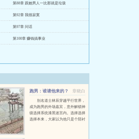
第88章 跟她男人一比那就是垃圾
第92章 我很寂寞
第97章 问话
第100章 赚钱搞事业
跑男：谁请他来的？
章晓白
他可是道士啊
别名道士林辰穿越平行世界，
成为跑男的外场嘉宾，意外解锁神
级选择系统漆黑迷宫内。选择选择
选择本来，大家以为他只是个陪衬
用的普通小艺人没有想到因为他的
离谱操作，人气一路飙升，他直接
从外场嘉宾，成为了常驻嘉宾观众