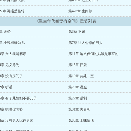
31章 赚钱的天赋
第430章 过上好日子
27章 再遇楚蔓铃
第426章 生间隙
《重生年代娇妻有空间》章节列表
章 逼婚
第3章 不嫁
章 小辣椒够劲儿
第7章 让人心悸的男人
0章 女人就是麻烦
第11章 这么俊俏的姑娘是谁家的
4章 见义勇为
第15章 怀疑
8章 没有房间了
第19章 共处一室
2章 听话
第23章 说服
6章 有了儿媳妇不要儿子
第27章 强制
0章 哄哄你老婆
第31章 夫妻相
4章 没有男人比你更帅
第35章 土味情话