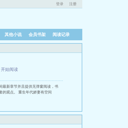
登录
注册
其他小说
会员书架
阅读记录
、
开始阅读
间最新章节并且提供无弹窗阅读，书
者的观点。 重生年代娇妻有空间