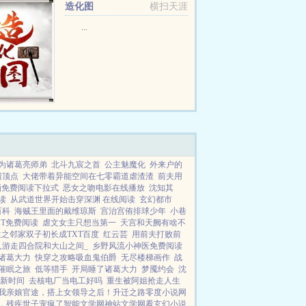
造化图
横扫天涯
直呼没有林辰...
...
为诸葛亮师弟
北斗九宸之首
公主魅魔化
外来户的
猎顶点
大佬带着异能空间在七零霸道虐渣渣
前夫用
画免费阅读下拉式
恶女之吻电影在线播放
沈知其
读
从武道世界开始击穿深渊 在线阅读
玄幻都市
百科
海贼王里面的戴维琼斯
宫治宫侑排球少年
小巷
XT免费阅读
虐文女主只想当第一
天宫和天阙有啥不
生之邻家双子初长成TXT百度
红云芸
用前夫打败前
人游走四合院和大山之间_
乡野风流小神医免费阅读
诸葛大力
快穿之攻略吸血鬼伯爵
无尽楼梯画作
战
催眠之旅
低等猎手
开局睡了诸葛大力
梦魇约会
沈
更新时间
去核电厂当电工好吗
重生被阿姐抢走人生
我亲娘
官途，搭上女领导之后！
升迁之路
零度小说网
，残疾世子宠疯了
智能文学网
神站文学网
看玄幻小说