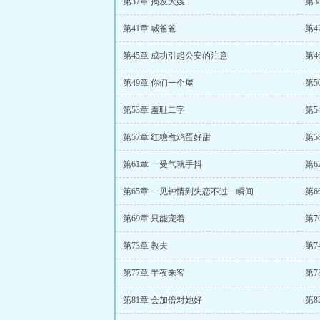
第37章 揭发大嫂
第3
第41章 喊爸爸
第
第45章 成功引起公安的注意
第
第49章 你们一个屋
第
第53章 羞耻二字
第
第57章 红糖煮鸡蛋好甜
第5
第61章 一受气就手抖
第6
第65章 一见钟情到失恋不过一瞬间
第6
第69章 只能宠着
第7
第73章 教夫
第7
第77章 半夜来客
第7
第81章 会加倍对她好
第