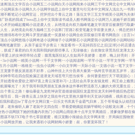
笔迷阁
顶点文学
百合小说网
五二小说网
白天小说网
阅来小说网
三千中文网
北仑中文网
A
金小说网
辰东小说网
久久小说网
学姐
恋上你中文
蓄意勾引
完本中文网
深入浅出
九一书库
高潮不断
笔记小说网
官运，挖笋挖出个青云之路！
落伍文学
三五文学
精英小说网
为夫体
酒厂卧底的我成了boss
恋上你中文
我靠读书成圣人
酷书网
落尘小说网
万人迷她千娇百媚[
读心术开始崛起
魔蝎小说
逆袭人生，从绝境走向权力巅峰
笔趣文学
清穿后被康熙巧取豪
袭人生，从绝境走向权力巅峰
三五小说
寒门官路2:权变
笔趣文学
前妻太撩人：傅总把持
野性缠绵
布布中文网
斗罗里的藤虎一笑
废材小说网
合欢宗双修日常
看书网
燕尔（古言1v
网
顶点小说网
悠哉小说网
奇迹小说网
锤子小说网
磐石小说网
爱我小说网
四维小说网
咕咕
网
阁笔趣
官阶，从亲子鉴定平步青云！
海棠看书
一天花掉四百亿之后[足球]
小药店通
年，朕成了暴君的白月光
我和我妈的那些事儿（无绿修改）
合欢御女录
荒岛狂龙
薄太太
哥哥爱上的女神
邪帝轻点爱：腹黑鬼医狂妃
人生如局
不良娇妻：老师，晚上好
亮剑：开
>
<3z小说网>
<精英小说网>
<千千文学网>
<小说阅读网>
<芊芊小说>
<芊芊文学网>
<芊
<古月小说网>
<格格党>
<虫虫小说网>
<小白文学网>
<天际小说>
<文德小说>
<笔下文学>
政王宠妻手册
反派崽崽不好养，山神外挂上大分
吾弟大秦第一纨绔
玄学崽崽五岁半，这
天剑神帝
苟在四合院捡漏
正道潜龙
天域苍穹
只想当侯爷，奈何妻妾想打天下
萌宠甜心：
狗开始
透骨欢
爱欲之潮NP
直上青云
深度补习>
上流社会共享女友
镇龙棺，阎王命
上瘾禁
去航展曝光了！
关于我哥和我男朋友互换身体这件事
村野流香
万人嫌的大师兄重生后，
挖出个青云之路！
修仙暴徒
九龙乾坤诀
官道雄途
镇国狂龙
盖世狂龙
天剑神帝
婚后热恋
宦
女领导后，我一路青云直上
快穿之我在年代文里抱大腿
帝剑天玄诀
闪婚夜，残疾老公站
后我和霸总he了
零点中文网
日复一日
乐文书库
真千金霸气归来，五个哥哥磕头认错
烈
讲课，老朱偷听人麻了
老鼠中文
四合院：带着娄晓娥提前躺平
蟒蛇小说
蛟龙出渊，十个
奇热小说网
脱下她的情趣内衣
热门小说网
山雨欲来
十点半文学
离婚后，渣爹做梦都在
网
图谋不轨
TXT电子书
七零甜蜜蜜，糙汉宠翻小辣媳
会员文学网
末世：开局疯狂囤物资
天小说网
放开她，让我来
遇初小说网
财阀小娇妻：叔，你要宠坏我了！