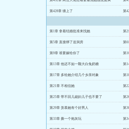
第432章 两位大佬抢着要雇佣她感觉挺爽
第4
第428章 缠上了
第4
第1章 拿着结婚批准来找她
第2
第5章 直接绑了送洞房
第6
第9章 谁要嫁给你了
第1
第13章 他还不如一颗大白兔奶糖
第1
第17章 多给她介绍几个乡亲对象
第1
第21章 不相信她
第2
第25章 带不回儿媳妇儿子也不要了
第2
第29章 羡慕她有个好男人
第3
第33章 撕一个炮灰玩
第3