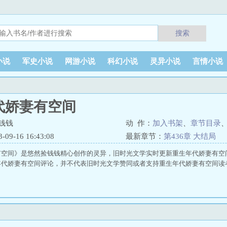
搜索
小说
军史小说
网游小说
科幻小说
灵异小说
言情小说
代娇妻有空间
钱钱
动 作：
加入书架
、
章节目录
9-16 16:43:08
最新章节：
第436章 大结局
有空间》是悠然捡钱钱精心创作的灵异，旧时光文学实时更新重生年代娇妻有空
年代娇妻有空间评论，并不代表旧时光文学赞同或者支持重生年代娇妻有空间读