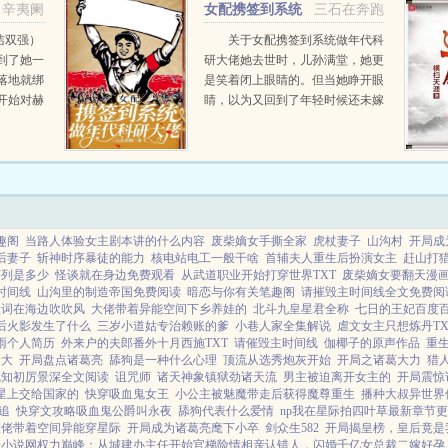
辛夷阑
女配携签到系统
三石在奔跑
做年代科研大佬
洁双强）
关于女配携签到系统做年代科
到了她一
研大佬她去世时，儿孙满堂，她更
落地就绑
是笑着闭上眼睛的。但当她睁开眼
开始对赫
睛，以为又回到了年轻时候还未嫁
连环作
人的时候，她想着这一次还要走一
扇暴君一耳
遍前世的路，还要与丈夫相爱一生
没想到却意外看到了弹幕。陆云锦
这时候才知道，自己...
趣阁
当路人体验女主剧本讲的什么内容
废柴嫡女手撕全家
虎杖妻子
山沟村
开局成
后妻子
斩神时序暴徒的能力
核电站电工一般干啥
首辅夫人重生后扮演女主
赶山打
序列是多少
怪谈就在身边免费观看
从武道职业开始打穿世界TXT
废柴嫡女要翻天漫
时间线
山沟里的制造帝国免费阅读
暗恋与你有关笔趣阁
请摧毁主时间线全文免费阅
歌词在海边吹吹风
大佬带着异能空间下乡养娃的
北斗九皇星君全称
七日的王妃百度
后火影发生了什么
三岁小道姑专治赖账的爹
小巷人家全集解说
虐文女主只想炼丹T
雨个人简历
外来户的夫郎番外十月西施TXT
请催毁主时间线
伽椰子的原声作品
重
龄大
开局盘点诸葛亮
舔狗是一种什么心理
顶流从选秀炮灰开始
开局之诸葛大力
猎
沈知初厉景深全文阅读
诅咒师
诸天神象镇狱劲诸天流
男主被迫离开女主的
开局震惊
星上交给国家的
快穿吸血鬼女王
小公主被魅魔带走后获得魔尊重生
播种大叔异世界
追
快穿文攻略吸血鬼公爵叫永夜
舔狗代表什么爱情
np我在星际拍四叶草最新章节
大佬带着空间异能穿星际
开局成为诸葛亮麾下小卒
剑众生582
开局揭皇榜，皇后竟是
子小说网
权力巅峰：从城建办主任开始
官梯险情
相亲认错人，闪婚千亿女总裁
二嫁好孕