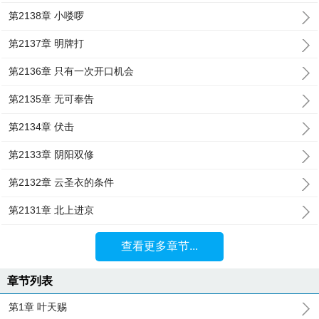
第2138章 小喽啰
第2137章 明牌打
第2136章 只有一次开口机会
第2135章 无可奉告
第2134章 伏击
第2133章 阴阳双修
第2132章 云圣衣的条件
第2131章 北上进京
查看更多章节...
章节列表
第1章 叶天赐