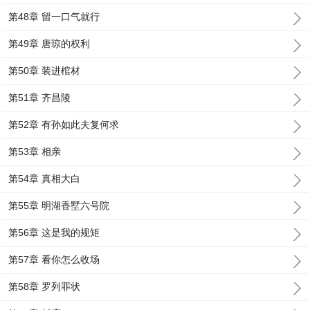
第48章 留一口气就行
第49章 唐琼的权利
第50章 装进棺材
第51章 齐昌陵
第52章 有孙如此夫复何求
第53章 相亲
第54章 真相大白
第55章 明湖香墅六号院
第56章 这是我的规矩
第57章 看你怎么收场
第58章 罗列罪状