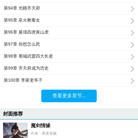
第94章 光顾齐天府
第95章 巫火教毒女
第96章 最强四虎座山虎
第97章 你想怎么死
第98章 蜀城武盟四大长老
第99章 齐天府成为历史
第100章 李家老爷子
查看更多章节...
封面推荐
魔剑情缘
作者：夜寒老贼