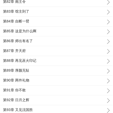
第82章 南王令
第83章 馆主到了
第84章 自断一臂
第85章 这是为什么啊
第86章 师出有名了
第87章 齐天府
第88章 再见巫火印记
第89章 厚颜无耻
第90章 两件礼物
第91章 你不敢
第92章 日月之辉
第93章 又见沈国胜