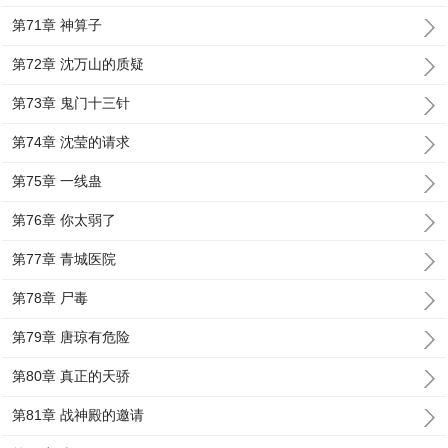
第71章 神算子
第72章 沈万山的质疑
第73章 鬼门十三针
第74章 沈莹的请求
第75章 一线蛊
第76章 你太弱了
第77章 青城医院
第78章 尸毒
第79章 唐琼有危险
第80章 真正的天骄
第81章 战神殿的邀请