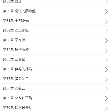
第59章 封店
第60章 霸道的阴血煞
第61章 全都吃光
第62章 沈二小姐
第63章 军令状
第64章 刷卡验资
第65章 三百亿
第66章 倒霉的林浩
第67章 贵客到了
第68章 沈苍云
第69章 林长仁下跪
第70章 四方风云动