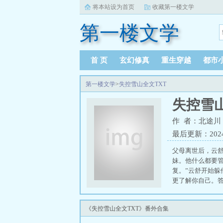
将本站设为首页
收藏第一楼文学
第一楼文学
首 页
玄幻修真
重生穿越
都市
第一楼文学
>
失控雪山全文TXT
失控雪山
作 者：北途川
最后更新：2024-1
父母离世后，云
妹。他什么都要
复。”云舒开始
更了解你自己。
ahref="http://
《失控雪山全文TXT》番外合集