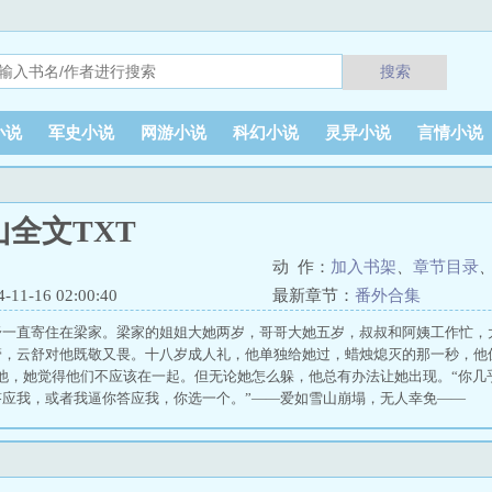
搜索
小说
军史小说
网游小说
科幻小说
灵异小说
言情小说
全文TXT
动 作：
加入书架
、
章节目录
1-16 02:00:40
最新章节：
番外合集
舒一直寄住在梁家。梁家的姐姐大她两岁，哥哥大她五岁，叔叔和阿姨工作忙，
管，云舒对他既敬又畏。十八岁成人礼，他单独给她过，蜡烛熄灭的那一秒，他
躲他，她觉得他们不应该在一起。但无论她怎么躲，他总有办法让她出现。“你几
答应我，或者我逼你答应我，你选一个。”——爱如雪山崩塌，无人幸免——
m.moxiexs.com"target="_blank"【魔蝎小说】/a 失控雪山