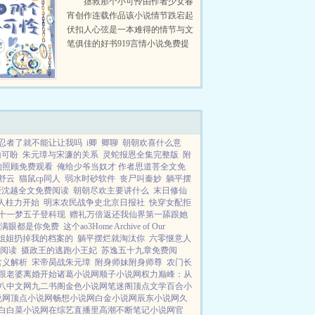
拯救那个小可怜由作者少女春
宵创作连载作品该小说情节跌宕起
伏扣人心弦是一本难得的情节与文
笔俱佳的好书919言情小说免费提
供拯救那个小可怜全文无弹窗的纯
文字在线阅读。...
忍者了就不能让让我吗
i卿
卿聊
朝朝欢喜什么意
山可盼
朱元璋与宋濂的关系
灵蛇报恩全集完整版
附
的照顾免费观看
俺给少爷当奴才 作者思道菩全文免
舒云
猫鼠cp同人
弱水时砂软件
丧尸叫秦妙
躺平摆
媛沈越全文免费阅读
朝朝尽欢主要讲什么
末日修仙
人柱力开始
明末农民战争史北京日报社
快穿女配拒
十一梦五子登科现
赠礼万倍返还我仙界第一舔跟她
满眼都是你免费
这个ao3Home Archive of Our
姐姐扔掉我的档案的
躺平摆烂就淘汰你
六零惬意人
阅读
摄政王的逃跑小王妃
苏逸五十九章免费阅
含义解析
宋帝昺战朱元璋
附身师妹附身师尊
农门长
跟老婆离婚开始
诸葛小说网
顺子小说网
权力巅峰：从
八中文网
九二书阁
金色小说网
笔迷阁
顶点文学
百合小
说网
顶点小说网
畅想小说网
白金小说网
辰东小说网
久
白
白菜小说网
在综艺直播里高潮不断
笔记小说网
官