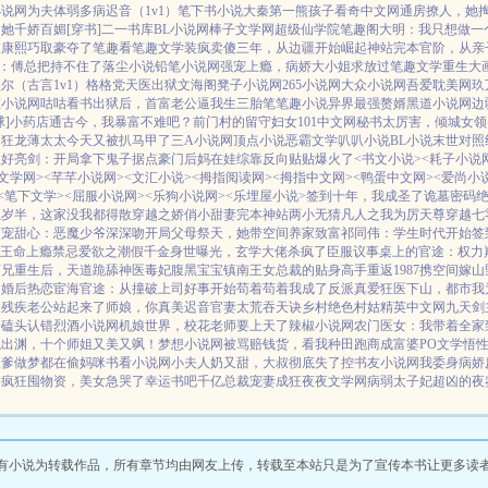
小说网
为夫体弱多病
迟音（1v1）
笔下书小说
大秦第一熊孩子
看奇中文网
通房撩人，她
她千娇百媚[穿书]
二一书库
BL小说网
棒子文学网
超级仙学院
笔趣阁
大明：我只想做一
被康熙巧取豪夺了
笔趣看
笔趣文学
装疯卖傻三年，从边疆开始崛起
神站完本
官阶，从亲
：傅总把持不住了
落尘小说
铅笔小说网
强宠上瘾，病娇大小姐求放过
笔趣文学
重生大
尔（古言1v1）
格格党
天医出狱
文海阁
凳子小说网
265小说网
大众小说网
吾爱耽美网
玖
维小说网
咕咕看书
出狱后，首富老公逼我生三胎
笔笔趣小说
异界最强赘婿
黑道小说网
边
]
小药店通古今，我暴富不难吧？
前门村的留守妇女
101中文网
秘书太厉害，倾城女领
岛狂龙
薄太太今天又被扒马甲了
三A小说网
顶点小说
恶霸文学
叭叭小说
BL小说
末世对照
上好
亮剑：开局拿下鬼子据点
豪门后妈在娃综靠反向贴贴爆火了
<书文小说>
<耗子小说
文学网>
<芊芊小说网>
<文汇小说>
<拇指阅读网>
<拇指中文网>
<鸭蛋中文网>
<爱尚小
<笔下文学>
<屈服小说网>
<乐狗小说网>
<乐埋屋小说>
签到十年，我成圣了
诡墓密码
五岁半，这家没我都得散
穿越之娇俏小甜妻
完本神站
两小无猜
凡人之我为厉天尊
穿越七
萌宠甜心：恶魔少爷深深吻
开局父母祭天，她带空间养家致富
祁同伟：学生时代开始签
王命
上瘾禁忌
爱欲之潮
假千金身世曝光，玄学大佬杀疯了
臣服
议事桌上的
官途：权力
师兄重生后，天道跪舔
神医毒妃腹黑宝宝
镇南王
女总裁的贴身高手
重返1987
携空间嫁山
帝
婚后热恋
宦海官途：从撞破上司好事开始
苟着苟着我成了反派真爱
狂医下山，都市我
，残疾老公站起来了
师娘，你真美
迟音
官妻
太荒吞天诀
乡村绝色村姑
精英中文网
九天剑
哥磕头认错
烈酒小说网
机娘世界，校花老师要上天了
辣椒小说网
农门医女：我带着全家
龙出渊，十个师姐又美又飒！
梦想小说网
被骂赔钱货，看我种田跑商成富婆
PO文学
悟性
渣爹做梦都在偷妈咪
书看小说网
小夫人奶又甜，大叔彻底失了控
书友小说网
我委身病娇
局疯狂囤物资，美女急哭了
幸运书吧
千亿总裁宠妻成狂
夜夜文学网
病弱太子妃超凶的
夜
有小说为转载作品，所有章节均由网友上传，转载至本站只是为了宣传本书让更多读