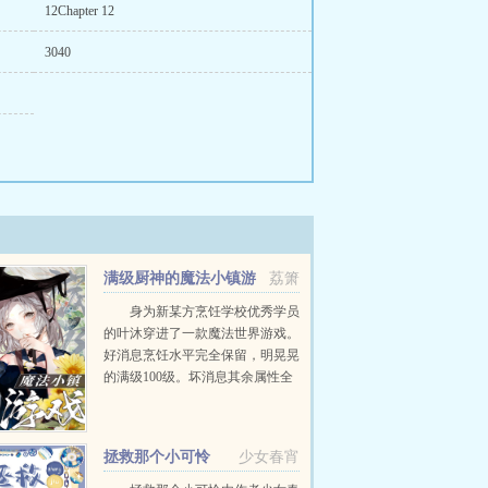
12Chapter 12
3040
满级厨神的魔法小镇游
荔箫
戏
身为新某方烹饪学校优秀学员
的叶沐穿进了一款魔法世界游戏。
好消息烹饪水平完全保留，明晃晃
的满级100级。坏消息其余属性全
部为0，战力一点没有。自感在这
个世界活不长的叶沐消沉地走进了
附近的集市，...
拯救那个小可怜
少女春宵