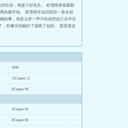
经吐绿，倒是个好兆头。 程雪晴来得最勤
离的腻乎劲。 程雪晴毕业回国后一直在创
婚的事，倒是云舒一声不吭就把自己后半生
了，好像生怕她好了就跑了似的。 梁思谌这
3040
12Chapter 12
8Chapter 08
4Chapter 04
8Chapter 08