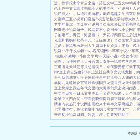
运，挖笋挖出个青云之路！
落伍文学
三五文学
精英
恋上你中文
我靠读书成圣人
酷书网
落尘小说网
万人迷
说
逆袭人生，从绝境走向权力巅峰
笔趣文学
清穿后
力巅峰
三五小说
寒门官路2:权变
笔趣文学
前妻太撩人
罗里的藤虎一笑
废材小说网
合欢宗双修日常
看书网
燕
网
奇迹小说网
锤子小说网
磐石小说网
爱我小说网
四
子鉴定平步青云！
海棠看书
一天花掉四百亿之后[足球
光
我和我妈的那些事儿（无绿修改）
合欢御女录
荒
点爱：腹黑鬼医狂妃
人生如局
不良娇妻：老师，晚
说网>
<千千文学网>
<小说阅读网>
<芊芊小说>
<芊芊
<虫虫小说网>
<小白文学网>
<天际小说>
<文德小说>
好养，山神外挂上大分
吾弟大秦第一纨绔
玄学崽崽
正道潜龙
天域苍穹
只想当侯爷，奈何妻妾想打天下
NP
直上青云
深度补习>
上流社会共享女友
镇龙棺，阎
哥和我男朋友互换身体这件事
村野流香
万人嫌的大
暴徒
九龙乾坤诀
官道雄途
镇国狂龙
盖世狂龙
天剑神
直上
快穿之我在年代文里抱大腿
帝剑天玄诀
闪婚夜
中文网
日复一日
乐文书库
真千金霸气归来，五个哥
老鼠中文
四合院：带着娄晓娥提前躺平
蟒蛇小说
蛟
情趣内衣
热门小说网
山雨欲来
十点半文学
离婚后，
七零甜蜜蜜，糙汉宠翻小辣媳
会员文学网
末世：开
来
遇初小说网
财阀小娇妻：叔，你要宠坏我了！
本站所