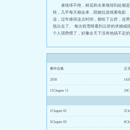
者络绎不绝，鲜花和水果堆得到处都是
快，几乎每天都会来，陪她玩游戏看电影，
业，过年难得这点时间，都给了云舒，连男
抵出去了。 每次程雪晴看到云舒的求婚戒
个人强势惯了，好像全天下没有他搞不定的事
番外合集
正
2030
142
11Chapter 11
10C
1Chapter 01
2Ch
5Chapter 05
6Ch