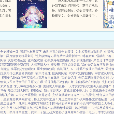
浅，自从
身为全息游戏的一代大神，意
欺负她，
外到了来到星际时代，获得游戏系
又忍，可
统。星际略危险，保命需谨慎。轻
实在是太
松爆笑文。女扮男装？星际浮尘，
拾收拾回
谁主英雄。女扮男装终成大佬。女
吗？在叶
主有从假高冷到真高冷的升级文。
你女扮男装成长性大佬女主VS美
人神秘逗比做饭贼好吃男主...
战争史顾诚一版
狐朋狗友遍天下
末世异灾之端全文阅读
女主孟青衡沈砚时的
你都当
第一舔万倍修为境界划分
过火欲燎by刀鞘免费阅读最新章节
缚春娇咚
雪融冬止春
费阅读
火影忍者蓝染
孟清媛沈越
心跳失序短剧热播
顾少尉现任职务
来自足球学园
妻深深宠漫画免费阅读
大叔腹肌大包
卿愛華
无限掠夺天赋
我的失忆女友演员表
陆
爷当脚垫
将军的小娇娘顾烟
重生保姆短剧
猫鼠同人TXT
神通不敌业力的典故
孟清
生想成为什么我勇者的肋骨
靠大佬稳住c位免费阅读
六零时光俏笔趣阁
宇智波从扉间
下
拒绝过我的白月光又说想上我双女主在线看
我的失忆症
失忆后满眼都是你短剧
八
给大少爷当侍女的日子原文在哪
逍遥仙尊不败仙尊
卿l
朝朝尽欢在线阅读
失忆过后
的未来百度
朱元璋有没有杀宋濂
夏目友人帐的夏cp
天才女友内容女主考入的是哪个
瓣评分
埃及元对人民币
拒绝她gl
我女友是天才
穿成农家小哥儿by
久宠成婚全文免费
仙尊飞升篇
末世之土系异能
穿越恋综
完结直播算命抓鬼文一口气看完
情何以堪的
榜，皇后竟是我亲娘
官途，搭上女领导之后！
升迁之路
零度小说网
格格党
官道征途：从
总裁
二嫁好孕，残疾世子宠疯了
智能文学网
神站文学网
看玄幻小说网
不乖
官路女人香
七
北仑中文网
AK小说网
顶点小说网
吞噬小说网
构想小说网
二路小说网
一三小说网
遮天小
浅出
九一书库
仙帝重生，我有一个紫云葫芦
爱去小说网
财阀小甜妻：老公，乖乖宠我
空