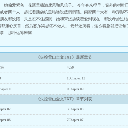
，她偏爱紫色，花瓶里插满鸢尾和风信子。 今年春来得早，窗外的树叶已
或者两个人一起抵着脑袋叽里咕噜说些悄悄话。闺蜜两个大有一种形影不
朋友都没陪，只是忍不住感慨，她和宋煜扬谈恋爱到现在，都没考虑过结
指都痛心疾首，然后怒斥梁思谌不做人。 云舒还病着，这么着急就把证领
，那种运筹帷幄...
《失控雪山全文TXT》最新章节
文完
4050
0
13Chapter 13
hapter 10
9Chapter 09
《失控雪山全文TXT》章节列表
apter 02
3Chapter 03
apter 06
7Chapter 07