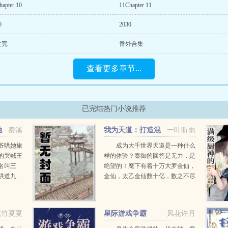
hapter 10
11Chapter 11
0
2030
文完
番外合集
查看更多章节...
已完结热门小说推荐
她
秦溪
我为天道：打造混
一叶听雨
沌最强世界
爷哄她旅
成为大千世界天道是一种什么
的哭喊王
样的体验？秦御的回答是无力，是
名叫三
绝望的！麾下有着十万大罗金仙，
哄道九
金仙，太乙金仙数十亿，数之不尽
就改名，
的生灵。更是有着一次又一次打破
努力。美
桎梏，比之大罗金仙极限九重天，
扮男装入
更要强悍千百倍的大罗金仙...
北竹夏夏
星际游戏争霸
风花许月