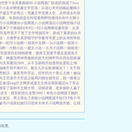
掏空世子金库要跑路
BL小说网
酒厂卧底的我成了boss
个小县令啊
笔趣文学
官场：从读心术开始崛起
魔蝎小
子鉴定平步青云！
笔趣文学
逆袭人生，从绝境走向权
画家，有系统就是任性
笔看阁
野性缠绵
布布中文网
斗
万小说网
懂你小说网
黑八小说网
顶点小说网
悠哉小说
疆来了个娇媳妇[年代]
一问小说网
阁笔趣
官阶，从亲
导直呼受不了
笔下文学
驾崩百年，朕成了暴君的白月
组：大佬带全系异能守护华夏
哥哥爱上的女神
邪帝轻
网>
<旺仔小说网>
<精英中文网>
<3z小说网>
<精英小
说网>
<大鹅小说>
<腊文小说>
<古月小说网>
<格格党>
绝世废柴狂妃
锦鲤娇妻：摄政王宠妻手册
反派崽崽不
零：撩最强男神养傲娇的崽
天剑神帝
苟在四合院捡漏
到关系
重回2009，从不当舔狗开始
透骨欢
爱欲之潮
巅峰
开局手搓歼10，被女儿开去航展曝光了！
关于我
野糙汉，暴富荒年
官运，挖笋挖出个青云之路！
修仙
为王
官道升天
官道之破局
闪婚女领导后，我一路青云
主
春漾
king中文网
穿成虐文主角后我和霸总he了
零点
致富了
落秋中文网
大明：诏狱讲课，老朱偷听人麻了
逆天：模型机悟出龙警3000！
奇热小说网
脱下她的
反派后，男主黑化了
吞噬小说网
图谋不轨
TXT电子书
鉴书小说
医妃她日日想休夫
倚天小说网
放开她，让我
者欣赏。