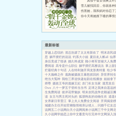
真假千金女强爽文叶
雪儿被找回后，你就各种
伤害她，我和妈对你忍了
你今天将她推下楼的事情
过分了！叶浅，我让你收
你亲生父母家，你听不见
家生活二十...
最新标签
穿越上恋综的
渣总别虐了太太有新欢了
明末农民
思
躺平摆烂的说说
钓系大小姐
夏目友人帐all
仙界
身后竟成了怪谈
婚久终成宠
顾小将军首辅大人免
费阅读
高专是什么职位
躺平摆烂高雅说法
掌上甜
烂最经典十句话
人在特利迦开局龙形奥特曼
给少
十大巅峰之作
逃跑被摄政王暴怒抓回的
异世界转
绝当大冤种
我给三界送快递短剧在线播放
姐姐拿
师尊
摄政王爷的逃嫁王妃
农门长女当家
逃荒皇后
Own
八十一梦五子登科当当书
足球之我来自遥远
生免费阅读
彼岸花带魅妖
明末农民战争史顾诚豆
读
女主与男主死对头的
狐朋狗友的动物生肖
逍遥
女养家日常晋江
掌上夫人免费全文阅读
开局揭皇
城建办主任开始
官梯险情
相亲认错人，闪婚千亿女
说网
五二小说网
白天小说网
阅来小说网
三千中文网
久小说网
学姐
恋上你中文
蓄意勾引
完本中文网
深入