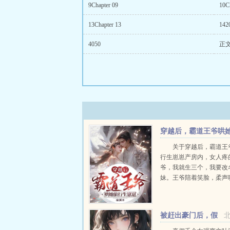
9Chapter 09
10C
13Chapter 13
142
4050
正
穿越后，霸道王爷哄
旅行生崽崽
关于穿越后，霸道王
行生崽崽产房内，女人疼
爷，我就生三个，我要改
妹。王爷陪着笑脸，柔声
妹，现在不可，生完九个
还有六个，本王跟你继续
女军医楚沁心穿越后，女
被赶出豪门后，假
军营。不...
千金她轰动了全球