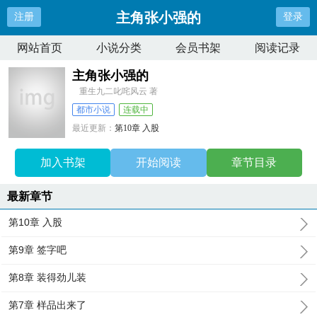
主角张小强的
注册
登录
网站首页
小说分类
会员书架
阅读记录
主角张小强的
重生九二叱咤风云 著
都市小说
连载中
最近更新：
第10章 入股
更新时间：
2024-04-25 02:42:31
加入书架
开始阅读
章节目录
最新章节
第10章 入股
第9章 签字吧
第8章 装得劲儿装
第7章 样品出来了