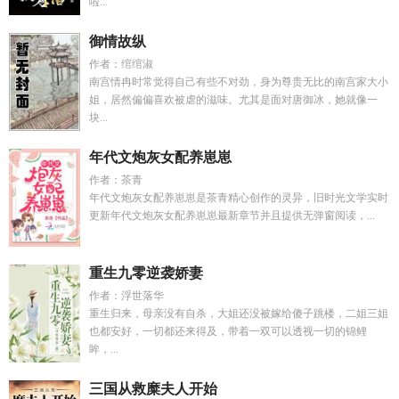
啦...
御情故纵
作者：绾绾淑
南宫情冉时常觉得自己有些不对劲，身为尊贵无比的南宫家大小
姐，居然偏偏喜欢被虐的滋味。尤其是面对唐御冰，她就像一
块...
年代文炮灰女配养崽崽
作者：茶青
年代文炮灰女配养崽崽是茶青精心创作的灵异，旧时光文学实时
更新年代文炮灰女配养崽崽最新章节并且提供无弹窗阅读，...
重生九零逆袭娇妻
作者：浮世落华
重生归来，母亲没有自杀，大姐还没被嫁给傻子跳楼，二姐三姐
也都安好，一切都还来得及，带着一双可以透视一切的锦鲤
眸，...
三国从救糜夫人开始