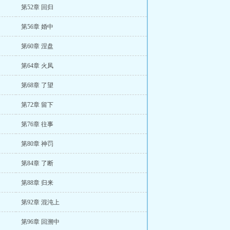
第52章 回归
第56章 婚中
第60章 涅盘
第64章 火凤
第68章 了望
第72章 留下
第76章 往事
第80章 神罚
第84章 了断
第88章 归来
第92章 混沌上
第96章 回溯中