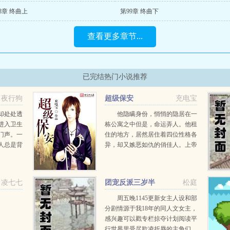
8章 终曲上
第99章 终曲下
查看更多章节...
已完结热门小说推荐
夜行狗
超级保安
充电宝
却处处透
他隐瞒身份，悄悄的隐居在一
进入卫生
栋公寓之中但是，命运弄人。他租
门声。一
住的地方，居然居住着四位性格各
人总是背
异，却又嫉恶如仇的俏佳人。上帝
我可以回
创造少女，男人制造妇女，游历于
定不能和
群美...
，当她问
凌七七
团宠反派三岁半
松庭
周五晚1145更新女主人设和部
分剧情源于我18年的同人文女主，
感兴趣可以戳专栏掠夺计划阅读平
行世界里受尽欺凌折辱的主角们，