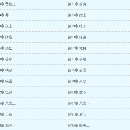
0章 晋位上
第51章 前奏
4章 辱
第55章 婚上
8章 决上
第59章 绝下
2章 阿启
第63章 掩藏
6章 惩处
第67章 凭何
0章 苍穹
第71章 事端
4章 祸起
第75章 前因
8章 揭露
第79章 离歌
2章 忆起
第83章 放下
6章 凤陨上
第87章 凤陨下
0章 天启
第91章 质问
4章 混沌下
第95章 回溯上