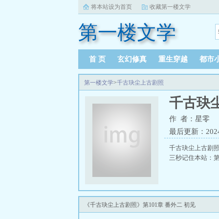
将本站设为首页
收藏第一楼文学
第一楼文学
首 页
玄幻修真
重生穿越
都市
第一楼文学
>
千古玦尘上古剧照
千古玦
作 者：星零
最后更新：2024-1
千古玦尘上古剧
三秒记住本站：第一
《千古玦尘上古剧照》第101章 番外二 初见