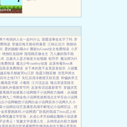
两个有病的人在一起叫什么
苗疆道事改名字了吗
穿
费阅读
穿越后每天都在哄暴君
江锦云沈川
熊猫动
珩
爱的蹦极1碟dvd
圈套byGrand全文免费阅读
小歹
乡
绝独狂龙战神
陆瑶顾言修全文
万人嫌的我不闹
泳衣
总裁夫人是才能老大短视频
郁乔乔
魔法师为什
佬免费阅读
魔法少年cuntboy动漫
反派有毒Boss来
品医圣免费阅读
乡下来的真千金竟是老祖宗
入镇魔
越后每天都被哭by江辞
陆霆川顾安雅
洪荒拜师太
应许之地TXT
失忆后清冷教授又软百度
和偏执帝王
性瘾海棠书屋
小毒医
江川沈志远
懂点茶道茶路无
在婚礼外最新章节列
反派有话说最新章节
穿越洪荒
婆离婚开始
诸葛小说网
顺子小说网
权力巅峰：从城建
文网
九二书阁
金色小说网
笔迷阁
顶点文学
百合小说网
顶点小说网
畅想小说网
白金小说网
辰东小说网
久久小
菜小说网
在综艺直播里高潮不断
笔记小说网
官运，挖
子金库要跑路
BL小说网
酒厂卧底的我成了boss
恋上你
令啊
笔趣文学
官场：从读心术开始崛起
魔蝎小说
逆袭
平步青云！
笔趣文学
逆袭人生，从绝境走向权力巅峰
有系统就是任性
笔看阁
野性缠绵
布布中文网
斗罗里的