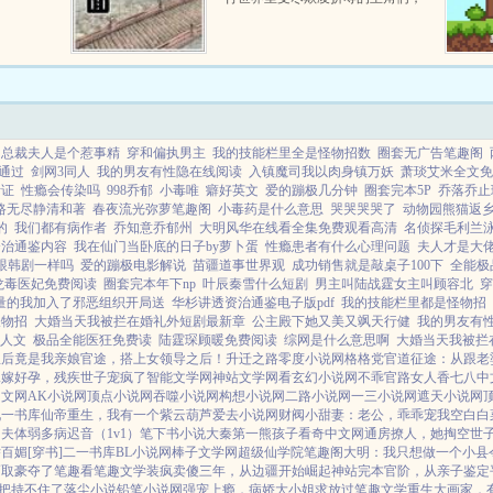
重生后全都黑化了。受害者们重生
一次，我一定不会放过伤害过我的
人ampmdashamp...
总裁夫人是个惹事精
穿和偏执男主
我的技能栏里全是怪物招数
圈套无广告笔趣阁
通过
剑网3同人
我的男友有性隐在线阅读
入镇魔司我以肉身镇万妖
萧琰艾米全文免
考证
性瘾会传染吗
998乔郁
小毒唯
癖好英文
爱的蹦极几分钟
圈套完本5P
乔落乔止
路无尽静清和著
春夜流光弥萝笔趣阁
小毒药是什么意思
哭哭哭哭了
动物园熊猫返
的
我们都有病作者
乔知意乔郁州
大明风华在线看全集免费观看高清
名侦探毛利兰
资治通鉴内容
我在仙门当卧底的日子by萝卜蛋
性瘾患者有什么心理问题
夫人才是大
跟韩剧一样吗
爱的蹦极电影解说
苗疆道事世界观
成功销售就是敲桌子100下
全能极
龙毒医妃免费阅读
圈套完本年下np
叶辰秦雪什么短剧
男主叫陆战霆女主叫顾容北
穿
量的我加入了邪恶组织开局送
华杉讲透资治通鉴电子版pdf
我的技能栏里都是怪物招
怪物招
大婚当天我被拦在婚礼外短剧最新章
公主殿下她又美又飒天行健
我的男友有
人文
极品全能医狂免费读
陆霆琛顾暖免费阅读
综网是什么意思啊
大婚当天我被拦
皇后竟是我亲娘
官途，搭上女领导之后！
升迁之路
零度小说网
格格党
官道征途：从跟老
二嫁好孕，残疾世子宠疯了
智能文学网
神站文学网
看玄幻小说网
不乖
官路女人香
七八中
中文网
AK小说网
顶点小说网
吞噬小说网
构想小说网
二路小说网
一三小说网
遮天小说网
九一书库
仙帝重生，我有一个紫云葫芦
爱去小说网
财阀小甜妻：老公，乖乖宠我
空白
白
为夫体弱多病
迟音（1v1）
笔下书小说
大秦第一熊孩子
看奇中文网
通房撩人，她掏空世
百媚[穿书]
二一书库
BL小说网
棒子文学网
超级仙学院
笔趣阁
大明：我只想做一个小县
巧取豪夺了
笔趣看
笔趣文学
装疯卖傻三年，从边疆开始崛起
神站完本
官阶，从亲子鉴定
把持不住了
落尘小说
铅笔小说网
强宠上瘾，病娇大小姐求放过
笔趣文学
重生大画家，