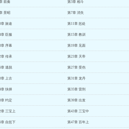
章 前奏
第3章 相斗
章 景昭
第7章 消失
0章 旅途
第11章 惩处
4章 臣服
第15章 教训
8章 序幕
第19章 见面
2章 传承
第23章 天帝
6章 逃脱
第27章 受伤
0章 上古
第31章 龙丹
4章 抉择
第35章 雷刑
8章 约定
第39章 出发
2章 三宝上
第43章 三宝中
6章 自惩下
第47章 百年上