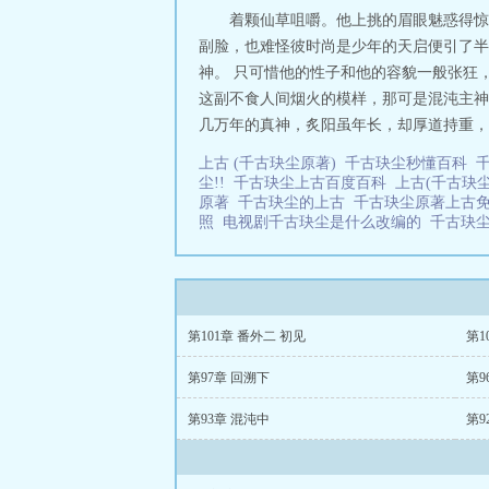
着颗仙草咀嚼。他上挑的眉眼魅惑得惊
副脸，也难怪彼时尚是少年的天启便引了半
神。 只可惜他的性子和他的容貌一般张狂，
这副不食人间烟火的模样，那可是混沌主神
几万年的真神，炙阳虽年长，却厚道持重，
上古 (千古玦尘原著)
千古玦尘秒懂百科
尘!!
千古玦尘上古百度百科
上古(千古玦
原著
千古玦尘的上古
千古玦尘原著上古
照
电视剧千古玦尘是什么改编的
千古玦
第101章 番外二 初见
第1
第97章 回溯下
第9
第93章 混沌中
第9