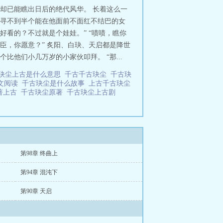
却已能瞧出日后的绝代风华。 长着这么一
寻不到半个能在他面前不面红不结巴的女
好看的？不过就是个娃娃。” “啧啧，瞧你
臣，你愿意？” 炙阳、白玦、天启都是降世
他们小几万岁的小家伙叩拜。 “那...
玦尘上古是什么意思
千古千古玦尘
千古玦
文阅读
千古玦尘是什么故事
上古千古玦尘
著上古
千古玦尘原著
千古玦尘上古剧
第98章 终曲上
第94章 混沌下
第90章 天启