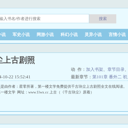
搜索
小说
军史小说
网游小说
科幻小说
灵异小说
言情小说
尘上古剧照
动 作：
加入书架
、
章节目录
0-22 15:52:41
最新章节：
第101章 番外二 
照是由作者：星零所著，第一楼文学免费提供千古玦尘上古剧照全文在线阅读。
楼文学 网址：www.1lwx.cc 上古（《千古玦尘》原着）