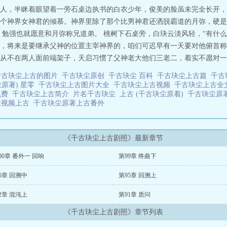
人，半眯着眼望着一旁石桌边执书的白衣少年，俊美的脸虽未完全长开，
个神界女神君的倾慕。神界里除了那个比男神君还洒脱霸道的月弥，硬是
勉强也就愿意和月弥称兄道弟。 桃树下石桌旁，白玦云淡风轻，“有什么
，将来是要继承父神的位置主宰神界的，咱们可迟早有一天要对他俯首称
从不在两人面前端架子，天启习惯了父神老大他们三老二，着实不愿对一个比
千古玦尘上古的图片
千古玦尘原创
千古玦尘 百科
千古玦尘上古篇
千古
尘原著) 星零
千古玦尘上古图片大全
千古玦尘上古视频
千古玦尘上古全
免费
千古玦尘上古简介
片名千古玦尘
上古 (千古玦尘原着)
千古玦尘原
尘视频上古
千古玦尘原著上古番外
《千古玦尘上古剧照》最新章节
00章 番外一 回响
第99章 终曲下
6章 回溯中
第95章 回溯上
2章 混沌上
第91章 质问
《千古玦尘上古剧照》章节列表