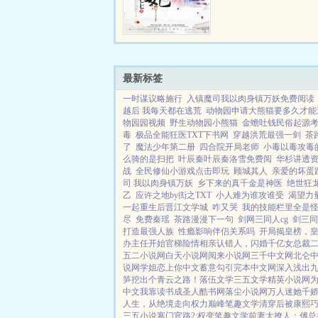
最新标签
一时谋议略施行
入镇魔司我以肉身镇万妖免费阅读
越后 我每天都在逃荒
动物园申请大熊猫要多久才能
物园园视频
野生动物园小熊猫
金蟾吐钱民俗起源
毒
极品全能狂医TXT下书网
穿越洪荒最强一剑
茶
了
魔法少年第二册
四合院开局老师
小毒以毒攻毒
么骑的是扫把
叶辰秦叶辰秦洛雪免费阅
华杉讲透
战
全民修仙小游戏点击即玩
顾城其人
亲爱的坏蛋
司 我以肉身镇万妖
乡下来的真千金是神医
绝世狂
乙
应许之地by衒之TXT
小人难为谁攻谁受
渴望力
一起重生后晋江文学城
咋又哭
我的技能栏里全是
尽
免费秦瑶
茶路漫漫下一句
剑网三同人cg
剑三同
打造最强人族
性瘾影响伴侣关系吗
开局揭皇榜，
办主任开始
官梯险情
相亲认错人，闪婚千亿女总裁
五二小说网
白天小说网
阅来小说网
三千中文网
北仑
说网
学姐
恋上你中文
蓄意勾引
完本中文网
深入浅出
笋挖出个青云之路！
落伍文学
三五文学
精英小说网
中文
我靠读书成圣人
酷书网
落尘小说网
万人迷她千娇
人生，从绝境走向权力巅峰
笔趣文学
清穿后被康熙
三五小说
寒门官路2:权变
笔趣文学
前妻太撩人：傅总