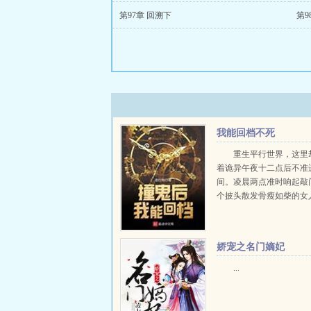
第97章 回溯下
第9
我能回档不死
重生平行世界，这里
着诡异午夜十二点后不准
间。凌晨两点准时响起敲
个披头散发骨瘦如柴的女
对着自己。撞鬼了！还好
档。第一次回档，这次一
她确认眼神。第二次回档
娇宠之名门嫡妃
我姓什么的时候，绝逼...
...