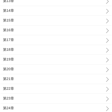
第13章
第14章
第15章
第16章
第17章
第18章
第19章
第20章
第21章
第22章
第23章
第24章