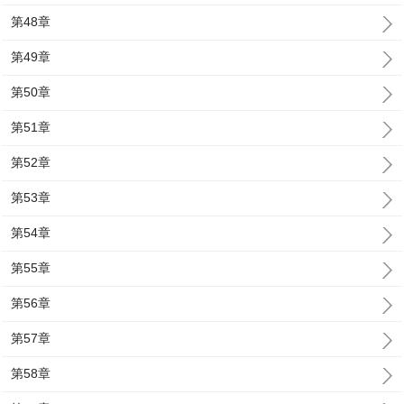
第48章
第49章
第50章
第51章
第52章
第53章
第54章
第55章
第56章
第57章
第58章