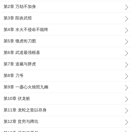
第2章 万劫不加身
第3章 阳炎武馆
第4章 水火不侵命不能终
第5章 饿虎衔刀图
第6章 武道最强根基
第7章 道藏与胖虎
第8章 刀爷
第9章 一盏心火烛照九幽
第10章 伏龙桩
第11章 龙蛇之蛰以存身
第12章 贫穷与蹲坑