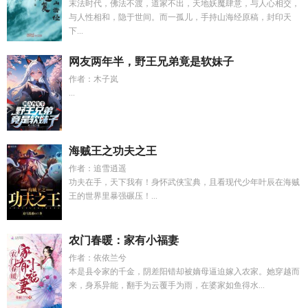
末法时代，佛法不渡，道家不出，天地妖魔肆意，与人心相交，
与人性相和，隐于世间。而一孤儿，手持山海经原稿，封印天
下...
网友两年半，野王兄弟竟是软妹子
作者：木子岚
...
海贼王之功夫之王
作者：追雪逍遥
功夫在手，天下我有！身怀武侠宝典，且看现代少年叶辰在海贼
王的世界里暴强碾压！...
农门春暖：家有小福妻
作者：依依兰兮
本是县令家的千金，阴差阳错却被嫡母逼迫嫁入农家。她穿越而
来，身系异能，翻手为云覆手为雨，在婆家如鱼得水...