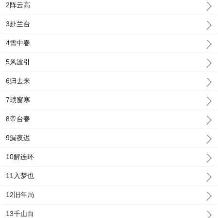
2阵云高
3赴兰台
4雪中春
5风波引
6归去来
7琐窗寒
8帝台春
9漏夜迟
10解连环
11入梦也
12旧年局
13千山白