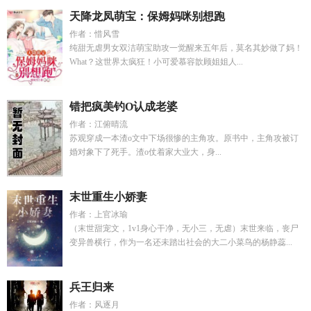
天降龙凤萌宝：保姆妈咪别想跑
作者：惜风雪
纯甜无虐男女双洁萌宝助攻一觉醒来五年后，莫名其妙做了妈！
What？这世界太疯狂！小可爱慕容歆顾姐姐人...
错把疯美钓O认成老婆
作者：江俯晴流
苏观穿成一本渣o文中下场很惨的主角攻。原书中，主角攻被订
婚对象下了死手。渣o仗着家大业大，身...
末世重生小娇妻
作者：上官冰瑜
（末世甜宠文，1v1身心干净，无小三，无虐）末世来临，丧尸
变异兽横行，作为一名还未踏出社会的大二小菜鸟的杨静蕊...
兵王归来
作者：风逐月