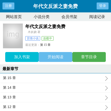
年代文反派之妻免费
注册
登录
网站首页
小说分类
会员书架
阅读记录
年代文反派之妻免费
木妖娆 著
言情小说
连载中
最近更新：
第 15 章
更新时间：
2026-03-12 09:26:34
加入书架
开始阅读
章节目录
最新章节
第 15 章
第 14 章
第 13 章
第 12 章