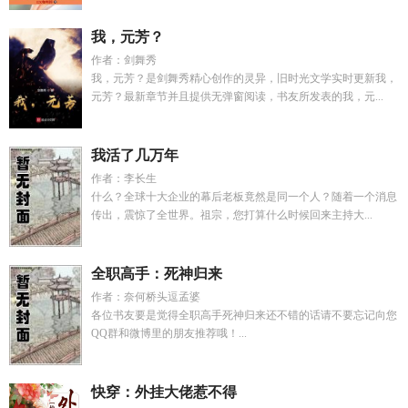
我，元芳？
作者：剑舞秀
我，元芳？是剑舞秀精心创作的灵异，旧时光文学实时更新我，
元芳？最新章节并且提供无弹窗阅读，书友所发表的我，元...
我活了几万年
作者：李长生
什么？全球十大企业的幕后老板竟然是同一个人？随着一个消息
传出，震惊了全世界。祖宗，您打算什么时候回来主持大...
全职高手：死神归来
作者：奈何桥头逗孟婆
各位书友要是觉得全职高手死神归来还不错的话请不要忘记向您
QQ群和微博里的朋友推荐哦！...
快穿：外挂大佬惹不得