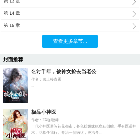
第 13 章
第 14 章
第 15 章
查看更多章节...
封面推荐
乞讨千年，被神女捡去当老公
作者：顶上接青霄
...
极品小神医
作者：EX咖喱棒
一代小神医勇闯花花都市，各色粉嫩妹纸疯狂倒贴。手有医道神
术，花都任我行。专治一切病状，更治各...