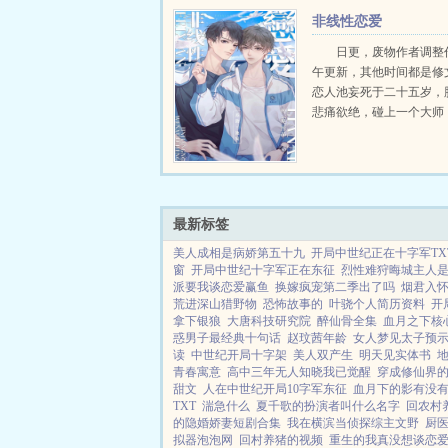
非线性恋爱
日更，废物作者调整
午更新，其他时间都是修
恋人池妄死于二十五岁，
悲痛欲绝，碰上一个大师
能穿越回过去，修正错误
局。重回十七，苏敛手上
表，只要拨动指针，就可
间。然而和池妄第一次相遇.
最新标签
美人成相是病娇第五十九
开局中世纪正在十字军TX
窗
开局中世纪十字军正在东征
烈性难狩晦城主人
派要我谈恋爱赢鱼
换嫁疯宠第二季出了吗
烟君入
荒进深山猎野物
恐怖故事的
叶骁个人简历资料
开
拿下银狼
大唐科技研究院
醉仙骨全集
血月之下核
惑男子最经典十句话
赵玟茜年龄
女人梦见太子预
读
中世纪开局十字架
美人双产生
明天见实体书
青春寓意
高中三年无人知晓我已觉醒
穿成修仙界的
甜文
人在中世纪开局10字军东征
血月下的影有没
TXT
湍急什么
夏千歌的扮演者叫什么名字
回农村
的隐婚娇妻短剧合集
我在横滨当侦探综主文野
厨
拟器泡泡网
回村养猪的视频
重生的我真没想谈恋