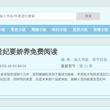
搜索
小说
军史小说
网游小说
科幻小说
灵异小说
言情小说
贵妃要娇养免费阅读
动 作：
加入书架
、
章节目录
5-18 03:49:10
最新章节：
第 23 章
设多多胎穿清朝十几年，直到被赐给皇四子胤禛为格格，李莞然才恍然发现自己
记忆里，四阿哥的真爱，应是未来那个温柔体贴，善解人意的敦肃皇贵妃年.. 