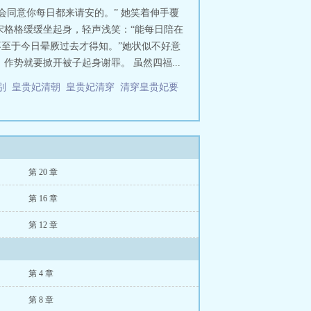
会同意你每日都来请安的。” 她笑着伸手覆
宋格格缓缓坐起身，轻声浅笑：“能每日陪在
不至于今日晕厥过去才得知。”她状似不好意
作势就要掀开被子起身谢罪。 虽然四福...
区别
皇贵妃清朝
皇贵妃清穿
清穿皇贵妃要
第 20 章
第 16 章
第 12 章
第 4 章
第 8 章