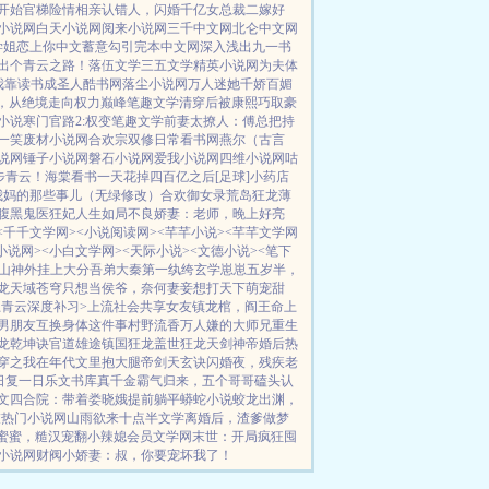
开始
官梯险情
相亲认错人，闪婚千亿女总裁
二嫁好
小说网
白天小说网
阅来小说网
三千中文网
北仑中文网
学姐
恋上你中文
蓄意勾引
完本中文网
深入浅出
九一书
出个青云之路！
落伍文学
三五文学
精英小说网
为夫体
我靠读书成圣人
酷书网
落尘小说网
万人迷她千娇百媚
，从绝境走向权力巅峰
笔趣文学
清穿后被康熙巧取豪
小说
寒门官路2:权变
笔趣文学
前妻太撩人：傅总把持
一笑
废材小说网
合欢宗双修日常
看书网
燕尔（古言
说网
锤子小说网
磐石小说网
爱我小说网
四维小说网
咕
步青云！
海棠看书
一天花掉四百亿之后[足球]
小药店
我妈的那些事儿（无绿修改）
合欢御女录
荒岛狂龙
薄
腹黑鬼医狂妃
人生如局
不良娇妻：老师，晚上好
亮
<千千文学网>
<小说阅读网>
<芊芊小说>
<芊芊文学网
小说网>
<小白文学网>
<天际小说>
<文德小说>
<笔下
山神外挂上大分
吾弟大秦第一纨绔
玄学崽崽五岁半，
龙
天域苍穹
只想当侯爷，奈何妻妾想打天下
萌宠甜
上青云
深度补习>
上流社会共享女友
镇龙棺，阎王命
上
男朋友互换身体这件事
村野流香
万人嫌的大师兄重生
龙乾坤诀
官道雄途
镇国狂龙
盖世狂龙
天剑神帝
婚后热
穿之我在年代文里抱大腿
帝剑天玄诀
闪婚夜，残疾老
日复一日
乐文书库
真千金霸气归来，五个哥哥磕头认
文
四合院：带着娄晓娥提前躺平
蟒蛇小说
蛟龙出渊，
衣
热门小说网
山雨欲来
十点半文学
离婚后，渣爹做梦
蜜蜜，糙汉宠翻小辣媳
会员文学网
末世：开局疯狂囤
小说网
财阀小娇妻：叔，你要宠坏我了！