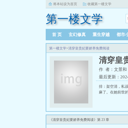
将本站设为首页
收藏第一楼文学
第一楼文学
首 页
玄幻修真
重生穿越
都市
第一楼文学
>
清穿皇贵妃要娇养免费阅读
清穿皇
作 者：文景和
最后更新：2024-0
排：架空清，私
麻了。在她前世的
《清穿皇贵妃要娇养免费阅读》第 23 章