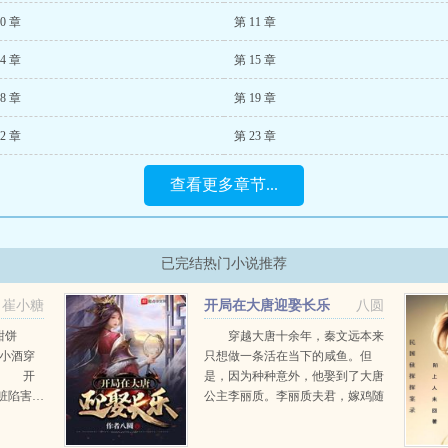
0 章
第 11 章
4 章
第 15 章
8 章
第 19 章
2 章
第 23 章
查看更多章节...
已完结热门小说推荐
崔小糖
开局在大唐迎娶长乐
八圆
甜饼
穿越大唐十余年，秦文远本来
 洛小酒穿
只想做一条活在当下的咸鱼。但
pgt 开
是，因为种种意外，他娶到了大唐
赃陷害…
公主李丽质。李丽质夫君，嫁鸡随
表示，...
鸡，嫁狗随狗，若你生活便是吃苦
而活，长乐跟着你便是。秦文远那