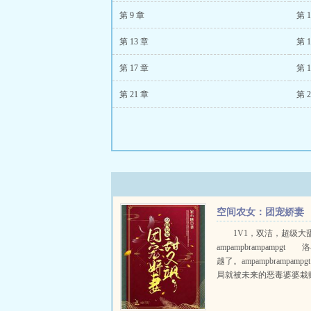
第 9 章
第 1
第 13 章
第 1
第 17 章
第 1
第 21 章
第 2
空间农女：团宠娇妻
甜又飒
1V1，双洁，超级大
ampampbrampampgt
越了。ampampbrampam
局就被未来的恶毒婆婆栽
ampampbrampampgt 她