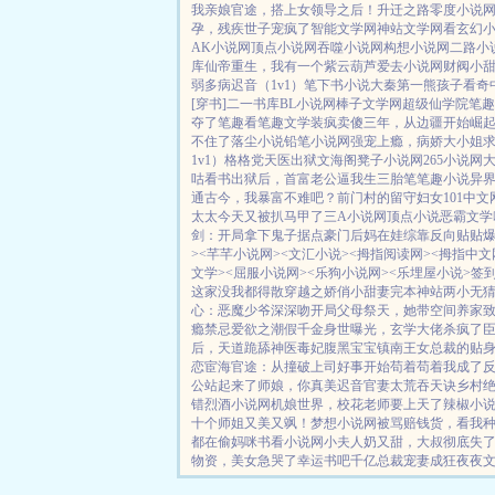
我亲娘
官途，搭上女领导之后！
升迁之路
零度小说
孕，残疾世子宠疯了
智能文学网
神站文学网
看玄幻
AK小说网
顶点小说网
吞噬小说网
构想小说网
二路小
库
仙帝重生，我有一个紫云葫芦
爱去小说网
财阀小
弱多病
迟音（1v1）
笔下书小说
大秦第一熊孩子
看奇
[穿书]
二一书库
BL小说网
棒子文学网
超级仙学院
笔趣
夺了
笔趣看
笔趣文学
装疯卖傻三年，从边疆开始崛
不住了
落尘小说
铅笔小说网
强宠上瘾，病娇大小姐
1v1）
格格党
天医出狱
文海阁
凳子小说网
265小说网
咕看书
出狱后，首富老公逼我生三胎
笔笔趣小说
异
通古今，我暴富不难吧？
前门村的留守妇女
101中文
太太今天又被扒马甲了
三A小说网
顶点小说
恶霸文学
剑：开局拿下鬼子据点
豪门后妈在娃综靠反向贴贴
>
<芊芊小说网>
<文汇小说>
<拇指阅读网>
<拇指中文
文学>
<屈服小说网>
<乐狗小说网>
<乐埋屋小说>
签
这家没我都得散
穿越之娇俏小甜妻
完本神站
两小无
心：恶魔少爷深深吻
开局父母祭天，她带空间养家
瘾禁忌
爱欲之潮
假千金身世曝光，玄学大佬杀疯了
后，天道跪舔
神医毒妃腹黑宝宝
镇南王
女总裁的贴
恋
宦海官途：从撞破上司好事开始
苟着苟着我成了
公站起来了
师娘，你真美
迟音
官妻
太荒吞天诀
乡村
错
烈酒小说网
机娘世界，校花老师要上天了
辣椒小
十个师姐又美又飒！
梦想小说网
被骂赔钱货，看我
都在偷妈咪
书看小说网
小夫人奶又甜，大叔彻底失
物资，美女急哭了
幸运书吧
千亿总裁宠妻成狂
夜夜