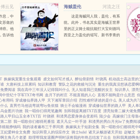
是以前，现在我们夫妇二人，要赚
傅云见
海贼盖伦
河流之汪
钱！各...
作息，中
这是海贼同人我，盖伦，有系
文苏敛的
统。此外，书名其实是海贼王世界
肺癌。他
里的正义骑士能抗能打大宝剑德玛
，告诉他
西亚之力盖伦的缩写。新书李青的
，改变结
奇妙冒险求各位书友老爷支持！...
多了块
以跳跃时
..
T
换嫁疯宠重生全集观看
虐文如何写才感人
醉仙骨剧情
叶骁禹
机动战士高达里的
是谁
大唐科技上班累吗
知识和教育
警队之花的救赎与沉沧
重生的我真没想谈恋爱啊
怀免费阅读
我在高中三年没人记得我叫什么
无人知道我已觉醒的女主
知识养人
漂亮
局中世纪十字军TXT奇书网
血月下的村庄
不能直视的人心
直视不能眴是什么意思
心有用吗
穿成修仙界路人甲
天下湘军章回介绍
烈性难狩讲述的是什么
美人成为共7
示什么
直男竹马他说弯就弯by鱼依猫
骑士不会输漫画
穿成修仙世界的路人甲
美人单
地乌金图片功效
我一唱你们得死笔趣阁
别和我提离婚TXT百度
漂亮知青二嫁大佬免
路人甲归山玉全本TXT百
叶骁祺
和渣男恋爱身体会变差吗
陆少会
高嫁侯门主母靠
有第二部
我一唱歌你们都得死番茄
遮天凡尘一叶手游
和渣男的男白月光he了免费阅
养殖能挣钱吗
我的读者遍布三千界同类
换嫁疯太子短剧全集
我一唱歌你们都得死中
医王妃爱种全文免费
知识和育人的综应作文
骑士bulid
诸天从畅游诸天开始
赵敏文
爱啊主角几个老婆
助理帮我发退圈声明时误将我的年终总结发了出去
别和我离婚啊免