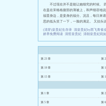
不过现在并不是能让她细究的时候。 
在盖在宋格格腹部的薄被上，和声细语地说
福晋身边，是妾身的福分。况且，每日来请
思的低头笑了一下，一脸的满足。 又抬头说
(清穿)皇贵妃生存录
清皇贵妃by西飞青雀
娇养免费阅读
清哲皇贵妃
清朝皇贵妃宛
第 23 章
第 2
第 19 章
第 1
第 15 章
第 1
第 1 章
第 
第 5 章
第 