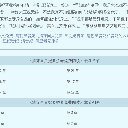
四福晋收拾好心情，坐到床沿边上，笑道：“早知你有身孕，我是怎么都不
着： “幸好太医说无碍，不然我真不知道要如何向娘娘和四爷交代了。” 
安都是妾身自愿的，如何能怪到您身上。” “说来都是妾身疏忽，不然也
道：“还让福晋为我操心，实在是妾身的不是。” 宋格格期期艾艾地说完，
全文免费
清朝皇贵妃
(清穿同人)[清
皇贵妃省亲
清朝皇贵妃和贵妃的
如
皇妃贵妃
清贵妃
清皇贵妃服饰
《清穿皇贵妃要娇养免费阅读》最新章节
2 章
第 21 章
8 章
第 17 章
4 章
第 13 章
《清穿皇贵妃要娇养免费阅读》章节列表
2 章
第 3 章
6 章
第 7 章