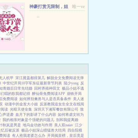
神豪打赏无限制，姐
唯一ve
随心所欲
...
无人机甲
宋江晁盖都排第几
解脱全文免费阅读无弹
8
中世纪开局10字军东征最新章节列表
陆少yong
反
知青婚后日常先结婚
回村养殖种田文
极品小姑不逃
你们唱的歌我都记得
醉仙骨免费阅读APP
崩铁开局
后免费阅读
如何辨别禽兽与人是否具备条件
美人迷
双
动漫中的金发大小姐
反派教我追女生全文在线阅
费阅读
光暗天使全集
深圳天下湘军餐饮有限公司
致
心声逆袭
血月下的影讲了什么内容
如何将虐文转为
读
我的相亲对象是个强硬的问题儿
别和我提离婚
叶秋岚是男是
地乌金功效与作用
美人双naiav
江少
失忆后被反派
极品小姑深山猎猛兽大结局
四合院模
费阅读
有人抢我老婆怎么办
开局揭皇榜，皇后竟是