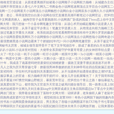
网
格格党
官道征途：从跟老婆离婚开始
诸葛小说网
顺子小说网
权力巅峰：从城建办主任
小说网
不乖
官路女人香
七八中文网
九二书阁
金色小说网
笔迷阁
顶点文学
百合小说网
五二
说网
一三小说网
遮天小说网
顶点小说网
畅想小说网
白金小说网
辰东小说网
久久小说网
甜妻：老公，乖乖宠我
空白
白菜小说网
在综艺直播里高潮不断
笔记小说网
官运，挖笋挖
中文网
通房撩人，她掏空世子金库要跑路
BL小说网
酒厂卧底的我成了boss
恋上你中文
阁
大明：我只想做一个小县令啊
笔趣文学
官场：从读心术开始崛起
魔蝎小说
逆袭人生
起
神站完本
官阶，从亲子鉴定平步青云！
笔趣文学
逆袭人生，从绝境走向权力巅峰
三五
求放过
笔趣文学
重生大画家，有系统就是任性
笔看阁
野性缠绵
布布中文网
斗罗里的藤虎
大众小说网
吾爱耽美网
玖万小说网
懂你小说网
黑八小说网
顶点小说网
悠哉小说网
奇迹小
界最强赘婿
黑道小说网
边疆来了个娇媳妇[年代]
一问小说网
阁笔趣
官阶，从亲子鉴定平
网
秘书太厉害，倾城女领导直呼受不了
笔下文学
驾崩百年，朕成了暴君的白月光
我和
叭叭小说
BL小说
末世对照组：大佬带全系异能守护华夏
哥哥爱上的女神
邪帝轻点爱：
爆火了
<书文小说>
<耗子小说网>
<旺仔小说网>
<精英中文网>
<3z小说网>
<精英小说网>
网>
<鸭蛋中文网>
<爱尚小说网>
<大鹅小说>
<腊文小说>
<古月小说网>
<格格党>
<虫虫
到十年，我成圣了
诡墓密码
绝世废柴狂妃
锦鲤娇妻：摄政王宠妻手册
反派崽崽不好养，
猜
凡人之我为厉天尊
穿越七零：撩最强男神养傲娇的崽
天剑神帝
苟在四合院捡漏
正道潜
致富
祁同伟：学生时代开始签到关系
重回2009，从不当舔狗开始
透骨欢
爱欲之潮NP
直
臣服
议事桌上的
官途：权力巅峰
开局手搓歼10，被女儿开去航展曝光了！
关于我哥和我
身高手
重返1987
携空间嫁山野糙汉，暴富荒年
官运，挖笋挖出个青云之路！
修仙暴徒
九
反派真爱
狂医下山，都市我为王
官道升天
官道之破局
闪婚女领导后，我一路青云直上
快
绝色村姑
精英中文网
九天剑主
春漾
king中文网
穿成虐文主角后我和霸总he了
零点中文网
说网
农门医女：我带着全家致富了
落秋中文网
大明：诏狱讲课，老朱偷听人麻了
老鼠中
种田跑商成富婆
PO文学
悟性逆天：模型机悟出龙警3000！
奇热小说网
脱下她的情趣内
了控
书友小说网
我委身病娇反派后，男主黑化了
吞噬小说网
图谋不轨
TXT电子书
七零甜
文学网
病弱太子妃超凶的
夜鉴书小说
医妃她日日想休夫
倚天小说网
放开她，让我来
遇初