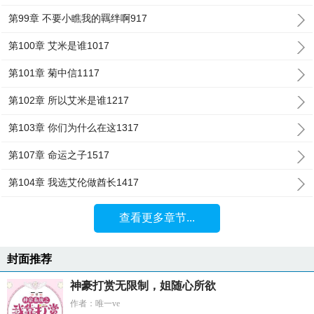
第99章 不要小瞧我的羈绊啊917
第100章 艾米是谁1017
第101章 菊中信1117
第102章 所以艾米是谁1217
第103章 你们为什么在这1317
第107章 命运之子1517
第104章 我选艾伦做酋长1417
查看更多章节...
封面推荐
神豪打赏无限制，姐随心所欲
作者：唯一ve