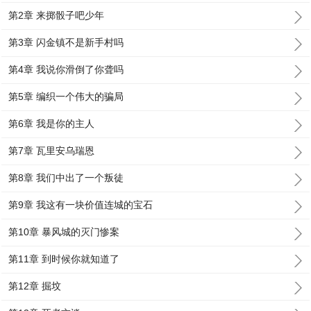
第2章 来掷骰子吧少年
第3章 闪金镇不是新手村吗
第4章 我说你滑倒了你聋吗
第5章 编织一个伟大的骗局
第6章 我是你的主人
第7章 瓦里安乌瑞恩
第8章 我们中出了一个叛徒
第9章 我这有一块价值连城的宝石
第10章 暴风城的灭门惨案
第11章 到时候你就知道了
第12章 掘坟