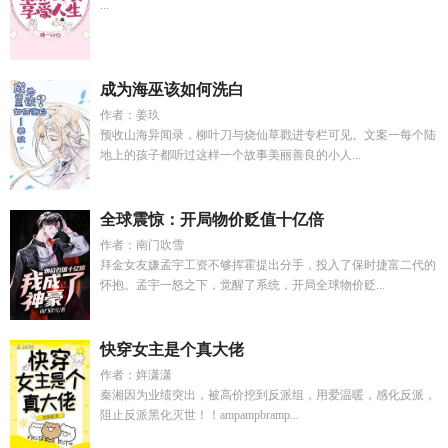
...
成为海巫该如何洗白
作者：姜玖
预收山海异闻录，柳叶刀与烧仙草戳进专栏可见。文案一每个陆
地上的孩子都听过这样一个故事美丽善良的小人...
全球震惊：开局物价贬值十亿倍
作者：南门吹雪
拜金女友嫌孟宇工资不够挥霍提出分手，投入了保时捷富二代的
怀抱。孟宇一怒之下，觉醒了系统，开局全球物价贬...
快穿女主是个真大佬
作者：姩潇潇
秦湘因为业绩突出，被高价挖到反派组，用爱温暖，感化反派，
阻止反派黑化灭世！！ampampbramp...