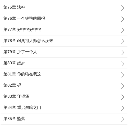
第75章 法神
第76章 一个银幣的回报
第77章 好得很好得很
第78章 耐奥祖大师怎么没来
第79章 少了一个人
第80章 嫉妒
第81章 你的猫在我这
第82章 砰
第83章 守望堡
第84章 重启黑暗之门
第85章 坠落