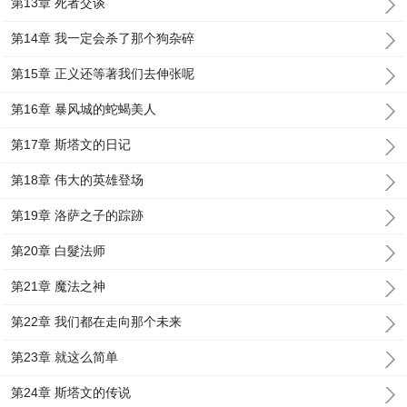
第13章 死者交谈
第14章 我一定会杀了那个狗杂碎
第15章 正义还等著我们去伸张呢
第16章 暴风城的蛇蝎美人
第17章 斯塔文的日记
第18章 伟大的英雄登场
第19章 洛萨之子的踪跡
第20章 白髮法师
第21章 魔法之神
第22章 我们都在走向那个未来
第23章 就这么简单
第24章 斯塔文的传说