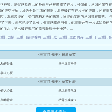
丝神智。陆烬感觉自己的身体早已被撕成了碎片，可偏偏，意识还残存在
深的虚空里坠，耳边全是亡魂的呜咽，那些被钉在碎片里的虚影，还在重
腔，混着淡淡的、类似腐朽木头的味道，呛得他仅剩的意识都在颤抖。 他
缓了下来，瘴气也淡了几分，失重感骤然消失，他重重砸在一片冰冷坚硬
血水，早已被碎魂层的瘴气吸得干干净净。...
三重门剧情
三重门值得看吗
三重门续
三重门里面的诗
三重门
三重门
《三重门 知乎》最新章节
魂劫葬骨途
壁中影空间错
沁善人心覆
《三重门 知乎》章节列表
沁善人心覆
残垣寂瘴气迷
魂劫葬骨途
枯骨引残魂泣