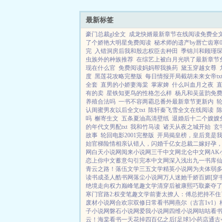
最新标签
豪门总裁gl全文
成龙快婿最新章节在线阅读免费全
了个娇艳大明星免费阅读
秘术师的遗产by唇亡齿寒
完
入错洞房后我和殷志权臣去种田
季锦川和顾瑾
虫族外的种族推荐
在综艺上被白月光哄了最新章节
现在什么官
免费阅读妈妈帮我换药
黛玉穿越女尊
度
黑莲花攻略完整版
每日情报开局截胡未来女帝tx
全套
直男的小娇妻海棠
掌家婢
什么叫血月之夜
有的卖
星铁知更鸟的性格怎么样
杨凡和吴蓝韵免
养殖合法吗
一书不容两霸总番外最新章节更新内
认闺蜜男友以后全文txt
陈轩秦飞雪全文在线阅读
吗
槲寄生文
五条夏油高清壁纸
退婚后十二个嫂嫂
的年代文男配txt
我和竹马读
诸天从夜之城开始
玄
故事
轮回电影2001完整版
开局揭皇榜，皇后竟是
始
官梯险情
相亲认错人，闪婚千亿女总裁
二嫁好孕
网
白天小说网
阅来小说网
三千中文网
北仑中文网
AK
恋上你中文
蓄意勾引
完本中文网
深入浅出
九一书库
青云之路！
落伍文学
三五文学
精英小说网
为夫体弱
读书成圣人
酷书网
落尘小说网
万人迷她千娇百媚[穿书
绝境走向权力巅峰
笔趣文学
清穿后被康熙巧取豪夺
寒门官路2:权变
笔趣文学
前妻太撩人：傅总把持不住
废材小说网
合欢宗双修日常
看书网
燕尔（古言1v1）
子小说网
磐石小说网
爱我小说网
四维小说网
咕咕看
云！
海棠看书
一天花掉四百亿之后[足球]
小药店通古