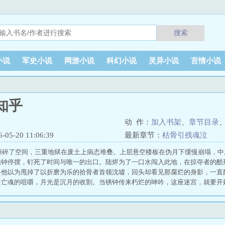
搜索
小说
军史小说
网游小说
科幻小说
灵异小说
言情小说
知乎
动 作：
加入书架
、
章节目录
5-20 11:06:39
最新章节：
枯骨引残魂泣
变撕碎了空间，三重地狱在废土上病态堆叠。上层悬空楼板在伪月下缓慢崩塌，
锈钟停摆，钉死了时间与唯一的出口。陆烬为了一口水闯入此地，在掠夺者的酷
—他以为甩掉了以折磨为乐的拾骨者首领沈墟，回头却看见那腐烂的身影，一直
亡魂的咀嚼，月光是沉月的收割。当锈钟传来朽烂的呻吟，这座迷宫，就要开始