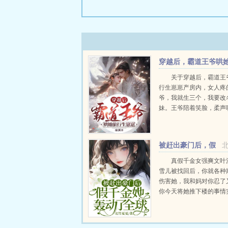
穿越后，霸道王爷哄
旅行生崽崽
关于穿越后，霸道王
行生崽崽产房内，女人疼
爷，我就生三个，我要改
妹。王爷陪着笑脸，柔声
妹，现在不可，生完九个
还有六个，本王跟你继续
女军医楚沁心穿越后，女
被赶出豪门后，假
军营。不...
千金她轰动了全球
真假千金女强爽文叶
雪儿被找回后，你就各种
伤害她，我和妈对你忍了
你今天将她推下楼的事情
过分了！叶浅，我让你收
你亲生父母家，你听不见
家生活二十...