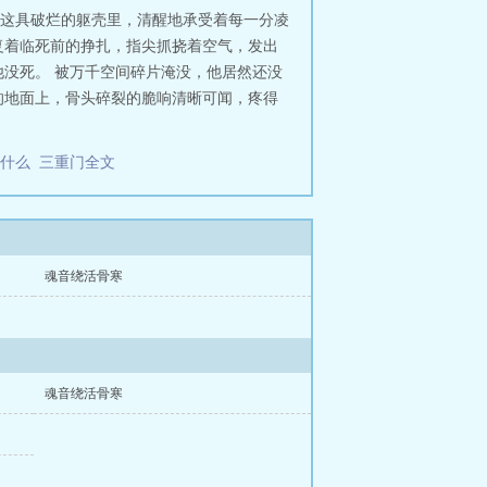
这具破烂的躯壳里，清醒地承受着每一分凌
复着临死前的挣扎，指尖抓挠着空气，发出
没死。 被万千空间碎片淹没，他居然还没
的地面上，骨头碎裂的脆响清晰可闻，疼得
是什么
三重门全文
魂音绕活骨寒
魂音绕活骨寒