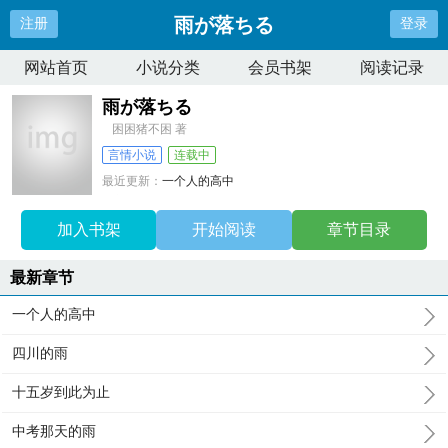
雨が落ちる
注册
登录
网站首页
小说分类
会员书架
阅读记录
雨が落ちる
困困猪不困 著
言情小说
连载中
最近更新：
一个人的高中
更新时间：
2026-05-24 10:06:11
加入书架
开始阅读
章节目录
最新章节
一个人的高中
四川的雨
十五岁到此为止
中考那天的雨