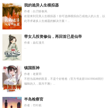
我的诡异人生模拟器
作者：白刃斩春风
欢迎来到完美人生模拟器！你可选择模拟自己或他人的人生，以
此寻求诸多人生难题的解决方案！...
带女儿投资修仙，再回首已是仙帝
作者：血红漫天
...
镇国医神
作者：老黄羽
不想当战神的医圣，不是个好爸爸（官方书友群184199046同行
编辑勿入，面斥不雅）...
半岛检察官
作者：竹叶糕