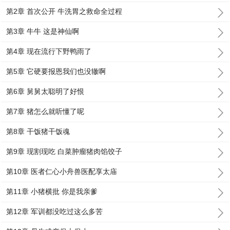
第2章 首次公开 牛洗胃之救命全过程
第3章 牛牛 这是神仙啊
第4章 现在流行下野鸭雨了
第5章 它硬要报恩我们也没辙啊
第6章 舅舅太聪明了好恨
第7章 猪怎么就听懂了呢
第8章 干饭猪干饭魂
第9章 现割现吃 白菜肿瘤猪肉馅饺子
第10章 医者仁心小舟兽医配享太庙
第11章 小猪横批 你是我亲爹
第12章 军训都没吃过这么多苦