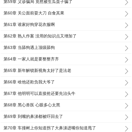
第59章 义诊骗局 竟然被生瓜蛋子骗了
第60章 关公面前耍大刀 自食其果
第61章 谁家好狗穿花衣服啊
第62章 熟人作案 没用的知识点又增加了
第63章 当舔狗遇上顶级舔狗
第64章 一家人就是要整整齐齐
第65章 新年解锁新视角太好了是法老
第66章 啥他还欺负我大爷了
第67章 他明明可以直接抢还要先治头牛
第68章 黑心兽医 心眼多心太黑
第69章 到嘴的鼻涕都被吓回去了
第70章 车撞树上你知道拐了大鼻涕进嘴你知道甩了