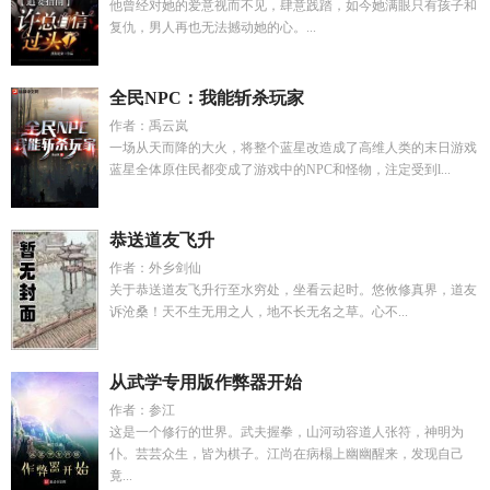
他曾经对她的爱意视而不见，肆意践踏，如今她满眼只有孩子和
复仇，男人再也无法撼动她的心。...
全民NPC：我能斩杀玩家
作者：禹云岚
一场从天而降的大火，将整个蓝星改造成了高维人类的末日游戏
蓝星全体原住民都变成了游戏中的NPC和怪物，注定受到l...
恭送道友飞升
作者：外乡剑仙
关于恭送道友飞升行至水穷处，坐看云起时。悠攸修真界，道友
诉沧桑！天不生无用之人，地不长无名之草。心不...
从武学专用版作弊器开始
作者：参江
这是一个修行的世界。武夫握拳，山河动容道人张符，神明为
仆。芸芸众生，皆为棋子。江尚在病榻上幽幽醒来，发现自己
竟...