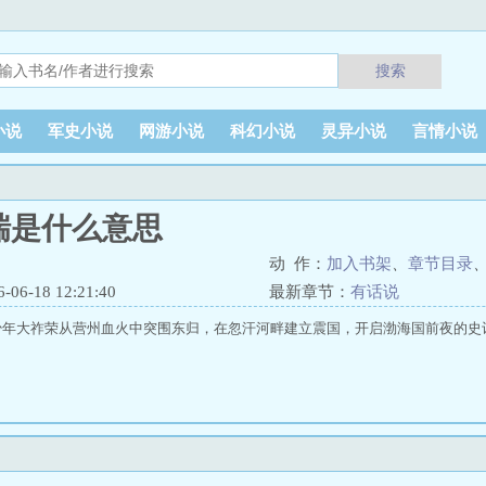
搜索
小说
军史小说
网游小说
科幻小说
灵异小说
言情小说
瑞是什么意思
动 作：
加入书架
、
章节目录
6-18 12:21:40
最新章节：
有话说
少年大祚荣从营州血火中突围东归，在忽汗河畔建立震国，开启渤海国前夜的史