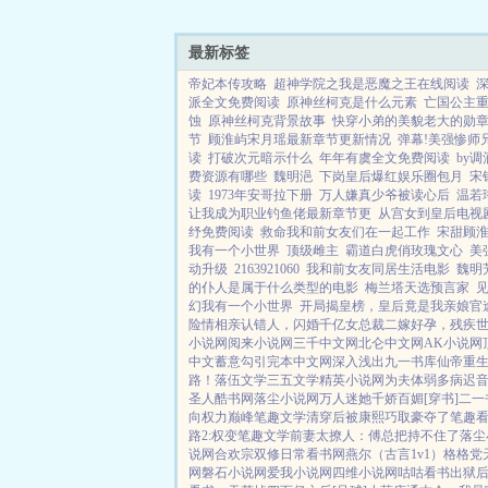
最新标签
帝妃本传攻略
超神学院之我是恶魔之王在线阅读
派全文免费阅读
原神丝柯克是什么元素
亡国公主
蚀
原神丝柯克背景故事
快穿小弟的美貌老大的勋
节
顾淮屿宋月瑶最新章节更新情况
弹幕!美强惨师
读
打破次元暗示什么
年年有虞全文免费阅读
by调
费资源有哪些
魏明浥
下岗皇后爆红娱乐圈包月
宋
读
1973年安哥拉下册
万人嫌真少爷被读心后
温若
让我成为职业钓鱼佬最新章节更
从宫女到皇后电视
纾免费阅读
救命我和前女友们在一起工作
宋甜顾
我有一个小世界
顶级雌主
霸道白虎俏玫瑰文心
美
动升级
2163921060
我和前女友同居生活电影
魏明
的仆人是属于什么类型的电影
梅兰塔天选预言家
幻我有一个小世界
开局揭皇榜，皇后竟是我亲娘
官
险情
相亲认错人，闪婚千亿女总裁
二嫁好孕，残疾
小说网
阅来小说网
三千中文网
北仑中文网
AK小说网
中文
蓄意勾引
完本中文网
深入浅出
九一书库
仙帝重
路！
落伍文学
三五文学
精英小说网
为夫体弱多病
迟音
圣人
酷书网
落尘小说网
万人迷她千娇百媚[穿书]
二一
向权力巅峰
笔趣文学
清穿后被康熙巧取豪夺了
笔趣
路2:权变
笔趣文学
前妻太撩人：傅总把持不住了
落尘
说网
合欢宗双修日常
看书网
燕尔（古言1v1）
格格党
网
磐石小说网
爱我小说网
四维小说网
咕咕看书
出狱