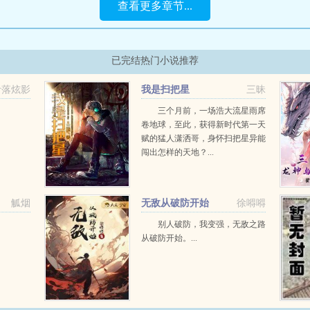
查看更多章节...
已完结热门小说推荐
叶落炫影
我是扫把星
三昧
三个月前，一场浩大流星雨席
卷地球，至此，获得新时代第一天
赋的猛人潇洒哥，身怀扫把星异能
闯出怎样的天地？...
觚烟
无敌从破防开始
徐嘚嘚
别人破防，我变强，无敌之路
从破防开始。...