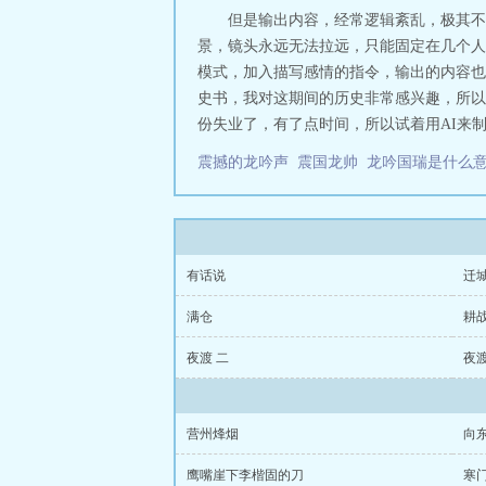
但是输出内容，经常逻辑紊乱，极其不
景，镜头永远无法拉远，只能固定在几个人
模式，加入描写感情的指令，输出的内容也
史书，我对这期间的历史非常感兴趣，所以
份失业了，有了点时间，所以试着用AI来
震撼的龙吟声
震国龙帅
龙吟国瑞是什么
有话说
迁
满仓
耕
夜渡 二
夜渡
营州烽烟
向
鹰嘴崖下李楷固的刀
寒