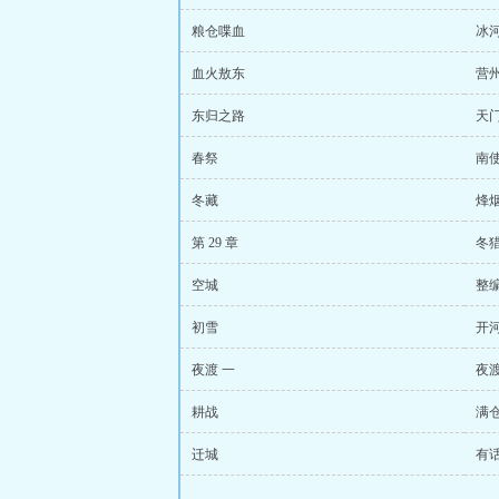
粮仓喋血
冰
血火敖东
营
东归之路
天
春祭
南
冬藏
烽
第 29 章
冬
空城
整
初雪
开
夜渡 一
夜渡
耕战
满
迁城
有