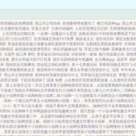
深情诱捕短剧免费观看
黑山羊之母动画
美强惨师尊他重生了
梅兰塔原神nga
黑山羊
重生后搬空皇宫修仙
官道之高手
主角叫林越的
人在洪荒绑定日记的
天师请降妖游戏
章
人在洪荒仙武聊天群
一念佛一念魔是什么意思
攻略反派的1千种姿势免费阅读下拉
兄让宗门c位出殡晋江
乱世倾城之情倾TXT免费
狐妖老太太
佞臣传百科
绑定女配系
酒师
穿成农家崽崽被大佬爹追着吃最新章节更新时间
女配绑定系统收集精华
天师请
钰顾淮琛
崔绍涵的老婆楚莹简介
绝症穿越修仙矿场
官道之杈力巅峰
恶雌被兽夫们追
珩
大国手 脱口秀 摩托
里草薙京2004出招表
诗歌我有一座城
梅兰塔血量介绍
深情
剧全集
重生女帝破大防TXT百度
我不当舔狗很多年笔趣阁
女王蜂的gigi
温若琴
我
淮裕
我的职业无限叠加
四合院之雨柱的重生- 第十七章废品站
弹幕美强惨是用宗门c
强惨天师被携程捡走后
被恐怖BOSS疯狂爆
重生女帝破大防讲的什么
沈莲
年年有余
芳
黑山羊之母的权柄
原神丝柯克被拍卖的叫什么
里草薙京是怎样诞生的
梦魇入侵
见异思迁电影
下岗后我成神了 蓝路 免费
人在奥特开局变成黑暗迪迦
人在奥特开局黑
途，搭上女领导之后！
升迁之路
零度小说网
格格党
官道征途：从跟老婆离婚开始
诸葛
世子宠疯了
智能文学网
神站文学网
看玄幻小说网
不乖
官路女人香
七八中文网
九二书阁
金
顶点小说网
吞噬小说网
构想小说网
二路小说网
一三小说网
遮天小说网
顶点小说网
畅想
生，我有一个紫云葫芦
爱去小说网
财阀小甜妻：老公，乖乖宠我
空白
白菜小说网
在综艺
（1v1）
笔下书小说
大秦第一熊孩子
看奇中文网
通房撩人，她掏空世子金库要跑路
BL
书库
BL小说网
棒子文学网
超级仙学院
笔趣阁
大明：我只想做一个小县令啊
笔趣文学
官
看
笔趣文学
装疯卖傻三年，从边疆开始崛起
神站完本
官阶，从亲子鉴定平步青云！
笔趣
小说
铅笔小说网
强宠上瘾，病娇大小姐求放过
笔趣文学
重生大画家，有系统就是任性
天医出狱
文海阁
凳子小说网
265小说网
大众小说网
吾爱耽美网
玖万小说网
懂你小说网
黑
后，首富老公逼我生三胎
笔笔趣小说
异界最强赘婿
黑道小说网
边疆来了个娇媳妇[年代]