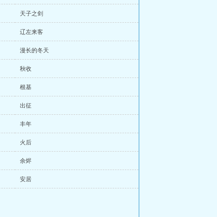
天子之剑
辽左来客
漫长的冬天
秋收
根基
出征
丰年
火后
余烬
安居