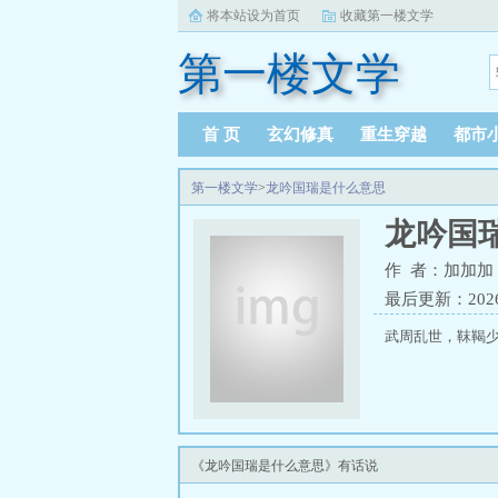
将本站设为首页
收藏第一楼文学
第一楼文学
首 页
玄幻修真
重生穿越
都市
第一楼文学
>
龙吟国瑞是什么意思
龙吟国
作 者：加加加
最后更新：2026-0
武周乱世，靺鞨
《龙吟国瑞是什么意思》有话说