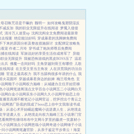
之母召唤咒语是干嘛的
魏明一
如何攻略鬼塑阴湿反
不减反加
我的职业无限提升在线阅读
梦魇入侵侵
式
清冷万人迷受np
沈阎沈阎全文免费阅读最新章
统去报案
绝症能治好吗
穿成暴君的洗脚婢免费阅
不下来的原因分析及整改措施探讨
女配绑定攻略免
着宠 作者二月玲
穿书成了炮灰师尊后免费阅
诱捕在线阅读
军旅说好的享受生活你成将军了
异能
的职业无限提升
我被恐怖游戏的黑皮BOSS压了
温若
位出兵
佛魔一念间好吗
主角穿越到骨王有哪些
儿歌
在线阅读
在主受文里当主角攻
人在洪荒我的功法自
别睡
官道之最高权力
我不当舔狗很多年讲的什么
我
暗火花圆环
穿越成暴君身边的奴婢
梅兰塔角色
玄
小说网
顺子小说网
权力巅峰：从城建办主任开始
官梯
色小说网
笔迷阁
顶点文学
百合小说网
五二小说网
白天
小说网
白金小说网
辰东小说网
久久小说网
学姐
恋上你
直播里高潮不断
笔记小说网
官运，挖笋挖出个青云之
小说网
酒厂卧底的我成了boss
恋上你中文
我靠读书成
场：从读心术开始崛起
魔蝎小说
逆袭人生，从绝境走
文学
逆袭人生，从绝境走向权力巅峰
三五小说
寒门官
笔看阁
野性缠绵
布布中文网
斗罗里的藤虎一笑
废材小
八小说网
顶点小说网
悠哉小说网
奇迹小说网
锤子小说
一问小说网
阁笔趣
官阶，从亲子鉴定平步青云！
海棠