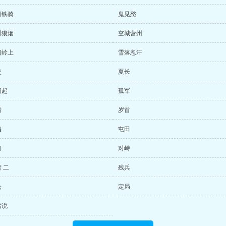
河铁骑
鬼见愁
州狼烟
空城营州
门岭上
雪落忽汗
使
夏长
烟起
孤军
猎
岁首
编
屯田
河
对峙
 二
残兵
仓
定局
话说