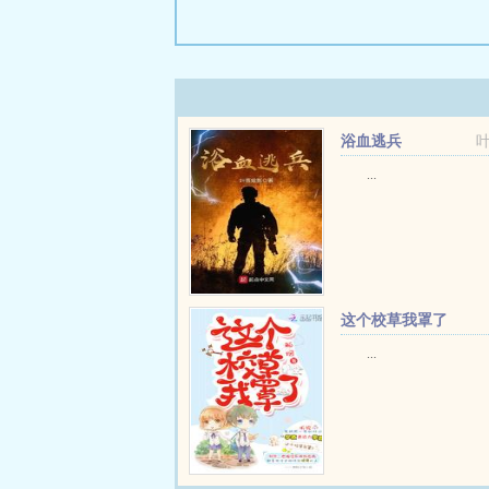
浴血逃兵
...
这个校草我罩了
...