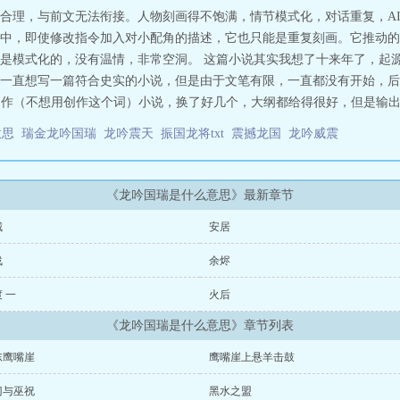
合理，与前文无法衔接。人物刻画得不饱满，情节模式化，对话重复，A
中，即使修改指令加入对小配角的描述，它也只能是重复刻画。它推动的
是模式化的，没有温情，非常空洞。 这篇小说其实我想了十来年了，起
一直想写一篇符合史实的小说，但是由于文笔有限，一直都没有开始，后
制作（不想用创作这个词）小说，换了好几个，大纲都给得很好，但是输出内
意思
瑞金龙吟国瑞
龙吟震天
振国龙将txt
震撼龙国
龙吟威震
《龙吟国瑞是什么意思》最新章节
城
安居
战
余烬
 一
火后
《龙吟国瑞是什么意思》章节列表
东鹰嘴崖
鹰嘴崖上悬羊击鼓
门与巫祝
黑水之盟