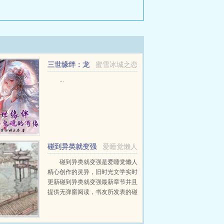
三世缘绊：龙
蜜雪冰城之恋
神与鬼魂的奇缘
...
碰到异类就变强
爱睡觉懒人
碰到异类就变强是爱睡觉懒人
精心创作的灵异，旧时光文学实时
更新碰到异类就变强最新章节并且
提供无弹窗阅读，书友所发表的碰
到异类就变强评论，并不代表旧时
光文学赞同或者支持碰到异类就变
强读者的观点。...