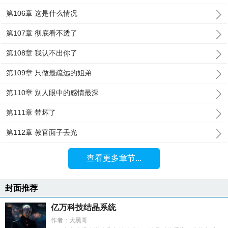
第106章 这是什么情况
第107章 彻底看不透了
第108章 我认不出你了
第109章 只做最疏远的姐弟
第110章 别人眼中的感情最深
第111章 带坏了
第112章 教官面子丢光
查看更多章节...
封面推荐
亿万科技结晶系统
作者：大黑哥