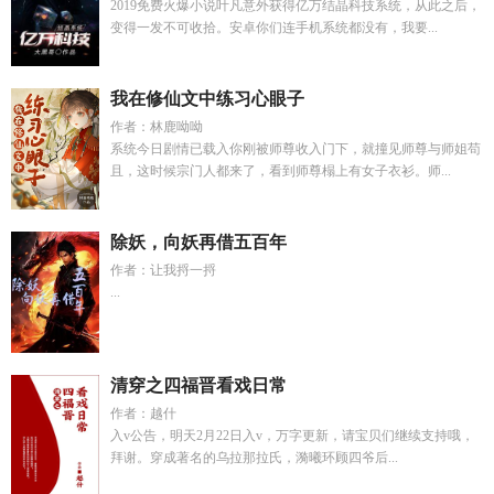
2019免费火爆小说叶凡意外获得亿万结晶科技系统，从此之后，
变得一发不可收拾。安卓你们连手机系统都没有，我要...
我在修仙文中练习心眼子
作者：林鹿呦呦
系统今日剧情已载入你刚被师尊收入门下，就撞见师尊与师姐苟
且，这时候宗门人都来了，看到师尊榻上有女子衣衫。师...
除妖，向妖再借五百年
作者：让我捋一捋
...
清穿之四福晋看戏日常
作者：越什
入v公告，明天2月22日入v，万字更新，请宝贝们继续支持哦，
拜谢。穿成著名的乌拉那拉氏，漪曦环顾四爷后...