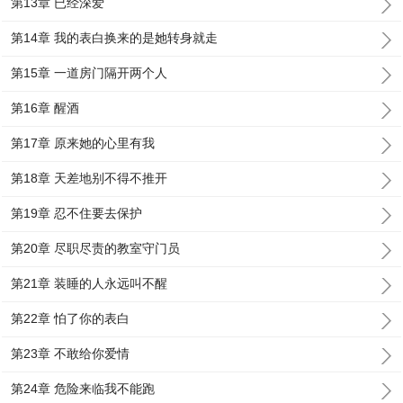
第13章 已经深爱
第14章 我的表白换来的是她转身就走
第15章 一道房门隔开两个人
第16章 醒酒
第17章 原来她的心里有我
第18章 天差地别不得不推开
第19章 忍不住要去保护
第20章 尽职尽责的教室守门员
第21章 装睡的人永远叫不醒
第22章 怕了你的表白
第23章 不敢给你爱情
第24章 危险来临我不能跑