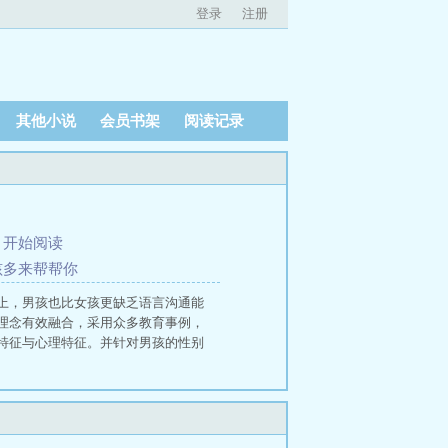
登录
注册
其他小说
会员书架
阅读记录
、
开始阅读
孩多来帮帮你
上，男孩也比女孩更缺乏语言沟通能
理念有效融合，采用众多教育事例，
特征与心理特征。并针对男孩的性别