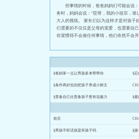
些事情的时候，爸爸妈妈们可能会说：
务时，妈妈会说：“哎呀，我的小祖宗，谁
大人的视线。 家长们以为这样才是对孩子
们需要的不仅仅是父母的宠爱，也需要自己
你宠惯得不会做任何事情，他们依然不会开
§爸妈笨一点让男孩多来帮帮你
§
§条件再好也别把孩子养成小财主
§责备自己比责备孩子更有说服力
§
前言
§男孩不听话就是坏孩子吗
§