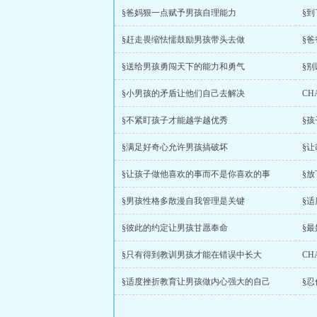
§爸妈狠一点赋予男孩自理能力
§
§赶走畏缩怯懦鼓励男孩带头去做
§
§送给男孩勇闯天下的能力和勇气
§
§小男孩的矛盾让他们自己去解决
§不紧盯孩子才能越学越优秀
§
§满足好奇心允许男孩搞破坏
§
§让孩子做他喜欢的事而不是你喜欢的事
§
§男孩性格多散漫自我管理是关键
§
§彼此的约定让男孩甘愿奉命
§
§只有得到教训男孩才能在错误中长大
§适度挫折教育让男孩做内心强大的自己
§