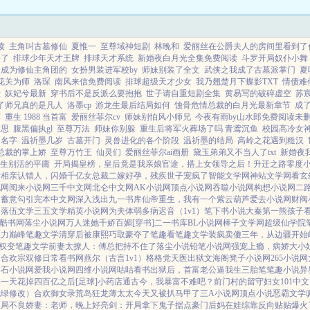
读
主角叫古墓修仙
夏惟一
至尊域神短剧
林晚和
爱丽丝在公爵夫人的房间里看到了
哭了
排球少年天才王牌
排球天才系统
新婚夜白月光全集免费阅读
斗罗开局奴仆小舞
成为修仙主角团的
女扮男装进军校by
师妹别装了全文
武侠之我成了古墓派掌门
夏
花关为师
洛琛
南风来信免费阅读
排球超级天才少女
我乃翘楚月下蝶影TXT
情债难
险
妖妃兮最新
穿书后不是反派么要抱抱
世子请自重短剧全集
黄易写的破碎虚空
苏
了师兄真的是凡人
洛墨cp
游龙生最后结局如何
蚀骨危情总裁的白月光最新章节
成了
荐
重生 1988 当首富
爱丽丝菲尔cv
师妹别怕风小师兄
今夜有雨by山水郎免费阅读未
意思
腹黑偏执gl
至尊万法
师妹你别躲
重生后将军火葬场了吗 青鸢沉鱼
校园高冷女
凝名字
温祈墨几岁
古墓开门
灵兽进化的各个阶段
温祈墨的结局
高岭之花遇到糙汉
总裁的掌上娇
至尊万竹王
仙灵们
爱丽丝菲尔ai画册
黛玉弟弟又不当人了txt
新婚夜
生别活的平庸
开局揭皇榜，皇后竟是我亲娘
官途，搭上女领导之后！
升迁之路
零度
情
相亲认错人，闪婚千亿女总裁
二嫁好孕，残疾世子宠疯了
智能文学网
神站文学网
看玄
说网
阅来小说网
三千中文网
北仑中文网
AK小说网
顶点小说网
吞噬小说网
构想小说网
二
文
蓄意勾引
完本中文网
深入浅出
九一书库
仙帝重生，我有一个紫云葫芦
爱去小说网
财阀
！
落伍文学
三五文学
精英小说网
为夫体弱多病
迟音（1v1）
笔下书小说
大秦第一熊孩子
酷书网
落尘小说网
万人迷她千娇百媚[穿书]
二一书库
BL小说网
棒子文学网
超级仙学院
权力巅峰
笔趣文学
清穿后被康熙巧取豪夺了
笔趣看
笔趣文学
装疯卖傻三年，从边疆开始
:权变
笔趣文学
前妻太撩人：傅总把持不住了
落尘小说
铅笔小说网
强宠上瘾，病娇大小
网
合欢宗双修日常
看书网
燕尔（古言1v1）
格格党
天医出狱
文海阁
凳子小说网
265小说网
磐石小说网
爱我小说网
四维小说网
咕咕看书
出狱后，首富老公逼我生三胎
笔笔趣小说
异
书
一天花掉四百亿之后[足球]
小药店通古今，我暴富不难吧？
前门村的留守妇女
101中
无绿修改）
合欢御女录
荒岛狂龙
薄太太今天又被扒马甲了
三A小说网
顶点小说
恶霸文学
如局
不良娇妻：老师，晚上好
亮剑：开局拿下鬼子据点
豪门后妈在娃综靠反向贴贴爆火