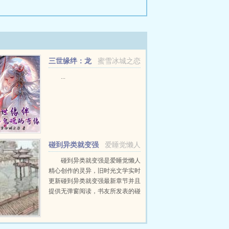
三世缘绊：龙
蜜雪冰城之恋
神与鬼魂的奇缘
...
碰到异类就变强
爱睡觉懒人
碰到异类就变强是爱睡觉懒人
精心创作的灵异，旧时光文学实时
更新碰到异类就变强最新章节并且
提供无弹窗阅读，书友所发表的碰
到异类就变强评论，并不代表旧时
光文学赞同或者支持碰到异类就变
强读者的观点。...