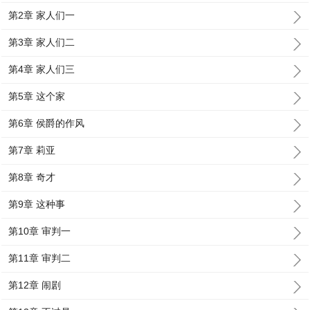
第2章 家人们一
第3章 家人们二
第4章 家人们三
第5章 这个家
第6章 侯爵的作风
第7章 莉亚
第8章 奇才
第9章 这种事
第10章 审判一
第11章 审判二
第12章 闹剧