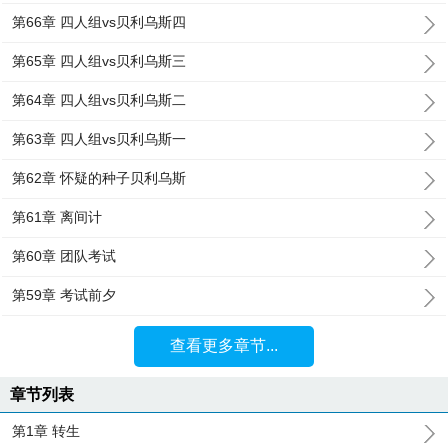
第66章 四人组vs贝利乌斯四
第65章 四人组vs贝利乌斯三
第64章 四人组vs贝利乌斯二
第63章 四人组vs贝利乌斯一
第62章 怀疑的种子贝利乌斯
第61章 离间计
第60章 团队考试
第59章 考试前夕
查看更多章节...
章节列表
第1章 转生