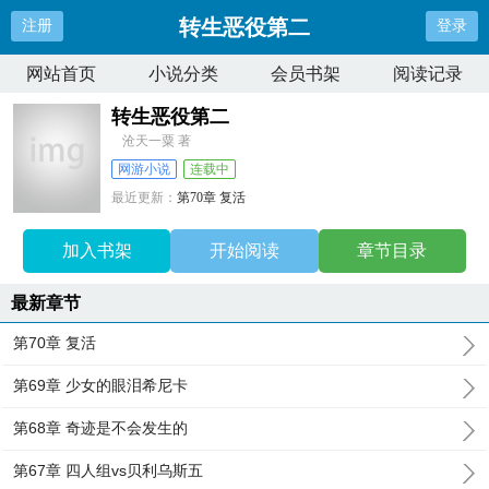
转生恶役第二
注册
登录
网站首页
小说分类
会员书架
阅读记录
转生恶役第二
沧天一粟 著
网游小说
连载中
最近更新：
第70章 复活
更新时间：
2025-02-05 08:30:38
加入书架
开始阅读
章节目录
最新章节
第70章 复活
第69章 少女的眼泪希尼卡
第68章 奇迹是不会发生的
第67章 四人组vs贝利乌斯五