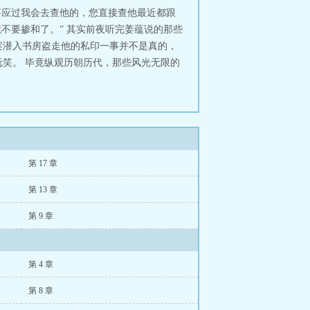
答应过我会去查他的，您直接查他最近都跟
不要掺和了。” 其实前夜听完姜蕴说的那些
宴潜入书房盗走他的私印一事并不是真的，
笑。 毕竟纵观历朝历代，那些风光无限的
第 17 章
第 13 章
第 9 章
第 4 章
第 8 章