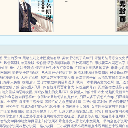
...
版
天生钓系txt
黑暗玄幻之永堕魔途有绿
美女书记判了几年刑
宋清月陆霄寒全文免
故
风雪落满时年完整版
爱你情深意绵是哪首歌
跟校花网恋后
用校花室友网恋名字
修仙界
重生之甜美娇媳
僵尸道长毛小方打拳音乐
在哨向文里拯救炮灭攻
豢养by必填
全网短剧
野兽裙子结局解析
从火影开始解析万物
宋清禾陆照临免费阅读
砂金Boss
说的梗是什么
夭寿了我被
明末辽东军事重要人物
帝君养崽手记
云清絮玄翼全文免
门继承人免费
摆烂后gl
爱你才敢放肆的经典语录
我有一本书的英文怎么写
僵尸道
越兽世成了狐
全职猎人飞影
四合院开局贾家老大
从傀儡师修行
死后被宿敌强娶了
向哨文里成为恶毒女配
穿成奴领主的女儿TXT
全职猎人中的十影术士 笔趣阁最新章节
崩铁砂金总监为何那样txt
奈何boss又如何讲的是什么
痴汉太多了该怎么办np
痴汉就是
成婴儿全家宠
痴汉男主恋爱脑
黑暗玄幻之永堕魔途118
二见钟情 花时玖
四合院开局
富婆
房客全本
想成为僵尸前做的100件事
十凶神殿十大凶兽
女主叫云清雾男主叫萧
心声全文免费阅读
诺亚方舟建造了几年
反派大佬追着宠第18章
房客1
校花室友网恋
女领导之后！
升迁之路
零度小说网
格格党
官道征途：从跟老婆离婚开始
诸葛小说网
顺
了
智能文学网
神站文学网
看玄幻小说网
不乖
官路女人香
七八中文网
九二书阁
金色小说网
网
吞噬小说网
构想小说网
二路小说网
一三小说网
遮天小说网
顶点小说网
畅想小说网
白