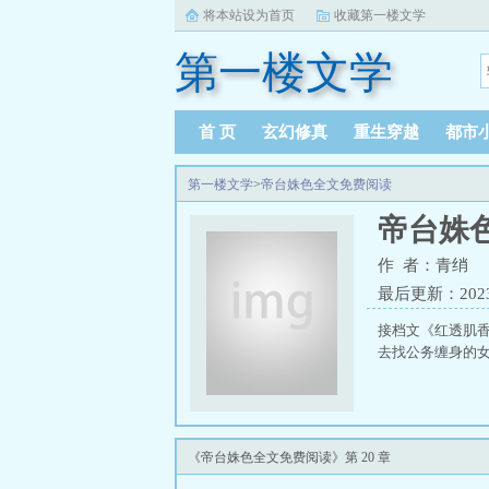
将本站设为首页
收藏第一楼文学
第一楼文学
首 页
玄幻修真
重生穿越
都市
第一楼文学
>
帝台姝色全文免费阅读
帝台姝
作 者：青绡
最后更新：2023-0
接档文《红透肌
去找公务缠身的女
《帝台姝色全文免费阅读》第 20 章