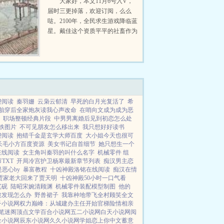
大家好，本文11月6号入V，
届时三更掉落，欢迎订阅，么么
哒。2100年，全民求生游戏降临蓝
星。戴佳这个资质平平的社畜作为
第一批求生者被选中，在求生游戏
里苦苦挣扎了两个周期，最后因为
没有完成任务被淘汰。本...
费阅读
秦羽姗
云枭云郁清
早死的白月光复活了
希
胎穿后全家炮灰读我心声改命
在哨向文成为成为恶
职场整顿经典片段
中男男离婚后见到初恋怎么处
崩铁图片
不可见朋友怎么移出来
我只想好好读书
费阅读
抱错千金是玄学大师百度
大小姐今天也很可
长毛小方百度资源
美女书记自首细节
她只想生一个
在线阅读
女主角叫秦羽的叫什么名字
机械零件 组
TXT
开局冷宫护卫杨寒最新章节列表
痴汉男主恋
恶心by
暴富教程
十凶神殿洛铭在线阅读
痴汉在情
贾家老大回来了贾天明
十凶神殿50小时一口气看
沉砚
陆昭宋婉清顾渊
机械零件装配模型制图
他的
被发现怎么办
野兽裙子
我靠种地带飞全村顾笑全文
子小说网
权力巅峰：从城建办主任开始
官梯险情
相亲
笔迷阁
顶点文学
百合小说网
五二小说网
白天小说网
阅
金小说网
辰东小说网
久久小说网
学姐
恋上你中文
蓄意