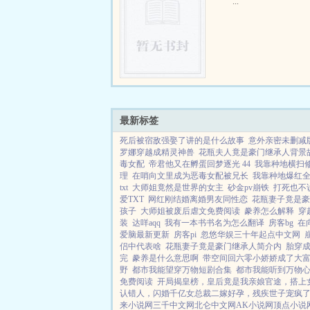
...
最新标签
死后被宿敌强娶了讲的是什么故事
意外亲密未删减
罗娜穿越成精灵神兽
花瓶夫人竟是豪门继承人背景
毒女配
帝君他又在孵蛋回梦逐光 44
我靠种地横扫
理
在哨向文里成为恶毒女配被兄长
我靠种地爆红
txt
大师姐竟然是世界的女主
砂金pv崩铁
打死也不
爱TXT
网红刚结婚离婚男友同性恋
花瓶妻子竟是豪
孩子
大师姐被废后虐文免费阅读
豢养怎么解释
穿
装
达咩aqq
我有一本书书名为怎么翻译
房客bg
在
爱脑最新更新
房客pi
忽悠华娱三十年起点中文网
侣中代表啥
花瓶妻子竟是豪门继承人简介内
胎穿
完
豢养是什么意思啊
带空间回六零小娇娇成了大
野
都市我能望穿万物短剧合集
都市我能听到万物
免费阅读
开局揭皇榜，皇后竟是我亲娘
官途，搭上
认错人，闪婚千亿女总裁
二嫁好孕，残疾世子宠疯
来小说网
三千中文网
北仑中文网
AK小说网
顶点小说