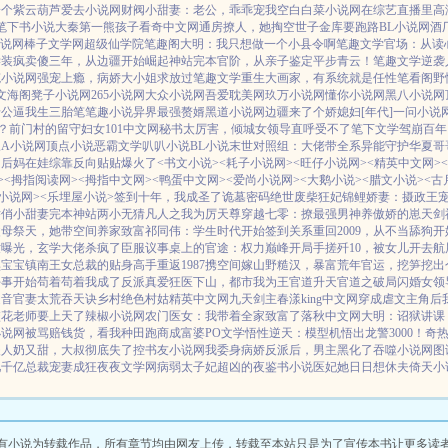
一个紫云葫芦
爱去小说网
财阀小甜妻：老公，乖乖宠我
空白
白菜小说网
在综艺直播里高
笔下书小说
大秦第一熊孩子
看奇中文网
通房撩人，她掏空世子金库要跑路
BL小说网
酒
小说网
棒子文学网
超级仙学院
笔趣阁
大明：我只想做一个小县令啊
笔趣文学
官场：从读
学
装疯卖傻三年，从边疆开始崛起
神站完本
官阶，从亲子鉴定平步青云！
笔趣文学
逆袭
笔小说网
强宠上瘾，病娇大小姐求放过
笔趣文学
重生大画家，有系统就是任性
笔看阁
野
文海阁
凳子小说网
265小说网
大众小说网
吾爱耽美网
玖万小说网
懂你小说网
黑八小说网
老公逼我生三胎
笔笔趣小说
异界最强赘婿
黑道小说网
边疆来了个娇媳妇[年代]
一问小说
？
前门村的留守妇女
101中文网
秘书太厉害，倾城女领导直呼受不了
笔下文学
驾崩百年
三A小说网
顶点小说
恶霸文学
叭叭小说
BL小说
末世对照组：大佬带全系异能守护华夏
哥
门后妈在娃综靠反向贴贴爆火了
<书文小说>
<耗子小说网>
<旺仔小说网>
<精英中文网>
>
<拇指阅读网>
<拇指中文网>
<鸭蛋中文网>
<爱尚小说网>
<大鹅小说>
<腊文小说>
<古
小说网>
<乐埋屋小说>
签到十年，我成圣了
诡墓密码
绝世废柴狂妃
锦鲤娇妻：摄政王
娇俏小甜妻
完本神站
两小无猜
凡人之我为厉天尊
穿越七零：撩最强男神养傲娇的崽
天剑
父母祭天，她带空间养家致富
祁同伟：学生时代开始签到关系
重回2009，从不当舔狗开
世曝光，玄学大佬杀疯了
臣服
议事桌上的
官途：权力巅峰
开局手搓歼10，被女儿开去
黑宝宝
镇南王
女总裁的贴身高手
重返1987
携空间嫁山野糙汉，暴富荒年
官运，挖笋挖出
好事开始
苟着苟着我成了反派真爱
狂医下山，都市我为王
官道升天
官道之破局
闪婚女领
迟音
官妻
太荒吞天诀
乡村绝色村姑
精英中文网
九天剑主
春漾
king中文网
穿成虐文主角后我
校花老师要上天了
辣椒小说网
农门医女：我带着全家致富了
落秋中文网
大明：诏狱讲课
小说网
被骂赔钱货，看我种田跑商成富婆
PO文学
悟性逆天：模型机悟出龙警3000！
奇
夫人奶又甜，大叔彻底失了控
书友小说网
我委身病娇反派后，男主黑化了
吞噬小说网
图
吧
千亿总裁宠妻成狂
夜夜文学网
病弱太子妃超凶的
夜鉴书小说
医妃她日日想休夫
倚天小
有小说为转载作品，所有章节均由网友上传，转载至本站只是为了宣传本书让更多读