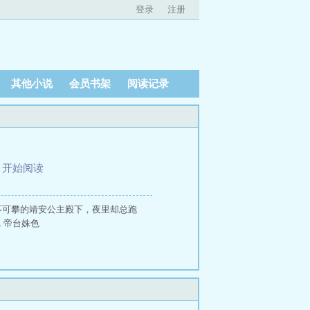
登录
注册
其他小说
会员书架
阅读记录
、
开始阅读
不可攀的靖安公主殿下，夜里却总跑
 帝台姝色