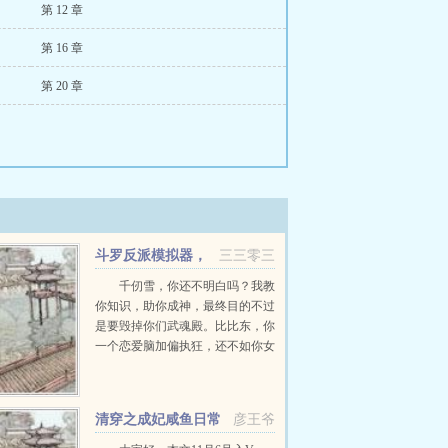
第 12 章
第 16 章
第 20 章
斗罗反派模拟器，
三三零三
开局迫害千仞雪
千仞雪，你还不明白吗？我教
你知识，助你成神，最终目的不过
是要毁掉你们武魂殿。比比东，你
一个恋爱脑加偏执狂，还不如你女
儿聪明。落到今天的下场，全是自
己咎由自取。朱竹清，在皇室生
存，只会打打杀杀是没用的。心...
清穿之成妃咸鱼日常
彦王爷