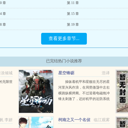
0 章
第 11 章
4 章
第 15 章
8 章
第 19 章
查看更多章节...
已完结热门小说推荐
眸淡倾城
星空锋砺
浩译
的无限世
操纵着机甲和星舰在无尽的星
河里兴风作浪，在局势激荡中左右
横跳纵横捭阖。不过迎着电磁炮冲
锋太刺激了，还好机甲的近防系统
给力。星舰会战也很危险，好消息
是星舰的护盾和装甲都很厚，容错
率高，生还几率大。在明枪暗箭四
帆 李妍
柯南之又一个名侦
临江观雾
射的星空里航行是很考验技术...
探