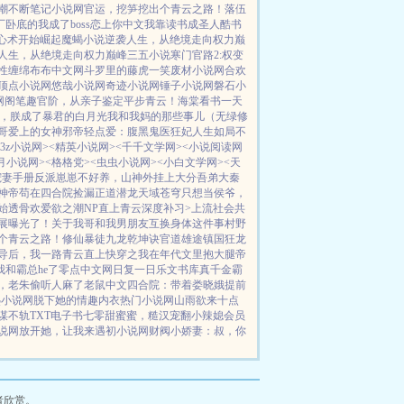
潮不断
笔记小说网
官运，挖笋挖出个青云之路！
落伍
厂卧底的我成了boss
恋上你中文
我靠读书成圣人
酷书
心术开始崛起
魔蝎小说
逆袭人生，从绝境走向权力巅
人生，从绝境走向权力巅峰
三五小说
寒门官路2:权变
性缠绵
布布中文网
斗罗里的藤虎一笑
废材小说网
合欢
顶点小说网
悠哉小说网
奇迹小说网
锤子小说网
磐石小
网
阁笔趣
官阶，从亲子鉴定平步青云！
海棠看书
一天
，朕成了暴君的白月光
我和我妈的那些事儿（无绿修
哥爱上的女神
邪帝轻点爱：腹黑鬼医狂妃
人生如局
不
<3z小说网>
<精英小说网>
<千千文学网>
<小说阅读网
月小说网>
<格格党>
<虫虫小说网>
<小白文学网>
<天
宠妻手册
反派崽崽不好养，山神外挂上大分
吾弟大秦
神帝
苟在四合院捡漏
正道潜龙
天域苍穹
只想当侯爷，
始
透骨欢
爱欲之潮NP
直上青云
深度补习>
上流社会共
航展曝光了！
关于我哥和我男朋友互换身体这件事
村野
个青云之路！
修仙暴徒
九龙乾坤诀
官道雄途
镇国狂龙
导后，我一路青云直上
快穿之我在年代文里抱大腿
帝
和霸总he了
零点中文网
日复一日
乐文书库
真千金霸
，老朱偷听人麻了
老鼠中文
四合院：带着娄晓娥提前
热小说网
脱下她的情趣内衣
热门小说网
山雨欲来
十点
谋不轨
TXT电子书
七零甜蜜蜜，糙汉宠翻小辣媳
会员
说网
放开她，让我来
遇初小说网
财阀小娇妻：叔，你
者欣赏。