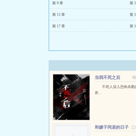
第 9 章
第 1
第 13 章
第 1
第 17 章
第 1
当我不死之后
不死人误入恐怖杀戮
界...
和嫂子同居的日子
江