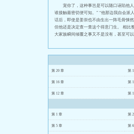
宠你了，这种事岂是可以随口诬陷他人
谁接触最密切便可知。” “他那边我自会
话后，即使是姜崇也不由生出一阵毛骨悚然
但他还是决定查一查这个得意门生。 相比
大家族瞬间倾覆之事又不是没有，甚至可以说
第 20 章
第 1
第 16 章
第 1
第 12 章
第 1
第 1 章
第 
第 5 章
第 