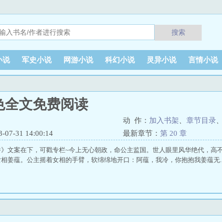
搜索
小说
军史小说
网游小说
科幻小说
灵异小说
言情小说
色全文免费阅读
动 作：
加入书架
、
章节目录
7-31 14:00:14
最新章节：
第 20 章
香》文案在下，可戳专栏~今上无心朝政，命公主监国。世人眼里风华绝代，高
相姜蕴。公主摇着女相的手臂，软绵绵地开口：阿蕴，我冷，你抱抱我姜蕴无..