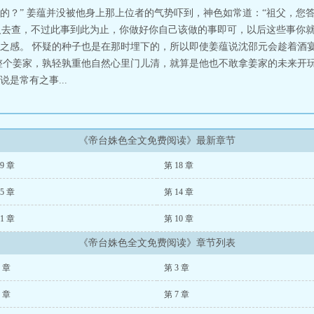
的？” 姜蕴并没被他身上那上位者的气势吓到，神色如常道：“祖父，您
派人去查，不过此事到此为止，你做好你自己该做的事即可，以后这些事你就
之感。 怀疑的种子也是在那时埋下的，所以即使姜蕴说沈邵元会趁着酒
整个姜家，孰轻孰重他自然心里门儿清，就算是他也不敢拿姜家的未来开玩
是常有之事...
《帝台姝色全文免费阅读》最新章节
9 章
第 18 章
5 章
第 14 章
1 章
第 10 章
《帝台姝色全文免费阅读》章节列表
2 章
第 3 章
6 章
第 7 章