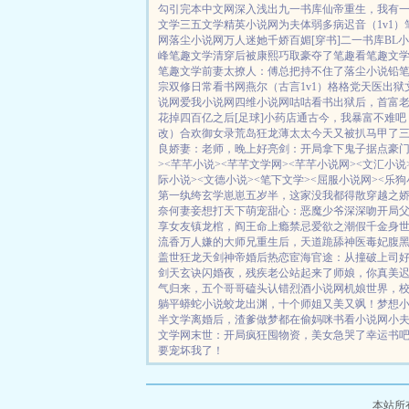
勾引
完本中文网
深入浅出
九一书库
仙帝重生，我有
文学
三五文学
精英小说网
为夫体弱多病
迟音（1v1）
网
落尘小说网
万人迷她千娇百媚[穿书]
二一书库
BL
峰
笔趣文学
清穿后被康熙巧取豪夺了
笔趣看
笔趣文
笔趣文学
前妻太撩人：傅总把持不住了
落尘小说
铅
宗双修日常
看书网
燕尔（古言1v1）
格格党
天医出狱
说网
爱我小说网
四维小说网
咕咕看书
出狱后，首富
花掉四百亿之后[足球]
小药店通古今，我暴富不难吧
改）
合欢御女录
荒岛狂龙
薄太太今天又被扒马甲了
良娇妻：老师，晚上好
亮剑：开局拿下鬼子据点
豪
>
<芊芊小说>
<芊芊文学网>
<芊芊小说网>
<文汇小说
际小说>
<文德小说>
<笔下文学>
<屈服小说网>
<乐狗
第一纨绔
玄学崽崽五岁半，这家没我都得散
穿越之
奈何妻妾想打天下
萌宠甜心：恶魔少爷深深吻
开局
享女友
镇龙棺，阎王命
上瘾禁忌
爱欲之潮
假千金身
流香
万人嫌的大师兄重生后，天道跪舔
神医毒妃腹
盖世狂龙
天剑神帝
婚后热恋
宦海官途：从撞破上司
剑天玄诀
闪婚夜，残疾老公站起来了
师娘，你真美
气归来，五个哥哥磕头认错
烈酒小说网
机娘世界，
躺平
蟒蛇小说
蛟龙出渊，十个师姐又美又飒！
梦想
半文学
离婚后，渣爹做梦都在偷妈咪
书看小说网
小
文学网
末世：开局疯狂囤物资，美女急哭了
幸运书
要宠坏我了！
本站所