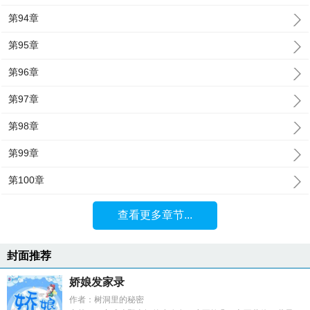
第94章
第95章
第96章
第97章
第98章
第99章
第100章
查看更多章节...
封面推荐
娇娘发家录
作者：树洞里的秘密