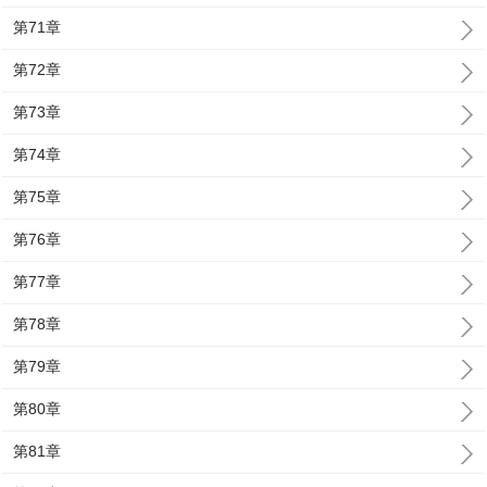
第71章
第72章
第73章
第74章
第75章
第76章
第77章
第78章
第79章
第80章
第81章