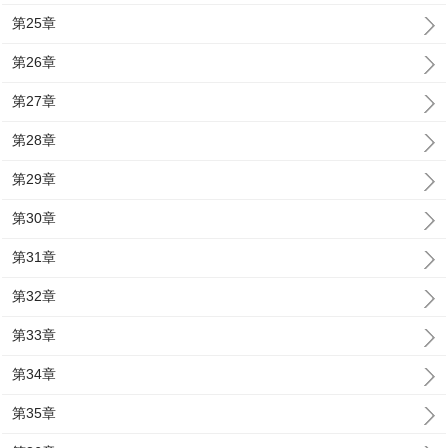
第25章
第26章
第27章
第28章
第29章
第30章
第31章
第32章
第33章
第34章
第35章