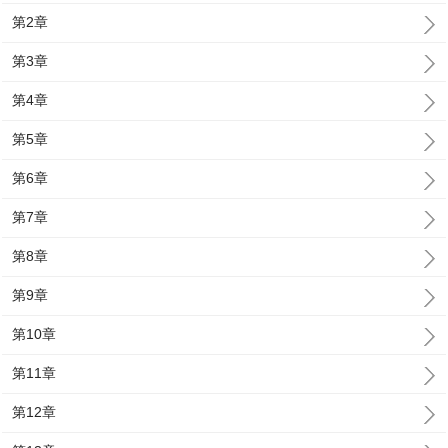
第2章
第3章
第4章
第5章
第6章
第7章
第8章
第9章
第10章
第11章
第12章