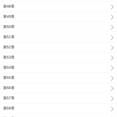
第48章
第49章
第50章
第51章
第52章
第53章
第54章
第55章
第56章
第57章
第58章