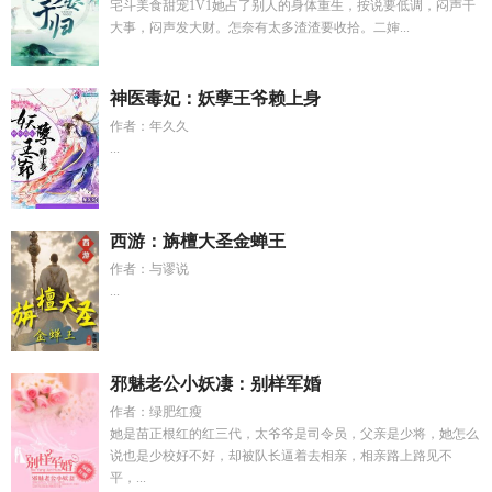
宅斗美食甜宠1V1她占了别人的身体重生，按说要低调，闷声干
大事，闷声发大财。怎奈有太多渣渣要收拾。二婶...
神医毒妃：妖孽王爷赖上身
作者：年久久
...
西游：旃檀大圣金蝉王
作者：与谬说
...
邪魅老公小妖凄：别样军婚
作者：绿肥红瘦
她是苗正根红的红三代，太爷爷是司令员，父亲是少将，她怎么
说也是少校好不好，却被队长逼着去相亲，相亲路上路见不
平，...