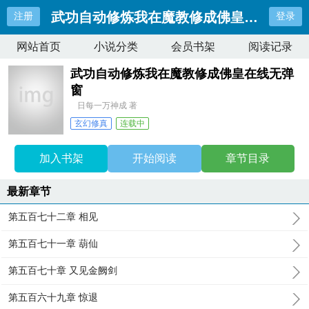
武功自动修炼我在魔教修成佛皇在线无弹
注册
登录
网站首页
小说分类
会员书架
阅读记录
武功自动修炼我在魔教修成佛皇在线无弹
窗
日每一万神成 著
玄幻修真
连载中
最近更新：
第五百七十二章 相见
更新时间：
2024-02-05 09:15:43
加入书架
开始阅读
章节目录
最新章节
第五百七十二章 相见
第五百七十一章 葫仙
第五百七十章 又见金阙剑
第五百六十九章 惊退