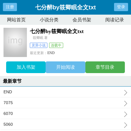
七分醉by筱卿眠全文txt
注册
登录
网站首页
小说分类
会员书架
阅读记录
七分醉by筱卿眠全文txt
筱卿眠 著
灵异小说
连载中
最近更新：
END
更新时间：
2025-07-15 01:17:46
加入书架
开始阅读
章节目录
最新章节
END
7075
6070
5060