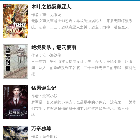
木叶之超级赛亚人
作者：重生无限龙
无敌文爽文穿越火影忍者世界成为漩涡鸣人，开启无限综漫系
统。超赛一二三，超级赛亚人之神，超蓝，白神，融合魔人...
绝境反杀，翻云覆雨
作者：安小海刘俊
三十年前，安小海被人层层设计，失手杀人，身陷囹圄。眨眼
间，从人生的巅峰跌到了谷底！二十年暗无天日的牢狱生涯将他
摧...
猛男诞生记
作者：北冥小妖
罗军是一名光荣的小保安，也是最牛的小保安，没有之一！繁华
都市里，罗军以超强的身手和非凡的智慧如鱼得水。敌人强
猛，...
万帝独尊
作者：黄金时代