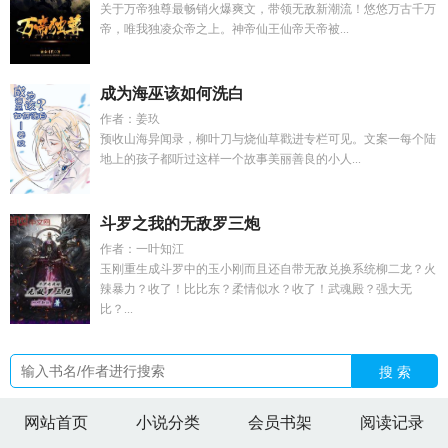
关于万帝独尊最畅销火爆爽文，带领无敌新潮流！悠悠万古千万
帝，唯我独凌众帝之上。神帝仙王仙帝天帝被...
成为海巫该如何洗白
作者：姜玖
预收山海异闻录，柳叶刀与烧仙草戳进专栏可见。文案一每个陆
地上的孩子都听过这样一个故事美丽善良的小人...
斗罗之我的无敌罗三炮
作者：一叶知江
玉刚重生成斗罗中的玉小刚而且还自带无敌兑换系统柳二龙？火
辣暴力？收了！比比东？柔情似水？收了！武魂殿？强大无
比？...
搜 索
网站首页
小说分类
会员书架
阅读记录