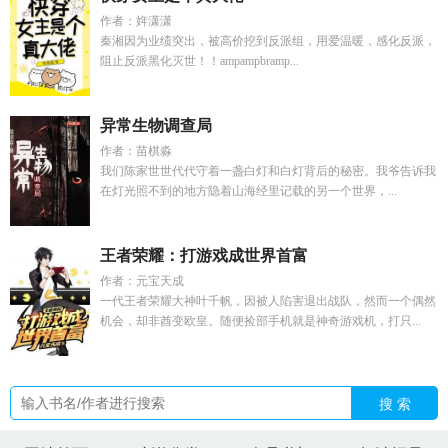
作者：姩潇潇
秦湘因为业绩突出，被高价挖到反派组，用爱温暖，感化反派，
阻止反派黑化灭世！！ampampbramp...
异常生物调查局
作者：苗棋淼
我们陈家世世代代守着一盏白灯和白灯背后的秘密。我爷告诉我
在灯光照不到的地方隐着山海经里记载的另一个世界，...
王者荣耀：打游戏成世界首富
作者：元宝天成
一代王者荣耀大神叶千帆，因被人陷害退出战队，然而一个偶然
机会，却非酋变欧皇。随便捡部手机就是神奇游戏机，打只...
搜 索