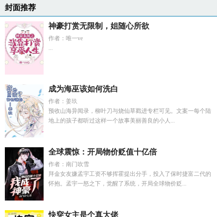
封面推荐
神豪打赏无限制，姐随心所欲
作者：唯一ve
...
成为海巫该如何洗白
作者：姜玖
预收山海异闻录，柳叶刀与烧仙草戳进专栏可见。文案一每个陆
地上的孩子都听过这样一个故事美丽善良的小人...
全球震惊：开局物价贬值十亿倍
作者：南门吹雪
拜金女友嫌孟宇工资不够挥霍提出分手，投入了保时捷富二代的
怀抱。孟宇一怒之下，觉醒了系统，开局全球物价贬...
快穿女主是个真大佬