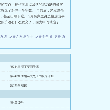
重的节点，把作者那点浅薄的笔力缺陷暴露
就废了起码一半字数。 再然后，愈发迷茫
，甚至出现倒退。 9月份家里身边接连出事
觉似乎没有什么意义了，因为中间就崩了，
级系统
龙族之系统在手
龙族主角团
龙族 系
第244章 我不要面子吗
第240章 青铜与火之王的复苏计划
第236章 袒露
第4章 夏弥