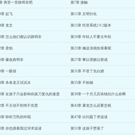
6章 再苦一苦路明非吧
第7章 接触
0章 起飞
第11章 文明衍化
4章 龙文
第15章 托管系统2 0 2版本
18章 怎么他们都认识路明非
第19章 年轻人不要太年轻
2章 君焰
第23章 搁这演戏给谁看呢
6章 爆改路明非
第27章 事以泄败以密成
0章 一眼假
第31章 不管了先白嫖
4章 杀条龙王试试水
第35章 不粘锅
38章 女孩子只会影响你拔刀复仇的速度
第39章 一个月几百块钱玩什么命啊
2章 不主动不拒绝不负责
第43章 屠龙怎么还要交税
6章 聆听万民的吟唱
第47章 出问题了求追读
50章 你也摸着我过河求追读
第51章 这孩子堕落了