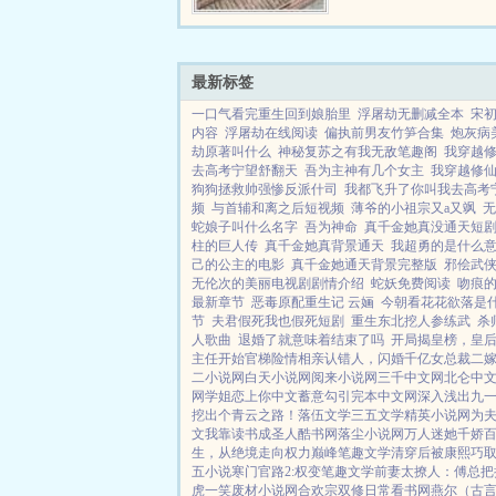
无弹窗的纯文字在线阅读。.
最新标签
一口气看完重生回到娘胎里
浮屠劫无删减全本
宋
内容
浮屠劫在线阅读
偏执前男友竹笋合集
炮灰病
劫原著叫什么
神秘复苏之有我无敌笔趣阁
我穿越
去高考宁望舒翻天
吾为主神有几个女主
我穿越修
狗狗拯救帅强惨反派什司
我都飞升了你叫我去高考
频
与首辅和离之后短视频
薄爷的小祖宗又a又飒
无
蛇娘子叫什么名字
吾为神命
真千金她真没通天短
柱的巨人传
真千金她真背景通天
我超勇的是什么
己的公主的电影
真千金她通天背景完整版
邪侩武
无伦次的美丽电视剧剧情介绍
蛇妖免费阅读
吻痕
最新章节
恶毒原配重生记 云婳
今朝看花花欲落是
节
夫君假死我也假死短剧
重生东北挖人参练武
杀
人歌曲
退婚了就意味着结束了吗
开局揭皇榜，皇
主任开始
官梯险情
相亲认错人，闪婚千亿女总裁
二
二小说网
白天小说网
阅来小说网
三千中文网
北仑中
网
学姐
恋上你中文
蓄意勾引
完本中文网
深入浅出
九
挖出个青云之路！
落伍文学
三五文学
精英小说网
为
文
我靠读书成圣人
酷书网
落尘小说网
万人迷她千娇百
生，从绝境走向权力巅峰
笔趣文学
清穿后被康熙巧
五小说
寒门官路2:权变
笔趣文学
前妻太撩人：傅总把
虎一笑
废材小说网
合欢宗双修日常
看书网
燕尔（古言