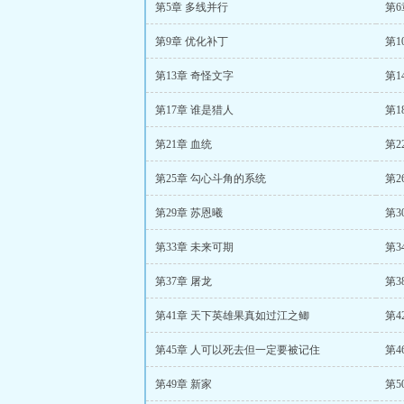
第5章 多线并行
第
第9章 优化补丁
第1
第13章 奇怪文字
第1
第17章 谁是猎人
第
第21章 血统
第2
第25章 勾心斗角的系统
第2
第29章 苏恩曦
第3
第33章 未来可期
第3
第37章 屠龙
第
第41章 天下英雄果真如过江之鲫
第4
第45章 人可以死去但一定要被记住
第4
第49章 新家
第