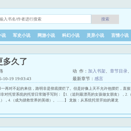
搜索
小说
军史小说
网游小说
科幻小说
灵异小说
言情小说
更多久了
路
动 作：
加入书架
、
章节目录
0-19 19:03:43
最新章节：
感言
父母一再对不起的来信，路明非是彻底摆烂了。但是好像上天不允许他摆烂，直
非对托管系统的托管日常随手写到：【1.（追到最漂亮的女孩做女朋友），2.（
），4.（成为拯救世界的英雄）。……】 龙族：从系统托管开始的屠龙