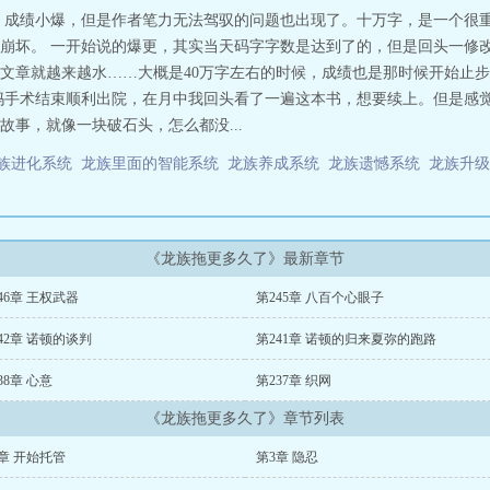
 成绩小爆，但是作者笔力无法驾驭的问题也出现了。十万字，是一个很
崩坏。 一开始说的爆更，其实当天码字字数是达到了的，但是回头一修改
文章就越来越水……大概是40万字左右的时候，成绩也是那时候开始止步
妈手术结束顺利出院，在月中我回头看了一遍这本书，想要续上。但是感
事，就像一块破石头，怎么都没...
族进化系统
龙族里面的智能系统
龙族养成系统
龙族遗憾系统
龙族升
《龙族拖更多久了》最新章节
46章 王权武器
第245章 八百个心眼子
42章 诺顿的谈判
第241章 诺顿的归来夏弥的跑路
38章 心意
第237章 织网
《龙族拖更多久了》章节列表
章 开始托管
第3章 隐忍