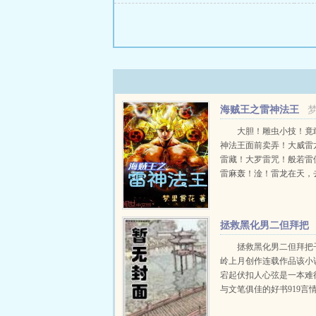
海贼王之雷神法王
大胆！雕虫小技！竟
神法王面前卖弄！大威雷
雷藏！大罗雷咒！般若雷
雷麻轰！淦！雷龙在天，
我雷神法王纵横新世界。..
拯救黑化男二但拜把
子
拯救黑化男二但拜把
岭上月创作连载作品该小
宕起伏扣人心弦是一本难
与文笔俱佳的好书919言
费提供拯救黑化男二但拜