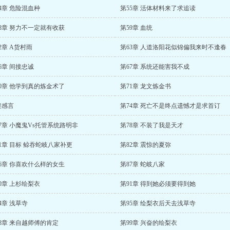
4章 危险混血种
第55章 活体材料来了求追读
8章 努力不一定就有收获
第59章 血统
2章 A货村雨
第63章 人道洛阳花似锦偏我来时不逢春
6章 间接忠诚
第67章 系统还能害我不成
0章 他学到真的炼金术了
第71章 龙文炼金书
架感言
第74章 死亡不是终点遗憾才是求首订
7章 小魔鬼Vs托管系统路明非
第78章 不装了我是天才
1章 目标 鲸吞蛇岐八家补更
第82章 震惊的夏弥
6章 你喜欢什么样的女生
第87章 蛇岐八家
0章 上杉绘梨衣
第91章 得到她必须要得到她
4章 浅草寺
第95章 绘梨衣后天去浅草寺
8章 来自越师傅的肯定
第99章 兴奋的绘梨衣