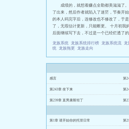
成绩的，就想着赚点全勤都美滋滋了。
了出来，然后作者就陷入了迷茫，节奏开始
的本人码完字后，连修改也不修改了，于是
了，无瑕估计更新，只能断更。 十月初我
后面继续写下去，不过是一个已经烂透了的故
龙族系统
龙族系统排行榜
龙族系统流
龙
统
龙族拖更
龙族走向
感言
第2
第243章 坐下来
第2
第239章 直男康斯坦丁
第2
第1章 请开始你的托管日常
第2