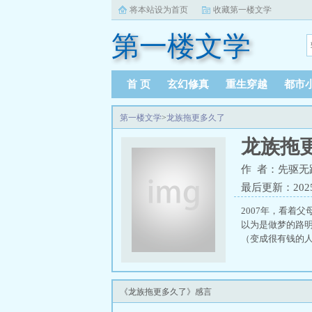
将本站设为首页
收藏第一楼文学
第一楼文学
首 页
玄幻修真
重生穿越
都市
第一楼文学
>
龙族拖更多久了
龙族拖
作 者：先驱无
最后更新：2025-1
2007年，看着
以为是做梦的路明
（变成很有钱的人
《龙族拖更多久了》感言