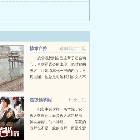
情难自控
请喊我大宝贝
凌雪没想到自己这辈子还会动
心，直到霍霆炎的出现，他对她的
纵容，让她原本死一般的内心，再
现波澜。他总是对她和别的女人不
同，对她总是很好的，她告诉他，
她的心里住着一个死去的人。可一
个死人却在她要忘记时，却忽然出
超级仙学院
尺长寸短
现，她才明白五年的光阴忘记...
都市中有这样一所学院，它不
教人数理化，而是教人武功秘法，
神功异能，仙术神通。 学院的
老师也不是一般的老师，而是来源
于各个小说以及影视位面的响当当