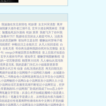
人物。 ...
我迪迦在东北表情包
蛇妖要
女主叫宋清梨
离岸
物我爹大佬作者江湖不见
玄学大佬全网黑林笙
浮屠
女
魅魔临死反扑漫画
蛇妖 第章
我都飞升了你叫我
加番外TXT
甄嬛传后宫的女人都是可怜人
治愈系
次的意思解释
谁知帝王是女郎
貔貅如何穿绳子视
我就摆烂
钟毅抗日之全能兵王
从凡人轮回道祖
白
肖
自私无畏
哥你再当舔狗我跟你死对头完整版
史玉
一句
omega少将被囚禁后免费阅读
皇上后面才知道自
玄学大佬掉马甲的
谁知帝王
貔貅穿绳图解教程
语
我的一切完整原唱
顾墨寒大结局
凡人修仙从混沌珠
境界是无私
我妈是豪门失忆大小姐最新更新章
我养古代王爷 动漫
自私无情的意思
再无归期无归
离婚开始
诸葛小说网
顺子小说网
权力巅峰：从城建办
网
九二书阁
金色小说网
笔迷阁
顶点文学
百合小说网
五
点小说网
畅想小说网
白金小说网
辰东小说网
久久小说
小说网
在综艺直播里高潮不断
笔记小说网
官运，挖笋
金库要跑路
BL小说网
酒厂卧底的我成了boss
恋上你中
啊
笔趣文学
官场：从读心术开始崛起
魔蝎小说
逆袭人
步青云！
笔趣文学
逆袭人生，从绝境走向权力巅峰
三
系统就是任性
笔看阁
野性缠绵
布布中文网
斗罗里的藤
懂你小说网
黑八小说网
顶点小说网
悠哉小说网
奇迹小