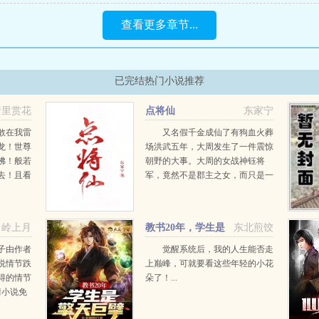
查看更多章节...
已完结热门小说推荐
梦里赏花
点将仙
东家宁
敢在我雷
又名假千金成仙了有狗血火葬
龙！世尊
场洪武五年，大周发生了一件震惊
佛！般若
朝野的大事。大周的女战神钰将
去！且看
军，竟然不是郡主之女，而只是一
.
个鸠占鹊巢的假千金。多年前，她
的母亲违背良心，把她与真正的小
姐调了包。从此，...
岭上月
教书20年，学生是
东北煎饺
擎天巨擘
子由作者
觉醒系统后，我的人生能否走
说情节跌
上巅峰，可就要看这些年轻的小花
得的情节
朵了！...
情小说免
把子全文