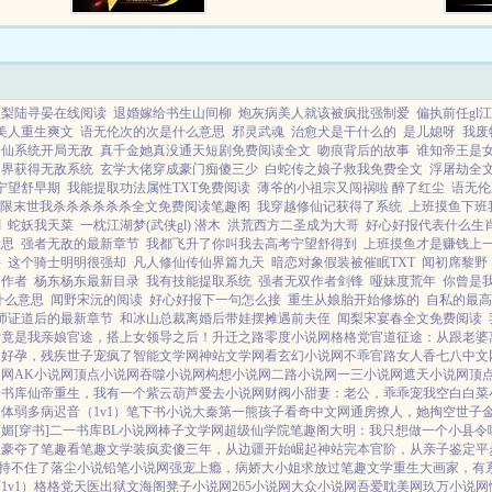
..
初梨陆寻晏在线阅读
退婚嫁给书生山间柳
炮灰病美人就该被疯批强制爱
偏执前任gl江
美人重生爽文
语无伦次的次是什么意思
邪灵武魂
治愈犬是干什么的
是儿媳呀
我废
修仙系统开局无敌
真千金她真没通天短剧免费阅读全文
吻痕背后的故事
谁知帝王是
仙界获得无敌系统
玄学大佬穿成豪门痴傻三少
白蛇传之娘子救我免费全文
浮屠劫全文
宁望舒早期
我能提取功法属性TXT免费阅读
薄爷的小祖宗又闯祸啦 醉了红尘
语无伦
限末世我杀杀杀杀杀杀全文免费阅读笔趣阁
我穿越修仙记获得了系统
上班摸鱼下班
剧
蛇妖我天菜
一枕江湖梦(武侠gl) 潜木
洪荒西方二圣成为大哥
好心好报代表什么生
意思
强者无敌的最新章节
我都飞升了你叫我去高考宁望舒得到
上班摸鱼才是赚钱上
侠
这个骑士明明很强却
凡人修仙传仙界篇九天
暗恋对象假装被催眠TXT
闻初席黎野
的作者
杨东杨东最新目录
我有技能提取系统
强者无双作者剑锋
哑妹度荒年
你曾是
什么意思
闻野宋沅的阅读
好心好报下一句怎么接
重生从娘胎开始修炼的
自私的最高
师证道后的最新章节
和冰山总裁离婚后带娃摆摊遇前夫侄
闻梨宋宴春全文免费阅读
后竟是我亲娘
官途，搭上女领导之后！
升迁之路
零度小说网
格格党
官道征途：从跟老婆
嫁好孕，残疾世子宠疯了
智能文学网
神站文学网
看玄幻小说网
不乖
官路女人香
七八中文
文网
AK小说网
顶点小说网
吞噬小说网
构想小说网
二路小说网
一三小说网
遮天小说网
顶
一书库
仙帝重生，我有一个紫云葫芦
爱去小说网
财阀小甜妻：老公，乖乖宠我
空白
白菜
夫体弱多病
迟音（1v1）
笔下书小说
大秦第一熊孩子
看奇中文网
通房撩人，她掏空世子
媚[穿书]
二一书库
BL小说网
棒子文学网
超级仙学院
笔趣阁
大明：我只想做一个小县令
取豪夺了
笔趣看
笔趣文学
装疯卖傻三年，从边疆开始崛起
神站完本
官阶，从亲子鉴定平
持不住了
落尘小说
铅笔小说网
强宠上瘾，病娇大小姐求放过
笔趣文学
重生大画家，有
1v1）
格格党
天医出狱
文海阁
凳子小说网
265小说网
大众小说网
吾爱耽美网
玖万小说网