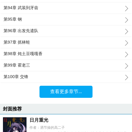
第94章 武装到牙齿
第95章 钢
第96章 出发先遣队
第97章 抓林蛙
第98章 炖土豆嘎嘎香
第99章 霍老三
第100章 交锋
查看更多章节...
封面推荐
日月重光
作者：洒节操的高二子