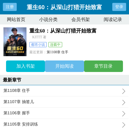
重生60：从深山打猎开始致富
注册
登录
网站首页
小说分类
会员书架
阅读记录
重生60：从深山打猎开始致富
KITTT 著
都市小说
连载中
最近更新：
第1108章 住手
更新时间：
2026-08-07 23:07:34
加入书架
开始阅读
章节目录
最新章节
第1108章 住手
第1107章 抽签儿
第1106章 握手
第1105章 安排训练