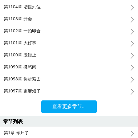
第1104章 增援到位
第1103章 开会
第1102章 一拍即合
第1101章 大好事
第1100章 没碰上
第1099章 挺悠闲
第1098章 你赶紧去
第1097章 更麻烦了
查看更多章节...
章节列表
第1章 诈尸了