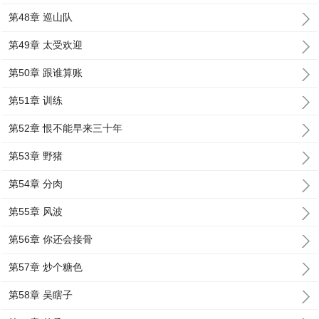
第48章 巡山队
第49章 太受欢迎
第50章 跟谁算账
第51章 训练
第52章 恨不能早来三十年
第53章 野猪
第54章 分肉
第55章 风波
第56章 你还会接骨
第57章 炒个糖色
第58章 吴瞎子