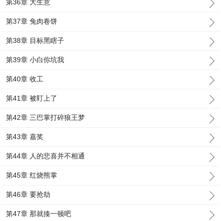
第36章 大生意
第37章 兔肉卷饼
第38章 目标黑瞎子
第39章 小白你坑我
第40章 收工
第41章 被盯上了
第42章 三巴掌打碎狼王梦
第43章 嘉奖
第44章 人的悲喜并不相通
第45章 红烧熊掌
第46章 要抢劫
第47章 那就揍一顿吧