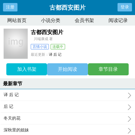
古都西安图片
注册
登录
网站首页
小说分类
会员书架
阅读记录
古都西安图片
川端康成 著
言情小说
连载中
最近更新：
译 后 记
更新时间：
2026-01-02 09:16:15
加入书架
开始阅读
章节目录
最新章节
译 后 记
后 记
冬天的花
深秋里的姐妹