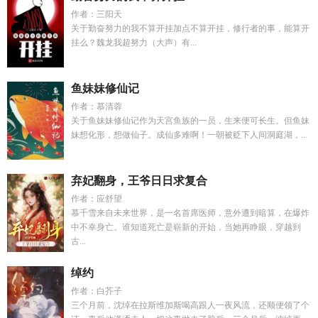
作者：三阳天
关于勤奋努力的我不算开挂加点不算开挂，修行者的事，能算开
挂么？魏龙我超努力（大声）有...
鱼妹妹修仙记
作者：慕清蓉
关于鱼妹妹修仙记作为天宫鱼族的一员，生来便可长生。但鱼妹
妹想化形，想做仙子。成仙多难啊！一朝被贬下人间洞庭湖，...
弃妃翻身，王爷日日求复合
作者：应舒望
慕千雪来自未来世界，是一名首席医师，意外遭到暗算，在爆炸
中不幸身亡。谁知道死亡是崭新的开始，当她再睁眼，穿越到
古...
绰约
作者：白芥子
三个月前，沈绰在拉斯维加斯喝高跟人一夜风流，还顺便领了个