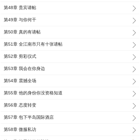
第48章 贵宾请帖
第49章 与你何干
第50章 真的有请帖
第51章 全江南市只有十张请帖
第52章 剪彩仪式
第53章 我会在你身边
第54章 震撼全场
第55章 他的身份你没资格知道
第56章 态度转变
第57章 包下半岛国际酒店
第58章 微服私访