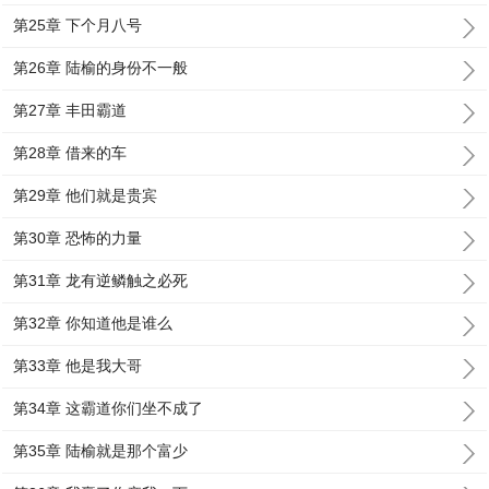
第25章 下个月八号
第26章 陆榆的身份不一般
第27章 丰田霸道
第28章 借来的车
第29章 他们就是贵宾
第30章 恐怖的力量
第31章 龙有逆鳞触之必死
第32章 你知道他是谁么
第33章 他是我大哥
第34章 这霸道你们坐不成了
第35章 陆榆就是那个富少