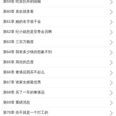
第59章 吃里扒外的陆榆
第60章 喜欢就拿着
第61章 她的名字值千金
第62章 纪小姐您是至尊会员啊
第63章 三百万额度
第64章 我有多少钱你想象不到
第65章 屌丝的态度
第66章 奢侈品我买不起么
第67章 谁家女婿最优秀
第68章 买了一车的奢侈品
第69章 重磅消息
第70章 你不就是一个打工的