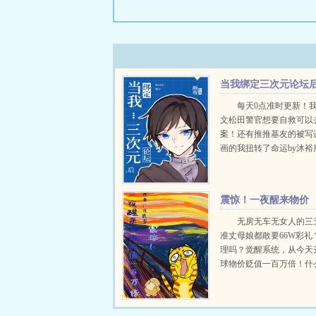
当我绑定三次元论坛
每天0点准时更新！
文松田警官想要自救可以
案！还有推推基友的被写
画的我扭转了命运by沐裕
ampltampltampltampltam
是齐木空亮，...
震惊！一夜醒来物价
贬值一百万倍
无房无车无女人的三
准丈母娘都敢要66W彩礼
理吗？觉醒系统，从今天
球物价贬值一百万倍！什
7块？买！一顿饭9厘？买
0003元？买！...