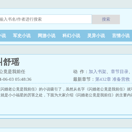
搜索
小说
军史小说
网游小说
科幻小说
灵异小说
言情小说
叫舒瑶
公竟是我前任
动 作：
加入书架
、
章节目录
6-03 05:48:36
最新章节：
第432章 准备营救
《闪婚老公竟是我前任》的小说吸引了，虽然从名字《闪婚老公竟是我前任》就
就是小小福星的厉害之处，下面为大家介绍《闪婚老公竟是我前任》的主要内容：