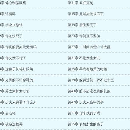
0章 偏心到胳肢窝
第11章 疯狂克制
4章 追情郎
第15章 竟然如此放不下
8章 初次加微信
第19章 唐氏要完了
2章 你爸快死了
第23章 你简直不要脸
6章 你真的要如此无情吗
第27章 一时间有些方寸大乱
0章 你父亲不行了
第31章 不是亲生女儿
4章 这孩子长得好眼熟
第35章 早晚有她哭的时候
8章 光脚的不怕穿鞋的
第39章 躲得过初一躲不过十五
2章 苏太太护女心切
第43章 赔不起这么贵的礼服
6章 少夫人得罪了什么人
第47章 少夫人当年的事
0章 去老宅
第51章 你来找我了吗
4章 被命运摆弄
第55章 偷情所生的孩子