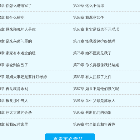
8章 你怎么进浴室了
第59章 这么不情愿
2章 搞什么雌竞
第63章 我愿意卸任
6章 原来那晚的人是你
第67章 其实是我离不开瑶瑶
0章 是来兴师问罪的
第71章 怪我没保护好她吗
4章 家家有本难念的经
第75章 她不愿意见我了
8章 该轮到自己了
第79章 你长得很像我姑姥姥
82章 婚姻大事还是要好好考虑
第83章 有人拦截了文件
6章 再见就是永别
第87章 如果不是他们做的呢
0章 报复那个男人
第91章 亲生父母是苏家人
4章 苏太太邀约会谈
第95章 买断他们的婚姻
8章 帮我应付家里
第99章 把全部真相告诉你
查看更多章节...