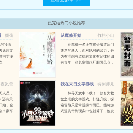
已完结热门小说推荐
后
颜荀
从魔修开始
竹杓小山
我的预收
穿越成一名正在接受魔道宗门
去康康文
改造的新人，面对绝对的武力，身
进柯学漫
为有理想有道德有文化有纪律的四
鹿
有青年，张长空很想肝胆两昆仑，
plt我的名字
可是，事到临头，面临生命与理想
的选择下，张长空的内心可耻的退
缩了，无能感叹，有心杀贼，无力
夜岚雪
我在末日文字游戏
铸剑师兄
回天，顺其自然的成...
里救世
无人员，
林寻无意中下载了一款名为救
？还有天
世之书的文字游戏。打怪升级，探
开始，全
索冒险只是常规操作而已。能将游
么？豪车
戏道具带到现实中也就算了，他发
！帝王蟹
现竟然还能将游戏角色具现到现实
中虽然游戏的难度十分阴间，但好
在林寻有与众不同的天赋。当别...