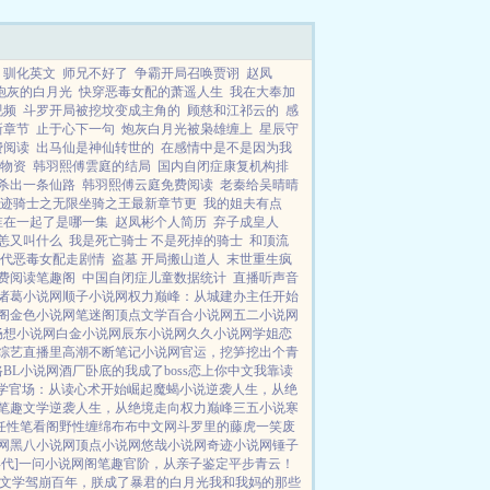
驯化英文
师兄不好了
争霸开局召唤贾诩
赵凤
炮灰的白月光
快穿恶毒女配的萧遥人生
我在大奉加
视频
斗罗开局被挖坟变成主角的
顾慈和江祁云的
感
新章节
止于心下一句
炮灰白月光被枭雄缠上
星辰守
费阅读
出马仙是神仙转世的
在感情中是不是因为我
物资
韩羽熙傅雲庭的结局
国内自闭症康复机构排
杀出一条仙路
韩羽熙傅云庭免费阅读
老秦给吴晴晴
迹骑士之无限坐骑之王最新章节更
我的姐夫有点
谁在一起了是哪一集
赵凤彬个人简历
弃子成皇人
恙又叫什么
我是死亡骑士 不是死掉的骑士
和顶流
代恶毒女配走剧情
盗墓 开局搬山道人
末世重生疯
s免费阅读笔趣阁
中国自闭症儿童数据统计
直播听声音
诸葛小说网
顺子小说网
权力巅峰：从城建办主任开始
阁
金色小说网
笔迷阁
顶点文学
百合小说网
五二小说网
畅想小说网
白金小说网
辰东小说网
久久小说网
学姐
恋
综艺直播里高潮不断
笔记小说网
官运，挖笋挖出个青
路
BL小说网
酒厂卧底的我成了boss
恋上你中文
我靠读
学
官场：从读心术开始崛起
魔蝎小说
逆袭人生，从绝
笔趣文学
逆袭人生，从绝境走向权力巅峰
三五小说
寒
任性
笔看阁
野性缠绵
布布中文网
斗罗里的藤虎一笑
废
网
黑八小说网
顶点小说网
悠哉小说网
奇迹小说网
锤子
代]
一问小说网
阁笔趣
官阶，从亲子鉴定平步青云！
文学
驾崩百年，朕成了暴君的白月光
我和我妈的那些