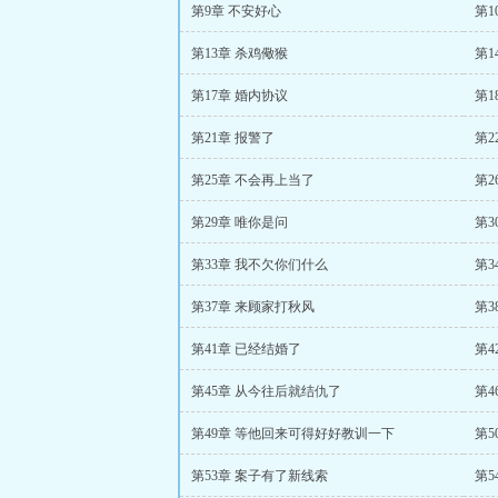
第9章 不安好心
第1
第13章 杀鸡儆猴
第1
第17章 婚内协议
第1
第21章 报警了
第2
第25章 不会再上当了
第2
第29章 唯你是问
第3
第33章 我不欠你们什么
第3
第37章 来顾家打秋风
第3
第41章 已经结婚了
第4
第45章 从今往后就结仇了
第4
第49章 等他回来可得好好教训一下
第5
第53章 案子有了新线索
第5