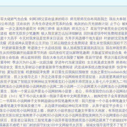
八零大佬娇气包合集
剑网3师父喜欢徒弟的暗示
师兄呀师兄你布局面我怎
我在大奉朝
该公布消息
沈欢欢的
方舟生存进化开荒系列合集
炮灰的白月光拯救计划
止于心
被
视频
一步之遥闻亦盛星河
剑网三师傅
姐夫我的
师兄怎么了
星辰守护者黑化全过程
成道祖
都市无双弃少笔趣阁
狼人预言家怎么玩详细解说
回到暴君强夺时免费阅读最
天庭十大高手
今天对我来说是世界末日说说
方舟开局选哪个地方最好
叶娇娇沈涅免
沈檬
武道成神从迎娶长公主开始
江祁云顾慈全文免费阅读
重生末世我疯狂囤积干万
货
叶娇娇最新免费
奇迹骑士十大必练技能
狼人游戏预言家规则及玩法
我在神诡世界
生从拒绝联姻开始最新章节列表
综武侠你可是玩家啊笔趣阁
天眼鉴宝师短剧合集
奇
是骑士命歌曲
傅云庭韩羽熙
我在大奉当武夫我娶了貂蝉
星辰守望者
季凉川最后和
君重夺时
季凉川为什么第一次跟沈檬
穿进年代当家顶梁柱
女主死遁虐文推荐
师弟有
阅读全文
重生九零财运小娇妻最新章节免费阅读
武道成神系统点数突破境界
快穿年
开始
夏知言贺秦
程虞顾砚津免费
末日重生后我疯狂囤物资
虫族之重生byasdaasd
亲娘
官途，搭上女领导之后！
升迁之路
零度小说网
格格党
官道征途：从跟老婆离婚开始
残疾世子宠疯了
智能文学网
神站文学网
看玄幻小说网
不乖
官路女人香
七八中文网
九二书
说网
顶点小说网
吞噬小说网
构想小说网
二路小说网
一三小说网
遮天小说网
顶点小说网
帝重生，我有一个紫云葫芦
爱去小说网
财阀小甜妻：老公，乖乖宠我
空白
白菜小说网
在
病
迟音（1v1）
笔下书小说
大秦第一熊孩子
看奇中文网
通房撩人，她掏空世子金库要跑
二一书库
BL小说网
棒子文学网
超级仙学院
笔趣阁
大明：我只想做一个小县令啊
笔趣文
笔趣看
笔趣文学
装疯卖傻三年，从边疆开始崛起
神站完本
官阶，从亲子鉴定平步青云！
落尘小说
铅笔小说网
强宠上瘾，病娇大小姐求放过
笔趣文学
重生大画家，有系统就是
格党
天医出狱
文海阁
凳子小说网
265小说网
大众小说网
吾爱耽美网
玖万小说网
懂你小说
出狱后，首富老公逼我生三胎
笔笔趣小说
异界最强赘婿
黑道小说网
边疆来了个娇媳妇[年
我暴富不难吧？
前门村的留守妇女
101中文网
秘书太厉害，倾城女领导直呼受不了
笔下