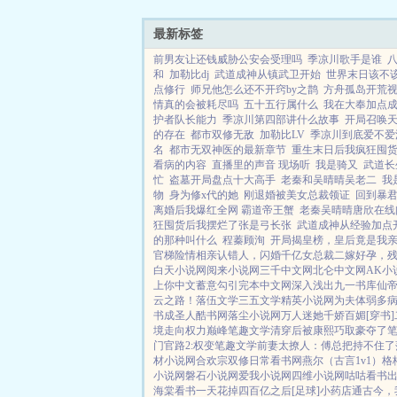
最新标签
前男友让还钱威胁公安会受理吗
季凉川歌手是谁
和
加勒比dj
武道成神从镇武卫开始
世界末日该不
点修行
师兄他怎么还不开窍by之鹊
方舟孤岛开荒
情真的会被耗尽吗
五十五行属什么
我在大奉加点
护者队长能力
季凉川第四部讲什么故事
开局召唤
的存在
都市双修无敌
加勒比LV
季凉川到底爱不爱
名
都市无双神医的最新章节
重生末日后我疯狂囤
看病的内容
直播里的声音 现场听
我是骑又
武道长
忙
盗墓开局盘点十大高手
老秦和吴晴晴吴老二
我
物
身为修x代的她
刚退婚被美女总裁领证
回到暴
离婚后我爆红全网 霸道帝王蟹
老秦吴晴晴唐欣在线
狂囤货后我摆烂了张是弓长张
武道成神从经验加点
的那种叫什么
程蓁顾洵
开局揭皇榜，皇后竟是我
官梯险情
相亲认错人，闪婚千亿女总裁
二嫁好孕，
白天小说网
阅来小说网
三千中文网
北仑中文网
AK小
上你中文
蓄意勾引
完本中文网
深入浅出
九一书库
仙
云之路！
落伍文学
三五文学
精英小说网
为夫体弱多
书成圣人
酷书网
落尘小说网
万人迷她千娇百媚[穿书]
境走向权力巅峰
笔趣文学
清穿后被康熙巧取豪夺了
门官路2:权变
笔趣文学
前妻太撩人：傅总把持不住了
材小说网
合欢宗双修日常
看书网
燕尔（古言1v1）
格
小说网
磐石小说网
爱我小说网
四维小说网
咕咕看书
海棠看书
一天花掉四百亿之后[足球]
小药店通古今，