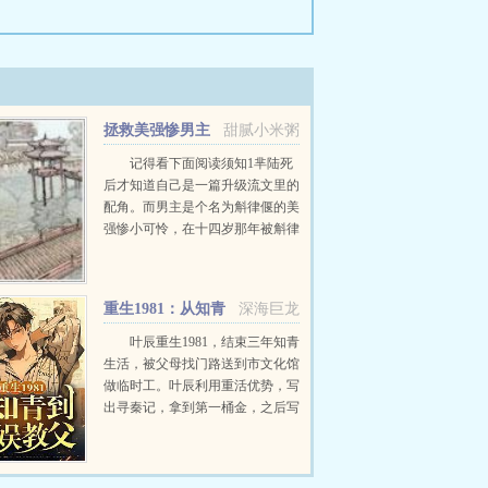
拯救美强惨男主
甜腻小米粥
记得看下面阅读须知1芈陆死
后才知道自己是一篇升级流文里的
配角。而男主是个名为斛律偃的美
强惨小可怜，在十四岁那年被斛律
家的人送上祭祀台，并被挖了眼割
了舌废了手和脚。芈陆以灵魂的状
态看着斛律偃以...
重生1981：从知青
深海巨龙
到文娱教父
叶辰重生1981，结束三年知青
生活，被父母找门路送到市文化馆
做临时工。叶辰利用重活优势，写
出寻秦记，拿到第一桶金，之后写
歌曲，创作小品，多管齐下，双向
发展，在大陆，港台，以及华人圈
掀起文娱风暴。他参...