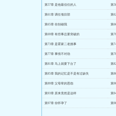
第57章 是他最信任的人
第5
第61章 调任项目部
第6
第65章 你别碰我
第6
第69章 有些事总要突破的
第7
第73章 是霍家二老挑事
第7
第77章 事情不对劲
第7
第81章 马上就要下台了
第
第85章 我的记忆是不是有过缺失
第8
第89章 父母辈的恩怨
第9
第93章 原来竟然是这样
第9
第97章 你怀孕了
第9