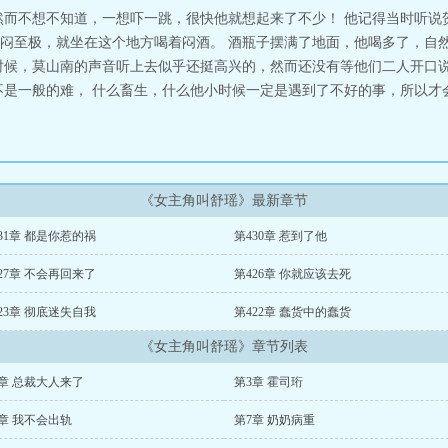
然而不想不知道，一想吓一跳，很快他就想起来了不少！ 他记得当时听说
闷至极，就坐在这个地方喝着闷酒。 酒瓶子摆满了地面，他喝多了，自然
时候，莫山南的声音听上去似乎还挺高兴的，然而还没有等他们二人开口
不是一般的难， 什么畜生，什么他小时候一定是遇到了不好的事，所以才
《女主角叫舒瑶》最新章节
31章 都是你惹的祸
第430章 惹到了他
27章 不会再回来了
第426章 你就应该去死
23章 彻底迷失自我
第422章 蠢货中的蠢货
《女主角叫舒瑶》章节列表
章 总裁大人来了
第3章 霍司珩
章 我不会出轨
第7章 奶奶病重